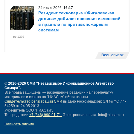
24 июля 2026
16:17
Резидент технопарка «Жигулевская
долина» добился внесения изменений
в правила по противопожарным
системам
1206
Весь список
©
2010-2026 СМИ
"Независимое Информационное Агентство
Самара"
.
Все права защищены — разрешение редакции на перепечатку
материалов и ссылка на "НИАСам" обязательны.
Свидетельство регистрации СМИ
выдано Роскомнадзор: ЭЛ № ФС 77 -
54259 от 24.05.2013.
Учредитель ООО "НИАСам".
Тел. редакции
+7 (846) 990-91-71.
Электронная почта: info@niasam.ru
Написать письмо
Карта сайта