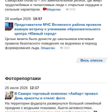
Самарская область – это замечательный регион, где живут
трудолюбивые и талантливые люди с открытым сердцем и
сильным характером.
Общество
2650
28 ноября 2025
19:57
Представители МЧС Волжского района провели
важную встречу с учениками образовательного
центра «Южный город»
Целью визита было донести до школьников ключевые
правила безопасного поведения на водоемах в период
формирования льда.
Общество
2823
Весь список
Фоторепортажи
26 июля 2026
12:17
В Самаре торговый комплекс «Амбар» провел
День красоты и стиля: фото
На территории фудкорта развернулся большой семейный
праздник с модными показами, бьюти-активностями,