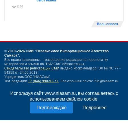
системам
1196
Весь список
©
2010-2026 СМИ
"Независимое Информационное Агентство
Самара"
.
Все права защищены — разрешение редакции на перепечатку
материалов и ссылка на "НИАСам" обязательны.
Свидетельство регистрации СМИ
выдано Роскомнадзор: ЭЛ № ФС 77 -
54259 от 24.05.2013.
Учредитель ООО "НИАСам".
Тел. редакции
+7 (846) 990-91-71.
Электронная почта: info@niasam.ru
Написать письмо
Используя сайт www.niasam.ru, вы соглашаетесь с
Карта сайта
использованием файлов cookie.
Нашли ошибку?
Политика конфиденциальности
Подробнее
Согласие на обработку персональных данных
18+