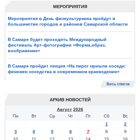
МЕРОПРИЯТИЯ
Мероприятия в День физкультурника пройдут в
большинстве городов и районов Самарской области
В Самаре будет проходить Международный
фестиваль Арт-фотографии «Форма,образ,
воображение»
В Самаре пройдет лекция «На пирог пришли соседи:
феномен соседства в современном краеведении»
Весь список
АРХИВ НОВОСТЕЙ
Август
2026
Пн
Вт
Ср
Чт
Пт
Сб
Вс
1
2
3
4
5
6
7
8
9
10
11
12
13
14
15
16