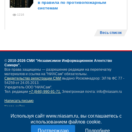
в правила по противопожарным
системам
1216
Весь список
©
2010-2026 СМИ
"Независимое Информационное Агентство
Самара"
.
Все права защищены — разрешение редакции на перепечатку
материалов и ссылка на "НИАСам" обязательны.
Свидетельство регистрации СМИ
выдано Роскомнадзор: ЭЛ № ФС 77 -
54259 от 24.05.2013.
Учредитель ООО "НИАСам".
Тел. редакции
+7 (846) 990-91-71.
Электронная почта: info@niasam.ru
Написать письмо
Карта сайта
Нашли ошибку?
Используя сайт www.niasam.ru, вы соглашаетесь с
Политика конфиденциальности
использованием файлов cookie.
Согласие на обработку персональных данных
18+
Подробнее