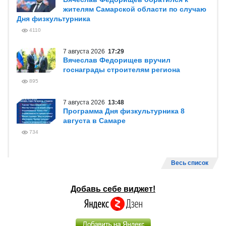
жителям Самарской области по случаю
Дня физкультурника
4110
7 августа 2026
17:29
Вячеслав Федорищев вручил
госнаграды строителям региона
895
7 августа 2026
13:48
Программа Дня физкультурника 8
августа в Самаре
734
Весь список
Добавь себе виджет!