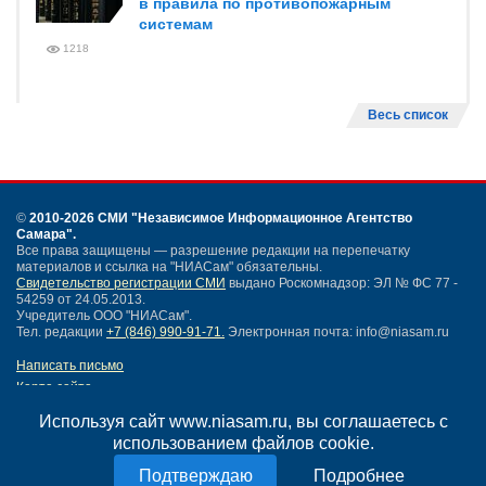
в правила по противопожарным
системам
1218
Весь список
©
2010-2026 СМИ
"Независимое Информационное Агентство
Самара"
.
Все права защищены — разрешение редакции на перепечатку
материалов и ссылка на "НИАСам" обязательны.
Свидетельство регистрации СМИ
выдано Роскомнадзор: ЭЛ № ФС 77 -
54259 от 24.05.2013.
Учредитель ООО "НИАСам".
Тел. редакции
+7 (846) 990-91-71.
Электронная почта: info@niasam.ru
Написать письмо
Карта сайта
Нашли ошибку?
Используя сайт www.niasam.ru, вы соглашаетесь с
Политика конфиденциальности
использованием файлов cookie.
Согласие на обработку персональных данных
18+
Подробнее