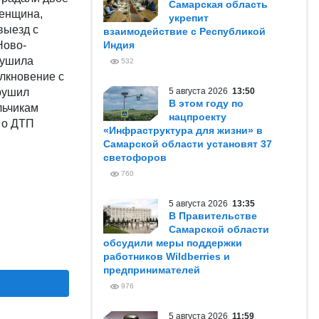
Самарская область
женщина,
укрепит
выезд с
взаимодействие с Республикой
Ново-
Индия
рушила
532
олкновение с
арушил
5 августа 2026
13:50
В этом году по
льчикам
нацпроекту
 о ДТП
«Инфраструктура для жизни» в
Самарской области установят 37
светофоров
760
5 августа 2026
13:35
В Правительстве
Самарской области
обсудили меры поддержки
работников Wildberries и
предпринимателей
976
5 августа 2026
11:59