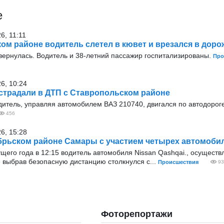
е
6, 11:11
ом районе водитель слетел в кювет и врезался в доро
ернулась. Водитель и 38-летний пассажир госпитализированы.
Про
26, 10:24
страдали в ДТП с Ставропольском районе
итель, управляя автомобилем ВАЗ 210740, двигался по автодороге
456
26, 15:28
брьском районе Самары с участием четырех автомоби
ущего года в 12:15 водитель автомобиля Nissan Qashqai., осущест
 выбрав безопасную дистанцию столкнулся с...
Происшествия
93
Фоторепортажи