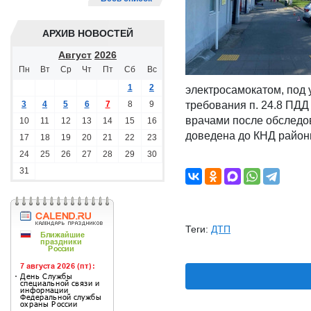
АРХИВ НОВОСТЕЙ
Август
2026
Пн
Вт
Ср
Чт
Пт
Сб
Вс
1
2
электросамокатом, под 
3
4
5
6
7
8
9
требования п. 24.8 ПДД
врачами после обследо
10
11
12
13
14
15
16
доведена до КНД район
17
18
19
20
21
22
23
24
25
26
27
28
29
30
31
Теги:
ДТП