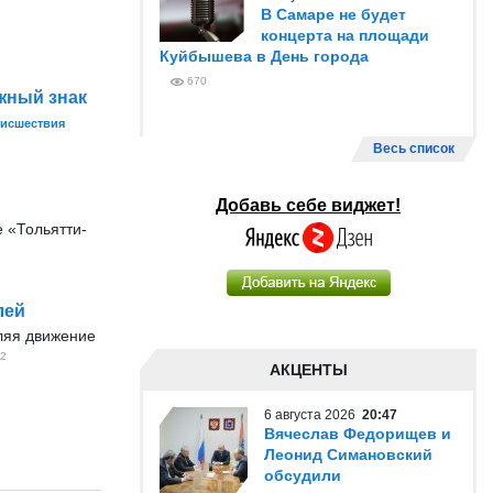
В Самаре не будет
концерта на площади
Куйбышева в День города
670
жный знак
исшествия
Весь список
Добавь себе виджет!
 «Тольятти-
лей
вляя движение
2
АКЦЕНТЫ
6 августа 2026
20:47
Вячеслав Федорищев и
Леонид Симановский
обсудили