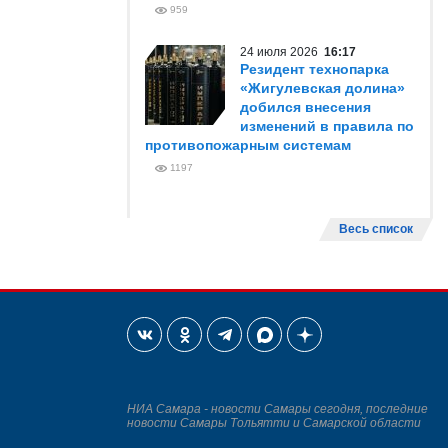
959
24 июля 2026
16:17
Резидент технопарка
«Жигулевская долина»
добился внесения
изменений в правила по
противопожарным системам
1197
Весь список
НИА Самара - новости Самары сегодня, последние
новости Самары Тольятти и Самарской области