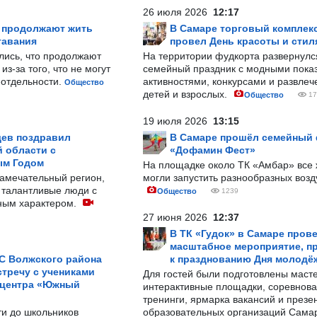
26 июля 2026
12:17
р продолжают жить
В Самаре торговый комплек
тавания
провел День красоты и стил
лись, что продолжают
На территории фудкорта развернул
з-за того, что не могут
семейный праздник с модными показ
-отдельности.
активностями, конкурсами и развле
Общество
детей и взрослых.
Общество
17
19 июля 2026
13:15
ев поздравил
В Самаре прошёл семейный
 области с
«Дофамин Фест»
ым Годом
На площадке около ТК «Амбар» вс
замечательный регион,
могли запустить разнообразных воз
 талантливые люди с
Общество
1239
ным характером.
27 июня 2026
12:37
В ТК «Гудок» в Самаре пров
масштабное мероприятие, п
С Волжского района
к празднованию Дня молодё
тречу с учениками
Для гостей были подготовлены масте
 центра «Южный
интерактивные площадки, соревнова
тренинги, ярмарка вакансий и презе
ти до школьников
образовательных организаций Сама