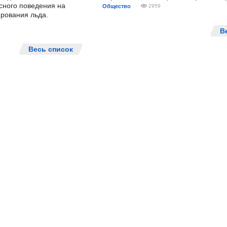
сного поведения на
Общество
2959
рования льда.
В
Весь список