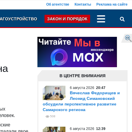
Об агентстве
Контакты
Реклама на сайте
АГОУСТРОЙСТВО
ЗАКОН И ПОРЯДОК
на
В ЦЕНТРЕ ВНИМАНИЯ
6 августа 2026
20:47
Вячеслав Федорищев и
Леонид Симановский
обсудили перспективное развитие
ных
Самарского региона
еловек.
508
ские
6 августа 2026
12:39
традали двое