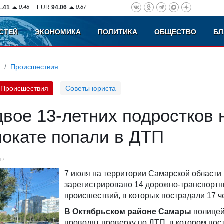
1.41
0.48
EUR
94.06
0.87
СТЕЙ
ЭКОНОМИКА
ПОЛИТИКА
ОБЩЕСТВО
БЛ
к
Происшествия
Происшествия
Советы юриста
вое 13-летних подростков 
мокате попали в ДТП
17
7 июля на территории Самарской области
зарегистрировано 14 дорожно-транспорт
происшествий, в которых пострадали 17 ч
В Октябрьском районе Самары
полицей
проводят проверку по ДТП, в котором пос