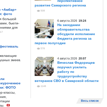
перспективное
развитие Самарского региона
с «Амбар»
508
я: фото
ся большой
6 августа 2026
19:24
ами, бьюти-
На заседании
чениями для
облправительства
17
обсудили исполнение
бюджета региона за
первое полугодие
 фестиваль
576
е желающие
4 августа 2026
20:07
душных змеев.
Вячеслав Федорищев
поручил усилить
работу по
трудоустройству
ели
ветеранов СВО в Самарской области
риуроченное
1146
жи: ФОТО
р-классы,
ния,
нтации
Весь список
ры.