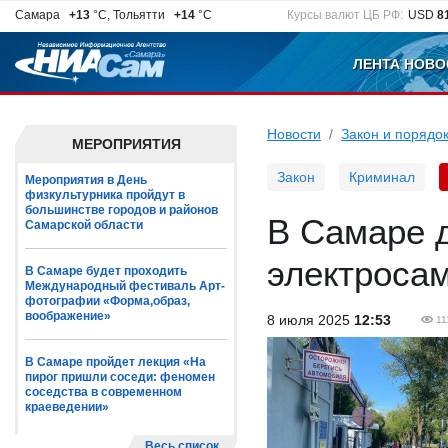
Самара
+13
°C, Тольятти
+14
°C
Курсы валют ЦБ РФ:
USD
8
ЛЕНТА НОВО
Новости
Закон и порядо
МЕРОПРИЯТИЯ
Закон
Криминал
Мероприятия в День
физкультурника пройдут в
большинстве городов и районов
В Самаре д
Самарской области
электроса
В Самаре будет проходить
Международный фестиваль Арт-
фотографии «Форма,образ,
воображение»
8 июля 2025
12:53
11
В Самаре пройдет лекция «На
пирог пришли соседи: феномен
соседства в современном
краеведении»
Весь список