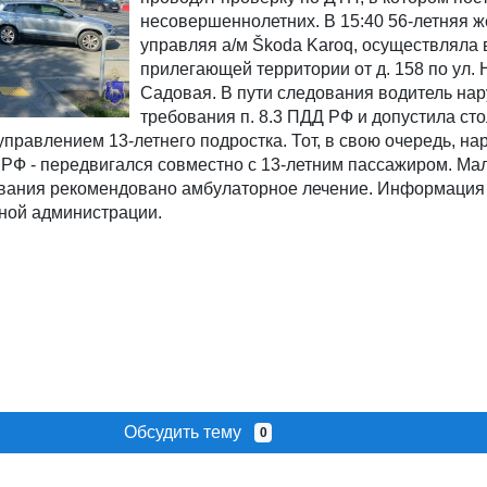
несовершеннолетних. В 15:40 56-летняя 
управляя а/м Škoda Karoq, осуществляла 
прилегающей территории от д. 158 по ул. 
Садовая. В пути следования водитель на
требования п. 8.3 ПДД РФ и допустила ст
управлением 13-летнего подростка. Тот, в свою очередь, н
 РФ - передвигался совместно с 13-летним пассажиром. Ма
вания рекомендовано амбулаторное лечение. Информация
ной администрации.
Обсудить тему
0