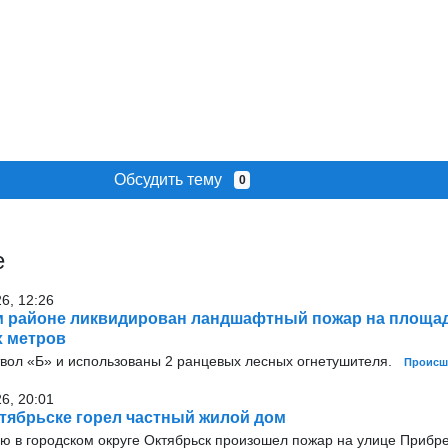
Обсудить тему
0
е
26, 12:26
 районе ликвидирован ландшафтный пожар на площад
х метров
твол «Б» и использованы 2 ранцевых лесных огнетушителя.
Происш
26, 20:01
тябрьске горел частный жилой дом
ью в городском округе Октябрьск произошел пожар на улице Прибр