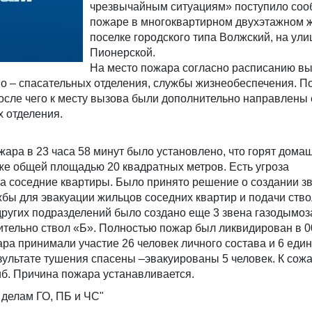
чрезвычайным ситуациям» поступило соо
пожаре в многоквартирном двухэтажном 
поселке городского типа Волжский, на ули
Пионерской.
На место пожара согласно расписанию в
о – спасательных отделения, службы жизнеобеспечения. П
осле чего к месту вызова были дополнительно направлены
 отделения.
жара в 23 часа 58 минут было установлено, что горят дома
же общей площадью 20 квадратных метров. Есть угроза
а соседние квартиры. Было принято решение о создании з
бы для эвакуации жильцов соседних квартир и подачи ство
других подразделений было создано еще 3 звена газодымо
тельно ствол «Б». Полностью пожар был ликвидирован в 0
ра принимали участие 26 человек личного состава и 6 еди
зультате тушения спасены –эвакуированы 5 человек. К сож
б. Причина пожара устанавливается.
 делам ГО, ПБ и ЧС"