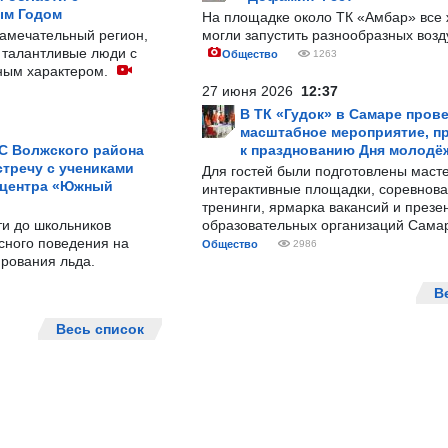
ым Годом
На площадке около ТК «Амбар» вс
замечательный регион,
могли запустить разнообразных воз
 талантливые люди с
Общество
1263
ным характером.
27 июня 2026
12:37
В ТК «Гудок» в Самаре пров
масштабное мероприятие, п
С Волжского района
к празднованию Дня молодё
тречу с учениками
Для гостей были подготовлены масте
 центра «Южный
интерактивные площадки, соревнова
тренинги, ярмарка вакансий и презе
ти до школьников
образовательных организаций Сама
сного поведения на
Общество
2986
рования льда.
В
Весь список