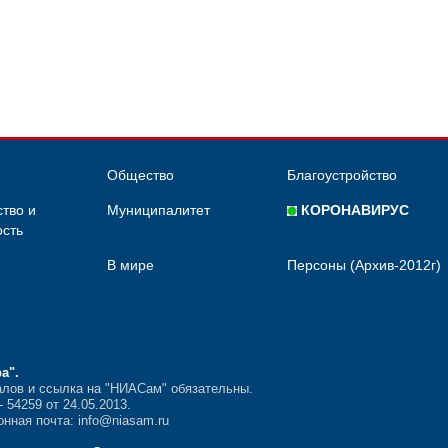
Общество
Благоустройство
тво и
Муниципалитет
КОРОНАВИРУС
сть
В мире
Персоны (Архив-2012г)
ра"
.
лов и ссылка на "НИАСам" обязательны.
54259 от 24.05.2013.
нная почта: info@niasam.ru