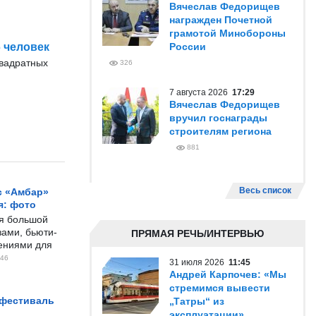
Вячеслав Федорищев
награжден Почетной
грамотой Минобороны
 человек
России
квадратных
326
7 августа 2026
17:29
Вячеслав Федорищев
вручил госнаграды
строителям региона
881
Весь список
с «Амбар»
я: фото
ся большой
ами, бьюти-
ПРЯМАЯ РЕЧЬ/ИНТЕРВЬЮ
чениями для
46
31 июля 2026
11:45
Андрей Карпочев: «Мы
стремимся вывести
 фестиваль
„Татры“ из
эксплуатации»