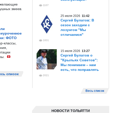
е желающие
1107
душных змеев.
25 июля 2026
11:42
Сергей Булатов: В
сезон заходим с
ели
лозунгом "Мы
риуроченное
отличаемся"
жи: ФОТО
1831
р-классы,
ния,
15 июля 2026
13:27
нтации
Сергей Булатов о
ры.
"Крыльях Советов":
Мы понимаем – нам
есть, что поправлять
есь список
2021
Весь список
НОВОСТИ ТОЛЬЯТТИ