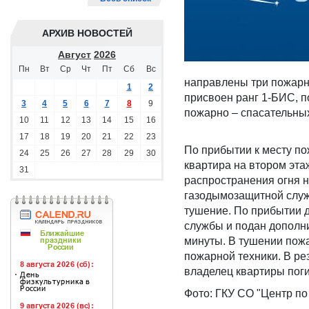
АРХИВ НОВОСТЕЙ
Август
2026
Пн
Вт
Ср
Чт
Пт
Сб
Вс
направлены три пожарн
1
2
присвоен ранг 1-БИС, п
3
4
5
6
7
8
9
пожарно – спасательных
10
11
12
13
14
15
16
17
18
19
20
21
22
23
По прибытии к месту по
24
25
26
27
28
29
30
квартира на втором эта
31
распространения огня н
газодымозащитной служ
тушение. По прибытии 
службы и подан дополни
минуты. В тушении пожа
пожарной техники. В ре
владелец квартиры поги
Фото: ГКУ СО "Центр по