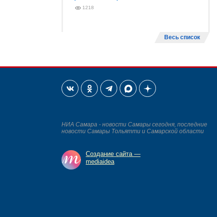
1218
Весь список
НИА Самара - новости Самары сегодня, последние
новости Самары Тольятти и Самарской области
Создание сайта —
mediaidea