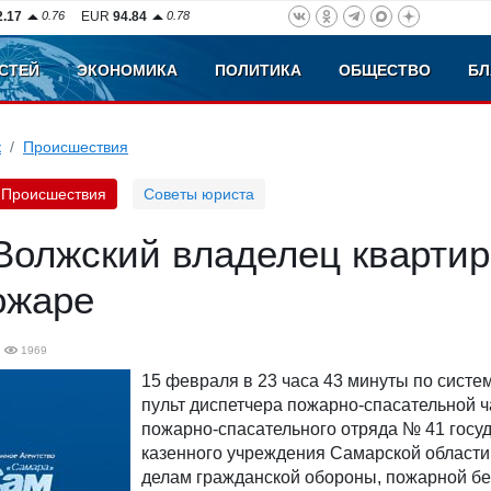
2.17
0.76
EUR
94.84
0.78
СТЕЙ
ЭКОНОМИКА
ПОЛИТИКА
ОБЩЕСТВО
БЛ
к
Происшествия
Происшествия
Советы юриста
 Волжский владелец кварти
ожаре
1969
15 февраля в 23 часа 43 минуты по систе
пульт диспетчера пожарно-спасательной 
пожарно-спасательного отряда № 41 госу
казенного учреждения Самарской области
делам гражданской обороны, пожарной бе