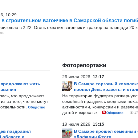
26, 10:29
 в строительном вагончике в Самарской области погиб
оизошло в 2:22. Огонь охватил вагончик и трактор на площади 20 
06
Фоторепортажи
26 июля 2026
12:17
р продолжают жить
В Самаре торговый комплек
тавания
провел День красоты и стил
лись, что продолжают
На территории фудкорта развернул
з-за того, что не могут
семейный праздник с модными показ
-отдельности.
активностями, конкурсами и развле
Общество
детей и взрослых.
Общество
17
19 июля 2026
13:15
ев поздравил
В Самаре прошёл семейный
 области с
«Дофамин Фест»