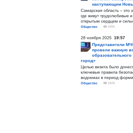
наступающим Нов
Самарская область – это 
где живут трудолюбивые и
открытым сердцем и силь
Общество
2656
28 ноября 2025
19:57
Представители МЧ
провели важную вс
образовательного
город»
Целью визита было донес
ключевые правила безопа
водоемах в период форми
Общество
2828