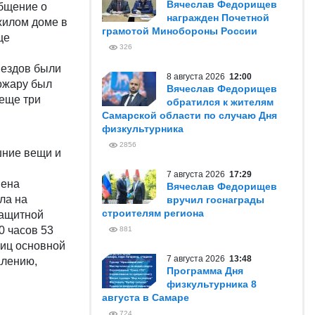
Вячеслав Федорищев
бщение о
награжден Почетной
жилом доме в
грамотой Минобороны России
це
326
ыездов были
8 августа 2026
12:00
ожару был
Вячеслав Федорищев
 еще три
обратился к жителям
Самарской области по случаю Дня
физкультурника
2856
шние вещи и
7 августа 2026
17:29
вена
Вячеслав Федорищев
ла на
вручил госнаграды
строителям региона
защитной
0 часов 53
881
ниц основной
7 августа 2026
13:48
алению,
Программа Дня
физкультурника 8
августа в Самаре
724