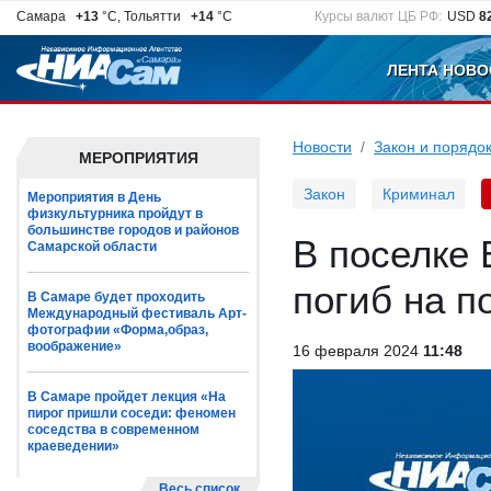
Самара
+13
°C, Тольятти
+14
°C
Курсы валют ЦБ РФ:
USD
8
ЛЕНТА НОВО
Новости
Закон и порядо
МЕРОПРИЯТИЯ
Закон
Криминал
Мероприятия в День
физкультурника пройдут в
большинстве городов и районов
В поселке
Самарской области
погиб на п
В Самаре будет проходить
Международный фестиваль Арт-
фотографии «Форма,образ,
воображение»
16 февраля 2024
11:48
В Самаре пройдет лекция «На
пирог пришли соседи: феномен
соседства в современном
краеведении»
Весь список