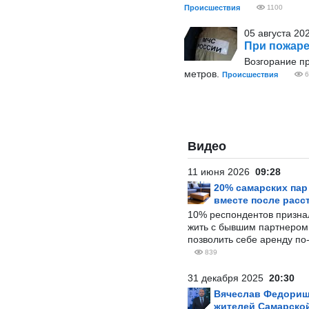
Происшествия
1100
05 августа 20
При пожаре
Возгорание пр
метров.
Происшествия
6
Видео
11 июня 2026
09:28
20% самарских па
вместе после расс
10% респондентов призна
жить с бывшим партнером и
позволить себе аренду по
839
31 декабря 2025
20:30
Вячеслав Федорищ
жителей Самарской