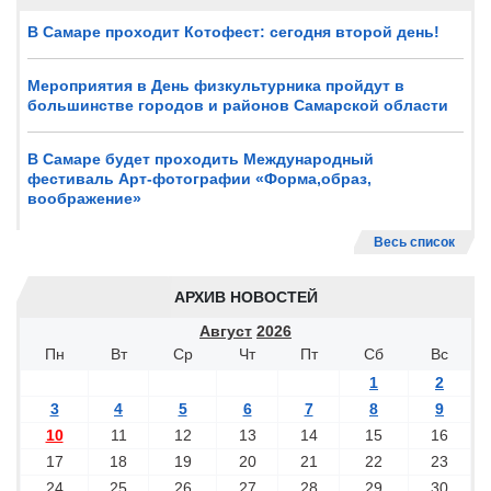
В Самаре проходит Котофест: сегодня второй день!
Мероприятия в День физкультурника пройдут в
большинстве городов и районов Самарской области
В Самаре будет проходить Международный
фестиваль Арт-фотографии «Форма,образ,
воображение»
Весь список
АРХИВ НОВОСТЕЙ
Август
2026
Пн
Вт
Ср
Чт
Пт
Сб
Вс
1
2
3
4
5
6
7
8
9
10
11
12
13
14
15
16
17
18
19
20
21
22
23
24
25
26
27
28
29
30