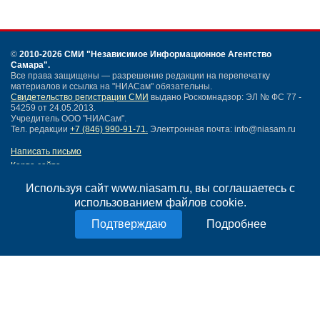
©
2010-2026 СМИ
"Независимое Информационное Агентство
Самара"
.
Все права защищены — разрешение редакции на перепечатку
материалов и ссылка на "НИАСам" обязательны.
Свидетельство регистрации СМИ
выдано Роскомнадзор: ЭЛ № ФС 77 -
54259 от 24.05.2013.
Учредитель ООО "НИАСам".
Тел. редакции
+7 (846) 990-91-71.
Электронная почта: info@niasam.ru
Написать письмо
Карта сайта
Нашли ошибку?
Используя сайт www.niasam.ru, вы соглашаетесь с
Политика конфиденциальности
использованием файлов cookie.
Согласие на обработку персональных данных
18+
Подробнее
НИА Самара - новости Самары сегодня, последние новости Самары
Тольятти и Самарской области