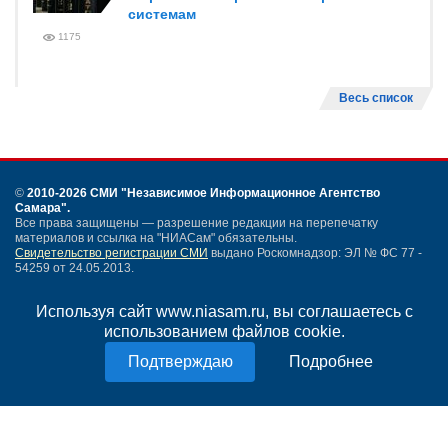
системам
1175
Весь список
©
2010-2026 СМИ
"Независимое Информационное Агентство
Самара"
.
Все права защищены — разрешение редакции на перепечатку
материалов и ссылка на "НИАСам" обязательны.
Свидетельство регистрации СМИ
выдано Роскомнадзор: ЭЛ № ФС 77 -
54259 от 24.05.2013.
Учредитель ООО "НИАСам".
Тел. редакции
+7 (846) 990-91-71.
Электронная почта: info@niasam.ru
Используя сайт www.niasam.ru, вы соглашаетесь с
Написать письмо
использованием файлов cookie.
Карта сайта
Подробнее
Нашли ошибку?
Политика конфиденциальности
Согласие на обработку персональных данных
18+