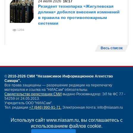
24 июля 2026
16:17
Резидент технопарка «Жигулевская
долина» добился внесения изменений
в правила по противопожарным
системам
1204
Весь список
©
2010-2026 СМИ
"Независимое Информационное Агентство
Самара"
.
Все права защищены — разрешение редакции на перепечатку
материалов и ссылка на "НИАСам" обязательны.
Свидетельство регистрации СМИ
выдано Роскомнадзор: ЭЛ № ФС 77 -
54259 от 24.05.2013.
Учредитель ООО "НИАСам".
Тел. редакции
+7 (846) 990-91-71.
Электронная почта: info@niasam.ru
Написать письмо
Используя сайт www.niasam.ru, вы соглашаетесь с
Карта сайта
использованием файлов cookie.
Нашли ошибку?