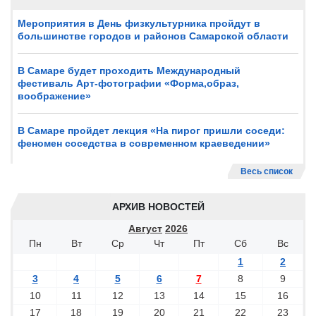
Мероприятия в День физкультурника пройдут в
большинстве городов и районов Самарской области
В Самаре будет проходить Международный
фестиваль Арт-фотографии «Форма,образ,
воображение»
В Самаре пройдет лекция «На пирог пришли соседи:
феномен соседства в современном краеведении»
Весь список
АРХИВ НОВОСТЕЙ
Август
2026
Пн
Вт
Ср
Чт
Пт
Сб
Вс
1
2
3
4
5
6
7
8
9
10
11
12
13
14
15
16
17
18
19
20
21
22
23