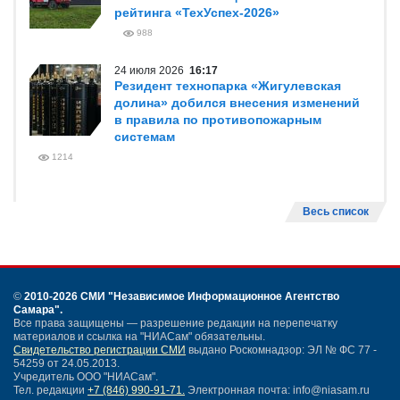
рейтинга «ТехУспех-2026»
988
24 июля 2026
16:17
Резидент технопарка «Жигулевская
долина» добился внесения изменений
в правила по противопожарным
системам
1214
Весь список
©
2010-2026 СМИ
"Независимое Информационное Агентство
Самара"
.
Все права защищены — разрешение редакции на перепечатку
материалов и ссылка на "НИАСам" обязательны.
Свидетельство регистрации СМИ
выдано Роскомнадзор: ЭЛ № ФС 77 -
54259 от 24.05.2013.
Учредитель ООО "НИАСам".
Тел. редакции
+7 (846) 990-91-71.
Электронная почта: info@niasam.ru