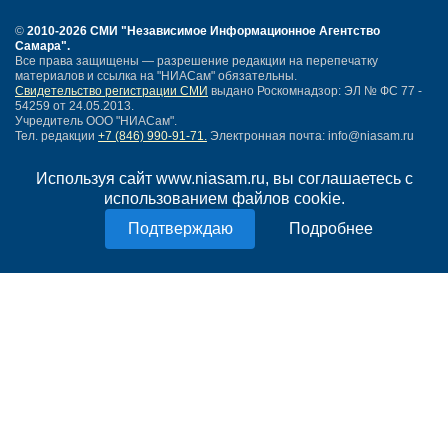
©
2010-2026 СМИ
"Независимое Информационное Агентство
Самара"
.
Все права защищены — разрешение редакции на перепечатку
материалов и ссылка на "НИАСам" обязательны.
Свидетельство регистрации СМИ
выдано Роскомнадзор: ЭЛ № ФС 77 -
54259 от 24.05.2013.
Учредитель ООО "НИАСам".
Тел. редакции
+7 (846) 990-91-71.
Электронная почта: info@niasam.ru
Написать письмо
Используя сайт www.niasam.ru, вы соглашаетесь с
Карта сайта
использованием файлов cookie.
Нашли ошибку?
Политика конфиденциальности
Подробнее
Согласие на обработку персональных данных
18+
НИА Самара - новости Самары сегодня, последние новости Самары
Тольятти и Самарской области
Создание сайта —