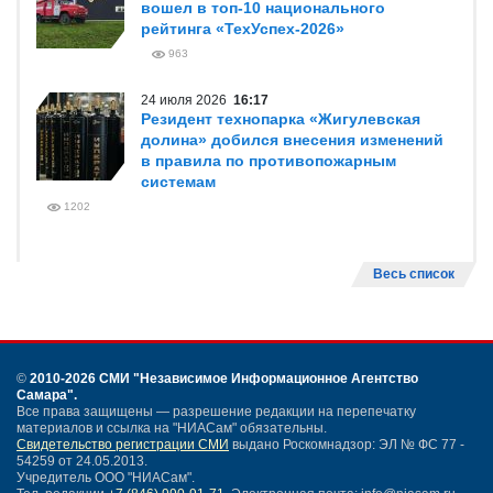
вошел в топ-10 национального
рейтинга «ТехУспех-2026»
963
24 июля 2026
16:17
Резидент технопарка «Жигулевская
долина» добился внесения изменений
в правила по противопожарным
системам
1202
Весь список
©
2010-2026 СМИ
"Независимое Информационное Агентство
Самара"
.
Все права защищены — разрешение редакции на перепечатку
материалов и ссылка на "НИАСам" обязательны.
Свидетельство регистрации СМИ
выдано Роскомнадзор: ЭЛ № ФС 77 -
54259 от 24.05.2013.
Учредитель ООО "НИАСам".