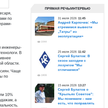
ПРЯМАЯ РЕЧЬ/ИНТЕРВЬЮ
есаря,
ами по
31 июля 2026
11:45
Андрей Карпочев: «Мы
ерами-
стремимся вывести
„Татры“ из
эксплуатации»
1044
и инженеры-
25 июля 2026
11:42
технологи. В
Сергей Булатов: В
тивнее
сезон заходим с
й области.
лозунгом "Мы
отличаемся"
ссиян. Чаще
1809
ы по
15 июля 2026
13:27
Сергей Булатов о
"Крыльях Советов":
или 10%
Мы понимаем – нам
одажам, а
есть, что поправлять
иальность.