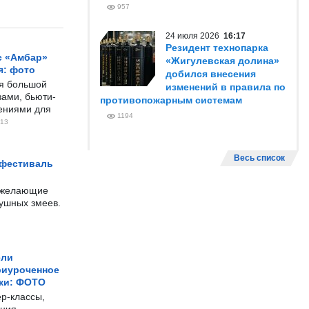
957
24 июля 2026
16:17
Резидент технопарка
с «Амбар»
«Жигулевская долина»
я: фото
добился внесения
ся большой
изменений в правила по
ами, бьюти-
противопожарным системам
чениями для
1194
13
Весь список
 фестиваль
е желающие
душных змеев.
ели
риуроченное
жи: ФОТО
р-классы,