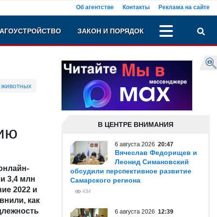
Об агентстве
Контакты
Реклама на сайте
АГОУСТРОЙСТВО
ЗАКОН И ПОРЯДОК
 животных
В ЦЕНТРЕ ВНИМАНИЯ
ию
6 августа 2026
20:47
Вячеслав Федорищев и
Леонид Симановский
онлайн-
обсудили перспективное развитие
и 3,4 млн
Самарского региона
ие 2022 и
434
авнили, как
длежность
6 августа 2026
12:39