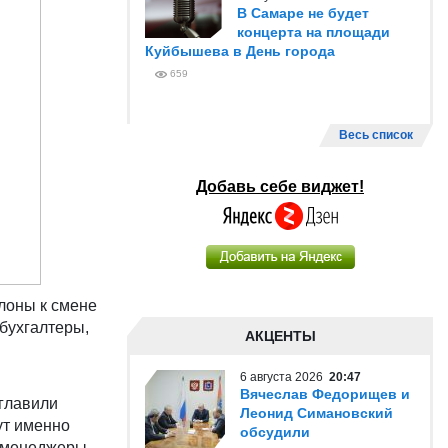
В Самаре не будет
концерта на площади
Куйбышева в День города
659
Весь список
Добавь себе виджет!
клоны к смене
бухгалтеры,
АКЦЕНТЫ
6 августа 2026
20:47
Вячеслав Федорищев и
зглавили
Леонид Симановский
ут именно
обсудили
, менеджеры