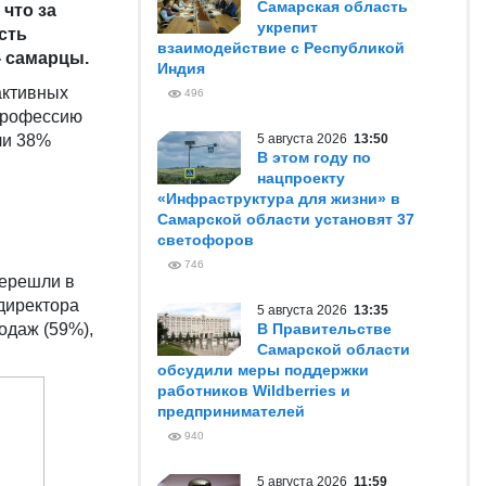
Самарская область
 что за
укрепит
сть
взаимодействие с Республикой
- самарцы.
Индия
активных
496
 профессию
ли 38%
5 августа 2026
13:50
В этом году по
нацпроекту
«Инфраструктура для жизни» в
Самарской области установят 37
светофоров
746
перешли в
 директора
5 августа 2026
13:35
одаж (59%),
В Правительстве
Самарской области
обсудили меры поддержки
работников Wildberries и
предпринимателей
940
5 августа 2026
11:59