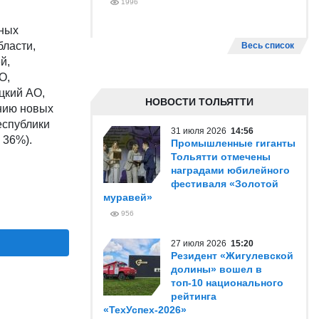
1996
чных
бласти,
Весь список
й,
О,
цкий АО,
НОВОСТИ ТОЛЬЯТТИ
ению новых
еспублики
31 июля 2026
14:56
 36%).
Промышленные гиганты
Тольятти отмечены
наградами юбилейного
фестиваля «Золотой
муравей»
956
27 июля 2026
15:20
Резидент «Жигулевской
долины» вошел в
топ-10 национального
рейтинга
«ТехУспех-2026»