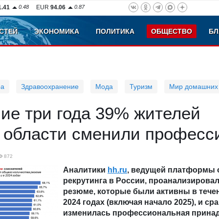
1.41
0.48
EUR
94.06
0.87
СТЕЙ
ЭКОНОМИКА
ПОЛИТИКА
ОБЩЕСТВО
БЛ
ра
Здравоохранение
Мода
Туризм
Мир домашних
ие три года 39% жителей
 области сменили професс
872
Аналитики
hh.ru
, ведущей платформы 
рекрутинга в России, проанализировал
резюме, которые были активны в течен
2024 годах (включая начало 2025), и ср
изменилась профессиональная прина