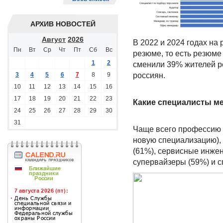
АРХИВ НОВОСТЕЙ
Август
2026
В 2022 и 2024 годах на
Пн
Вт
Ср
Чт
Пт
Сб
Вс
резюме, то есть резюме
1
2
сменили 39% жителей р
3
4
5
6
7
8
9
россиян.
10
11
12
13
14
15
16
17
18
19
20
21
22
23
Какие специалисты м
24
25
26
27
28
29
30
31
Чаще всего профессию
новую специализацию), 
(61%), сервисные инжен
супервайзеры (59%) и с