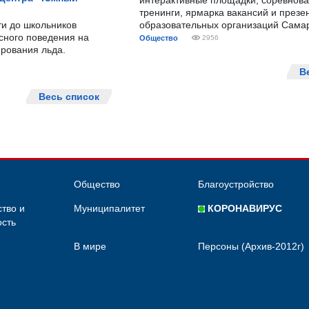
интерактивные площадки, соревнова
тренинги, ярмарка вакансий и презе
ти до школьников
образовательных организаций Сама
сного поведения на
Общество
2956
рования льда.
В
Весь список
Общество
Благоустройство
тво и
Муниципалитет
КОРОНАВИРУС
сть
В мире
Персоны (Архив-2012г)