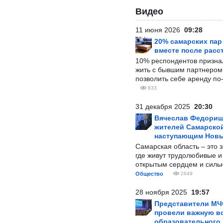
Видео
11 июня 2026
09:28
20% самарских па
вместе после расс
10% респондентов призна
жить с бывшим партнером и
позволить себе аренду по
833
31 декабря 2025
20:30
Вячеслав Федорищ
жителей Самарской
наступающим Нов
Самарская область – это 
где живут трудолюбивые и
открытым сердцем и силь
Общество
2649
28 ноября 2025
19:57
Представители МЧ
провели важную вс
образовательного