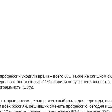
 профессии уходили врачи – всего 5%. Также не слишком с
есов геологи (только 11% освоили новую специальность), 
ограммисты (13%).
 которые россияне чаще всего выбирали для перехода, во
т всех россиян, решивших сменить профессию, сегодня ищ
топ-10 вошли менеджеры по продажам (5%), аналитики (3%)