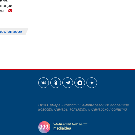
ния,
нтации
ры.
есь список
НИА Самара - новости Самары сегодня, последние
новости Самары Тольятти и Самарской области
Создание сайта —
mediaidea