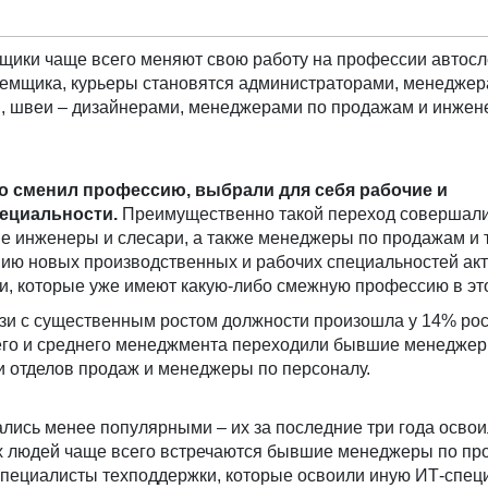
йщики чаще всего меняют свою работу на профессии автосл
иемщика, курьеры становятся администраторами, менеджер
, швеи – дизайнерами, менеджерами по продажам и инжен
кто сменил профессию, выбрали для себя рабочие и
ециальности.
Преимущественно такой переход совершал
е инженеры и слесари, а также менеджеры по продажам и 
нию новых производственных и рабочих специальностей ак
и, которые уже имеют какую-либо смежную профессию в это
зи с существенным ростом должности произошла у 14% ро
его и среднего менеджмента переходили бывшие менеджер
и отделов продаж и менеджеры по персоналу.
лись менее популярными – их за последние три года осво
их людей чаще всего встречаются бывшие менеджеры по пр
специалисты техподдержки, которые освоили иную ИТ-спец