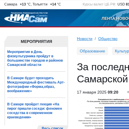
Самара
+13
°C, Тольятти
+14
°C
Курсы валют ЦБ РФ:
USD
8
ЛЕНТА НОВО
Новости
Общество
МЕРОПРИЯТИЯ
Образование
Культу
Мероприятия в День
физкультурника пройдут в
большинстве городов и районов
За последн
Самарской области
Самарской
В Самаре будет проходить
Международный фестиваль Арт-
фотографии «Форма,образ,
воображение»
17 января 2025
09:20
В Самаре пройдет лекция «На
пирог пришли соседи: феномен
соседства в современном
краеведении»
Весь список