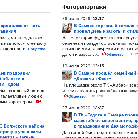
Фоторепортажи
26 июля 2026
12:17
р продолжают жить
В Самаре торговый комплек
тавания
провел День красоты и стил
лись, что продолжают
На территории фудкорта развернул
з-за того, что не могут
семейный праздник с модными показ
-отдельности.
активностями, конкурсами и развле
Общество
детей и взрослых.
Общество
17
19 июля 2026
13:15
ев поздравил
В Самаре прошёл семейный
 области с
«Дофамин Фест»
ым Годом
На площадке около ТК «Амбар» вс
замечательный регион,
могли запустить разнообразных воз
 талантливые люди с
Общество
1236
ным характером.
27 июня 2026
12:37
В ТК «Гудок» в Самаре пров
масштабное мероприятие, п
С Волжского района
к празднованию Дня молодё
тречу с учениками
Для гостей были подготовлены масте
 центра «Южный