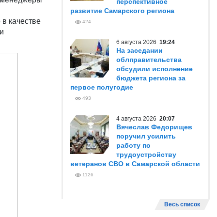
перспективное
развитие Самарского региона
 в качестве
424
и
6 августа 2026
19:24
На заседании
облправительства
обсудили исполнение
бюджета региона за
первое полугодие
493
4 августа 2026
20:07
Вячеслав Федорищев
поручил усилить
работу по
трудоустройству
ветеранов СВО в Самарской области
1126
Весь список