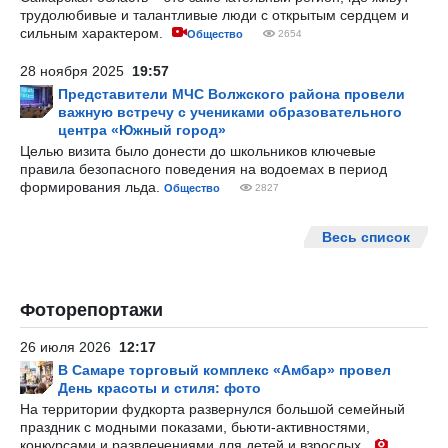
трудолюбивые и талантливые люди с открытым сердцем и
сильным характером.
Общество
2654
28 ноября 2025
19:57
Представители МЧС Волжского района провели
важную встречу с учениками образовательного
центра «Южный город»
Целью визита было донести до школьников ключевые
правила безопасного поведения на водоемах в период
формирования льда.
Общество
2827
Весь список
Фоторепортажи
26 июля 2026
12:17
В Самаре торговый комплекс «Амбар» провел
День красоты и стиля: фото
На территории фудкорта развернулся большой семейный
праздник с модными показами, бьюти-активностями,
конкурсами и развлечениями для детей и взрослых.