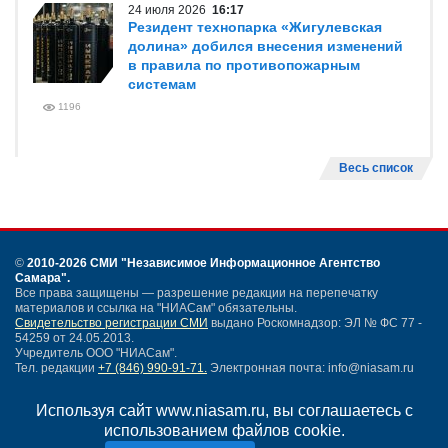
24 июля 2026
16:17
Резидент технопарка «Жигулевская
долина» добился внесения изменений
в правила по противопожарным
системам
1196
Весь список
©
2010-2026 СМИ
"Независимое Информационное Агентство
Самара"
.
Все права защищены — разрешение редакции на перепечатку
материалов и ссылка на "НИАСам" обязательны.
Свидетельство регистрации СМИ
выдано Роскомнадзор: ЭЛ № ФС 77 -
54259 от 24.05.2013.
Учредитель ООО "НИАСам".
Тел. редакции
+7 (846) 990-91-71.
Электронная почта: info@niasam.ru
Написать письмо
Используя сайт www.niasam.ru, вы соглашаетесь с
Карта сайта
использованием файлов cookie.
Нашли ошибку?