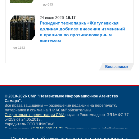
945
24 июля 2026
16:17
Резидент технопарка «Жигулевская
долина» добился внесения изменений
в правила по противопожарным
системам
1182
Весь список
©
2010-2026 СМИ
"Независимое Информационное Агентство
Самара"
.
Все права защищены — разрешение редакции на перепечатку
материалов и ссылка на "НИАСам" обязательны.
Свидетельство регистрации СМИ
выдано Роскомнадзор: ЭЛ № ФС 77 -
54259 от 24.05.2013.
Учредитель ООО "НИАСам".
Тел. редакции
+7 (846) 990-91-71.
Электронная почта: info@niasam.ru
Написать письмо
Используя сайт www.niasam.ru, вы соглашаетесь с