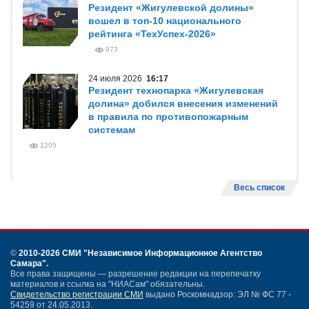
Резидент «Жигулевской долины»
вошел в топ-10 национального
рейтинга «ТехУспех-2026»
973
24 июля 2026
16:17
Резидент технопарка «Жигулевская
долина» добился внесения изменений
в правила по противопожарным
системам
1205
Весь список
©
2010-2026 СМИ
"Независимое Информационное Агентство
Самара"
.
Все права защищены — разрешение редакции на перепечатку
материалов и ссылка на "НИАСам" обязательны.
Свидетельство регистрации СМИ
выдано Роскомнадзор: ЭЛ № ФС 77 -
54259 от 24.05.2013.