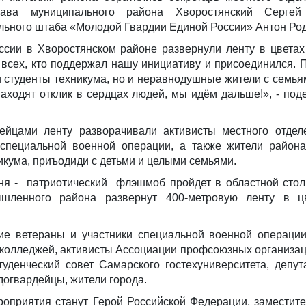
лава муниципального района Хворостянский Сергей
ального штаба «Молодой Гвардии Единой России» Антон Ро
сии в Хворостянском районе развернули ленту в цветах
 всех, кто поддержал нашу инициативу и присоединился. 
и студенты техникума, но и неравнодушные жители с семья
аходят отклик в сердцах людей, мы идём дальше!», - под
ейцами ленту разворачивали активисты местного отдел
 специальной военной операции, а также жители района
никума, приъодиди с детьми и целыми семьями.
ня - патриотический флэшмоб пройдет в областной стол
ленного района развернут 400-метровую ленту в ц
ие ветераны и участники специальной военной операции
 колледжей, активисты Ассоциации профсоюзных организац
уденческий совет Самарского гостехуниверситета, депу
догвардейцы, жители города.
оприятия станут Герой Российской Федерации, заместите