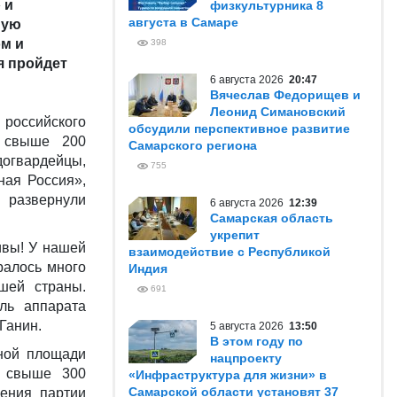
 и
физкультурника 8
августа в Самаре
ную
м и
398
я пройдет
6 августа 2026
20:47
Вячеслав Федорищев и
Леонид Симановский
российского
обсудили перспективное развитие
е свыше 200
Самарского региона
гвардейцы,
755
ная Россия»,
 развернули
6 августа 2026
12:39
Самарская область
укрепит
ивы! У нашей
взаимодействие с Республикой
ралось много
Индия
шей страны.
691
ль аппарата
Ганин.
5 августа 2026
13:50
В этом году по
ьной площади
нацпроекту
й свыше 300
«Инфраструктура для жизни» в
Самарской области установят 37
ления партии