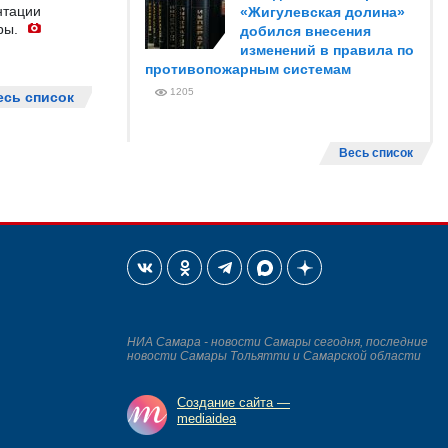
нтации
«Жигулевская долина»
ры.
добился внесения
изменений в правила по
противопожарным системам
1205
есь список
Весь список
НИА Самара - новости Самары сегодня, последние
новости Самары Тольятти и Самарской области
Создание сайта —
mediaidea