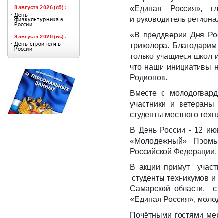
«Единая Россия», г
и руководитель регион
«В преддверии Дня Рос
триколора. Благодарим
только учащиеся школ 
что наши инициативы н
Родионов.
Вместе с молодогвард
участники и ветераны
студенты местного тех
В День России - 12 ию
«Молодежный» Промыш
Российской Федерации.
В акции примут участ
студенты техникумов и
Самарской области, ст
«Единая Россия», моло
Почётными гостями мер