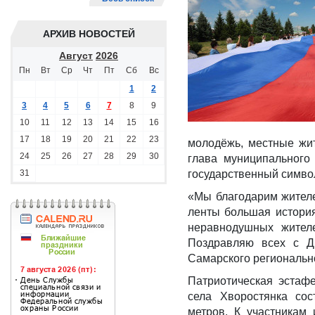
АРХИВ НОВОСТЕЙ
Август
2026
Пн
Вт
Ср
Чт
Пт
Сб
Вс
1
2
3
4
5
6
7
8
9
10
11
12
13
14
15
16
17
18
19
20
21
22
23
молодёжь, местные жит
24
25
26
27
28
29
30
глава муниципального
31
государственный симво
«Мы благодарим жител
ленты большая история
неравнодушных жител
Поздравляю всех с Дн
Самарского региональн
Патриотическая эстаф
села Хворостянка со
метров. К участникам