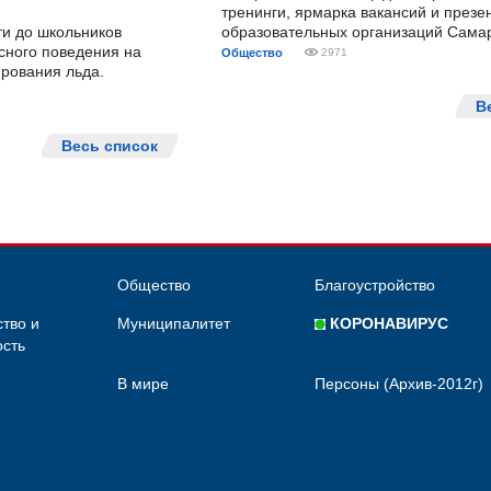
тренинги, ярмарка вакансий и презе
ти до школьников
образовательных организаций Сама
сного поведения на
Общество
2971
рования льда.
В
Весь список
Общество
Благоустройство
тво и
Муниципалитет
КОРОНАВИРУС
сть
В мире
Персоны (Архив-2012г)