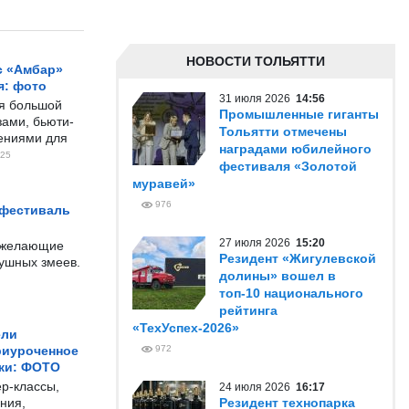
НОВОСТИ ТОЛЬЯТТИ
с «Амбар»
я: фото
31 июля 2026
14:56
ся большой
Промышленные гиганты
ами, бьюти-
Тольятти отмечены
чениями для
наградами юбилейного
25
фестиваля «Золотой
муравей»
976
 фестиваль
27 июля 2026
15:20
е желающие
Резидент «Жигулевской
душных змеев.
долины» вошел в
топ-10 национального
рейтинга
«ТехУспех-2026»
ели
риуроченное
972
жи: ФОТО
р-классы,
24 июля 2026
16:17
ния,
Резидент технопарка