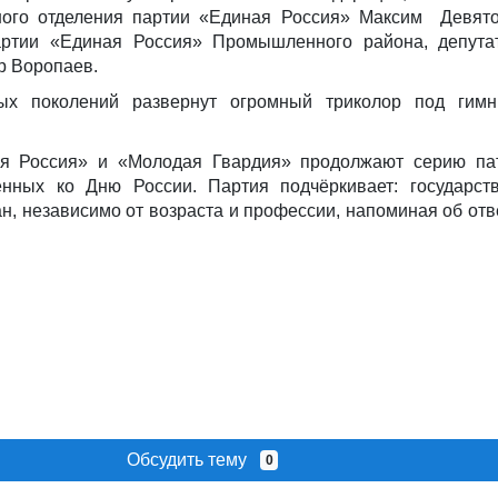
ного отделения партии «Единая Россия» Максим Девято
артии «Единая Россия» Промышленного района, депута
р Воропаев.
ых поколений развернут огромный триколор под гимн
я Россия» и «Молодая Гвардия» продолжают серию пат
енных ко Дню России. Партия подчёркивает: государст
н, независимо от возраста и профессии, напоминая об отв
Обсудить тему
0