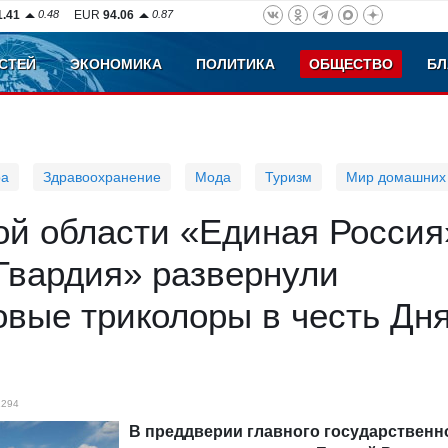
1.41
0.48
EUR
94.06
0.87
СТЕЙ
ЭКОНОМИКА
ПОЛИТИКА
ОБЩЕСТВО
БЛ
ра
Здравоохранение
Мода
Туризм
Мир домашних
ой области «Единая Россия
Гвардия» развернули
вые триколоры в честь Дн
1294
В преддверии главного государственн