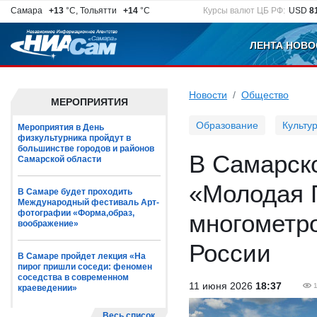
Самара
+13
°C, Тольятти
+14
°C
Курсы валют ЦБ РФ:
USD
8
ЛЕНТА НОВО
Новости
Общество
МЕРОПРИЯТИЯ
Образование
Культу
Мероприятия в День
физкультурника пройдут в
большинстве городов и районов
В Самарск
Самарской области
«Молодая 
В Самаре будет проходить
Международный фестиваль Арт-
фотографии «Форма,образ,
многометро
воображение»
России
В Самаре пройдет лекция «На
пирог пришли соседи: феномен
соседства в современном
11 июня 2026
18:37
краеведении»
Весь список