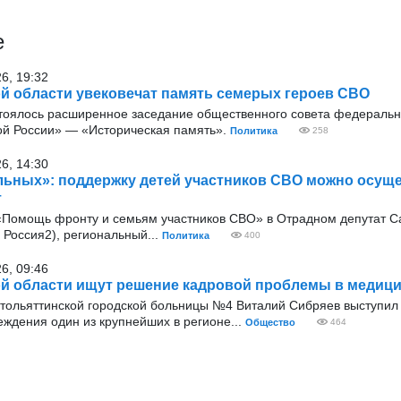
е
26, 19:32
й области увековечат память семерых героев СВО
тоялось расширенное заседание общественного совета федеральн
ой России» — «Историческая память».
Политика
258
26, 14:30
ьных»: поддержку детей участников СВО можно осущ
т
 «Помощь фронту и семьям участников СВО» в Отрадном депутат 
Россия2), региональный...
Политика
400
26, 09:46
й области ищут решение кадровой проблемы в медиц
 тольяттинской городской больницы №4 Виталий Сибряев выступил
реждения один из крупнейших в регионе...
Общество
464