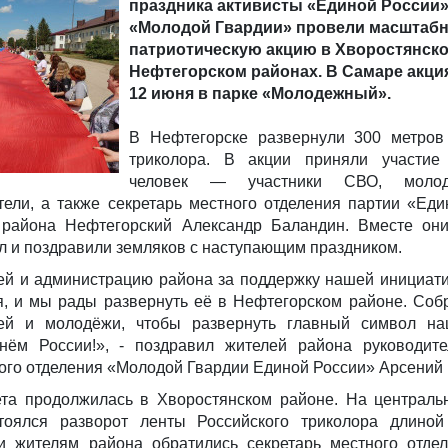
праздника активисты «Единой России»
«Молодой Гвардии» провели масштаб
патриотическую акцию в Хворостянско
Нефтегорском районах. В Самаре акци
12 июня в парке «Молодежный».
В Нефтегорске развернули 300 метров 
триколора. В акции приняли участи
человек — участники СВО, молодо
ели, а также секретарь местного отделения партии «Еди
 района Нефтегорский Александр Баландин. Вместе они
л и поздравили земляков с наступающим праздником.
ей и администрацию района за поддержку нашей инициат
, и мы рады развернуть её в Нефтегорском районе. Соб
ей и молодёжи, чтобы развернуть главный символ на
ём России!», - поздравил жителей района руководите
ого отделения «Молодой Гвардии Единой России» Арсений 
ета продолжилась в Хворостянском районе. На централ
стоялся разворот ленты Российского триколора длино
 и жителям района обратились секретарь местного отде