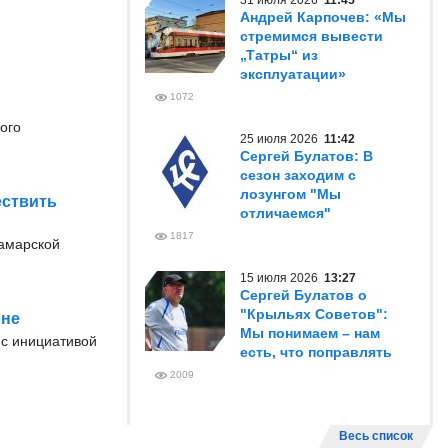
31 июля 2026
11:45
Андрей Карпочев: «Мы
стремимся вывести
„Татры“ из
эксплуатации»
1072
ого
25 июля 2026
11:42
Сергей Булатов: В
сезон заходим с
лозунгом "Мы
ествить
отличаемся"
1817
Самарской
15 июля 2026
13:27
Сергей Булатов о
"Крыльях Советов":
ине
Мы понимаем – нам
 с инициативой
есть, что поправлять
2009
Весь список