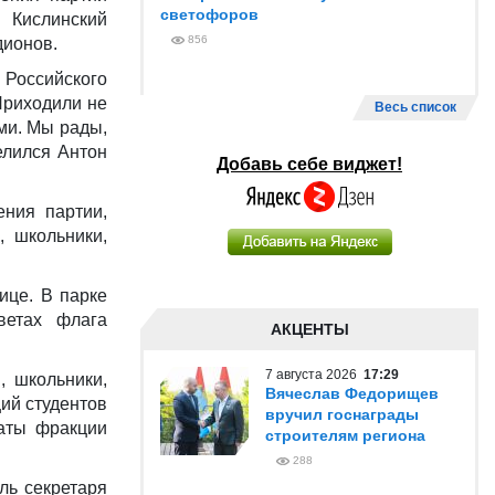
светофоров
 Кислинский
856
дионов.
 Российского
Приходили не
Весь список
ми. Мы рады,
елился Антон
Добавь себе виджет!
ения партии,
, школьники,
ице. В парке
ветах флага
АКЦЕНТЫ
7 августа 2026
17:29
, школьники,
Вячеслав Федорищев
ий студентов
вручил госнаграды
таты фракции
строителям региона
288
ль секретаря