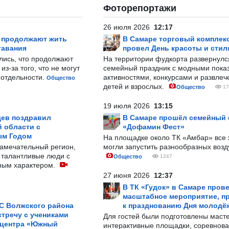
Фоторепортажи
26 июля 2026
12:17
р продолжают жить
В Самаре торговый комплек
тавания
провел День красоты и стил
лись, что продолжают
На территории фудкорта развернул
з-за того, что не могут
семейный праздник с модными показ
-отдельности.
активностями, конкурсами и развле
Общество
детей и взрослых.
Общество
17
19 июля 2026
13:15
ев поздравил
В Самаре прошёл семейный
 области с
«Дофамин Фест»
ым Годом
На площадке около ТК «Амбар» вс
замечательный регион,
могли запустить разнообразных воз
 талантливые люди с
Общество
1247
ным характером.
27 июня 2026
12:37
В ТК «Гудок» в Самаре пров
масштабное мероприятие, п
С Волжского района
к празднованию Дня молодё
тречу с учениками
Для гостей были подготовлены масте
 центра «Южный
интерактивные площадки, соревнова