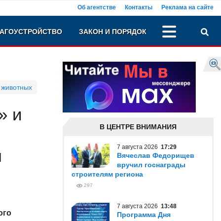
Об агентстве
Контакты
Реклама на сайте
АГОУСТРОЙСТВО
ЗАКОН И ПОРЯДОК
 животных
» и
В ЦЕНТРЕ ВНИМАНИЯ
7 августа 2026
17:29
я
Вячеслав Федорищев
вручил госнаграды
строителям региона
297
7 августа 2026
13:48
ого
Программа Дня