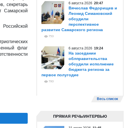
6 августа 2026
20:47
в, секретарь
Вячеслав Федорищев и
т Самарской
Леонид Симановский
обсудили
перспективное
 Российской
развитие Самарского региона
753
риотических
венный флаг
6 августа 2026
19:24
На заседании
етственности
облправительства
обсудили исполнение
бюджета региона за
первое полугодие
793
Весь список
ПРЯМАЯ РЕЧЬ/ИНТЕРВЬЮ