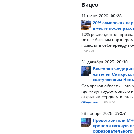
Видео
11 июня 2026
09:28
20% самарских па
вместе после расс
10% респондентов призна
жить с бывшим партнером и
позволить себе аренду по
835
31 декабря 2025
20:30
Вячеслав Федорищ
жителей Самарской
наступающим Нов
Самарская область – это 
где живут трудолюбивые и
открытым сердцем и силь
Общество
2652
28 ноября 2025
19:57
Представители МЧ
провели важную вс
образовательного