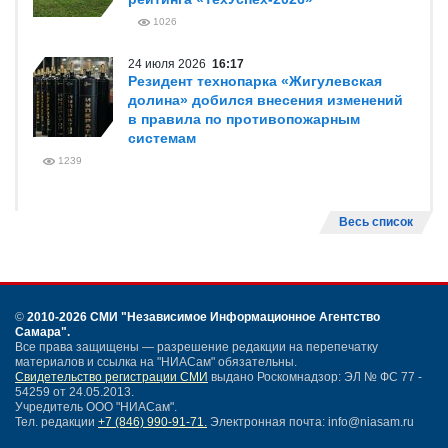
1026
24 июля 2026
16:17
Резидент технопарка «Жигулевская
долина» добился внесения изменений
в правила по противопожарным
системам
1239
Весь список
©
2010-2026 СМИ
"Независимое Информационное Агентство
Самара"
.
Все права защищены — разрешение редакции на перепечатку
материалов и ссылка на "НИАСам" обязательны.
Свидетельство регистрации СМИ
выдано Роскомнадзор: ЭЛ № ФС 77 -
54259 от 24.05.2013.
Учредитель ООО "НИАСам".
Тел. редакции
+7 (846) 990-91-71.
Электронная почта: info@niasam.ru