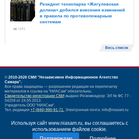
Резидент технопарка «Жигулевская
долина» добился внесения изменений
в правила по противопожарным
системам
1201
Весь список
©
2010-2026 СМИ
"Независимое Информационное Агентство
Самара"
.
Все права защищены — разрешение редакции на перепечатку
материалов и ссылка на "НИАСам" обязательны.
Свидетельство регистрации СМИ
выдано Роскомнадзор: ЭЛ № ФС 77 -
54259 от 24.05.2013.
Учредитель ООО "НИАСам".
Тел. редакции
+7 (846) 990-91-71.
Электронная почта: info@niasam.ru
Написать письмо
Используя сайт www.niasam.ru, вы соглашаетесь с
Карта сайта
использованием файлов cookie.
Нашли ошибку?
Политика конфиденциальности
Подробнее