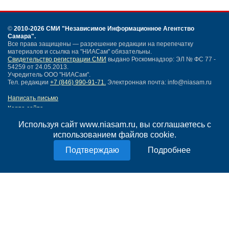
©
2010-2026 СМИ
"Независимое Информационное Агентство
Самара"
.
Все права защищены — разрешение редакции на перепечатку
материалов и ссылка на "НИАСам" обязательны.
Свидетельство регистрации СМИ
выдано Роскомнадзор: ЭЛ № ФС 77 -
54259 от 24.05.2013.
Учредитель ООО "НИАСам".
Тел. редакции
+7 (846) 990-91-71.
Электронная почта: info@niasam.ru
Написать письмо
Карта сайта
Нашли ошибку?
Используя сайт www.niasam.ru, вы соглашаетесь с
Политика конфиденциальности
использованием файлов cookie.
Согласие на обработку персональных данных
18+
Подробнее
НИА Самара - новости Самары сегодня, последние новости Самары
Тольятти и Самарской области