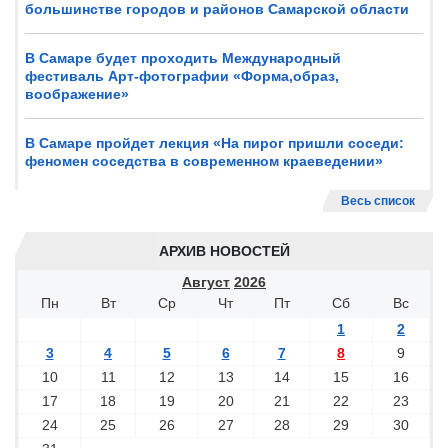
большинстве городов и районов Самарской области
В Самаре будет проходить Международный
фестиваль Арт-фотографии «Форма,образ,
воображение»
В Самаре пройдет лекция «На пирог пришли соседи:
феномен соседства в современном краеведении»
Весь список
АРХИВ НОВОСТЕЙ
Август
2026
Пн
Вт
Ср
Чт
Пт
Сб
Вс
1
2
3
4
5
6
7
8
9
10
11
12
13
14
15
16
17
18
19
20
21
22
23
24
25
26
27
28
29
30