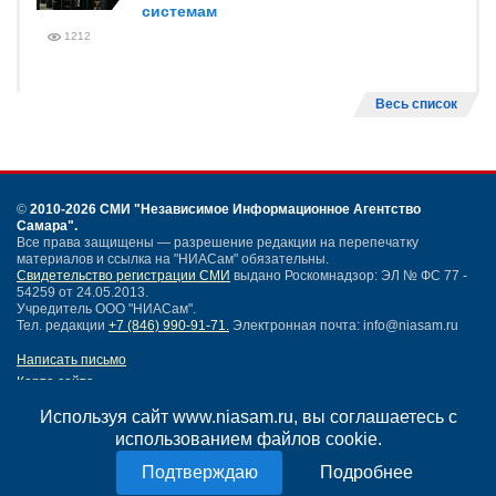
системам
1212
Весь список
©
2010-2026 СМИ
"Независимое Информационное Агентство
Самара"
.
Все права защищены — разрешение редакции на перепечатку
материалов и ссылка на "НИАСам" обязательны.
Свидетельство регистрации СМИ
выдано Роскомнадзор: ЭЛ № ФС 77 -
54259 от 24.05.2013.
Учредитель ООО "НИАСам".
Тел. редакции
+7 (846) 990-91-71.
Электронная почта: info@niasam.ru
Написать письмо
Карта сайта
Нашли ошибку?
Используя сайт www.niasam.ru, вы соглашаетесь с
Политика конфиденциальности
использованием файлов cookie.
Согласие на обработку персональных данных
18+
Подробнее