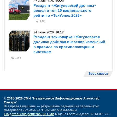
27 июля 2026
15:20
Резидент «Жигулевской долины»
вошел в топ-10 национального
рейтинга «ТехУспех-2026»
946
24 июля 2026
16:17
Резидент технопарка «Жигулевская
долина» добился внесения изменений
в правила по противопожарным
системам
1183
Весь список
©
2010-2026 СМИ
"Независимое Информационное Агентство
Самара"
.
Все права защищены — разрешение редакции на перепечатку
материалов и ссылка на "НИАСам" обязательны.
Свидетельство регистрации СМИ
выдано Роскомнадзор: ЭЛ № ФС 77 -