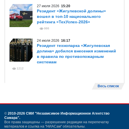
27 июля 2026
15:20
Резидент «Жигулевской долины»
вошел в топ-10 национального
рейтинга «ТехУспех-2026»
986
24 июля 2026
16:17
Резидент технопарка «Жигулевская
долина» добился внесения изменений
в правила по противопожарным
системам
1212
Весь список
©
2010-2026 СМИ
"Независимое Информационное Агентство
Самара"
.
Все права защищены — разрешение редакции на перепечатку
материалов и ссылка на "НИАСам" обязательны.