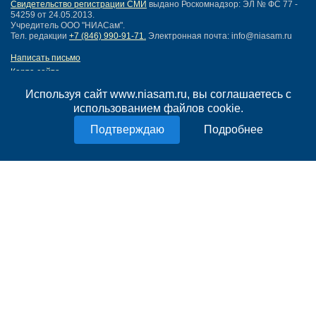
Свидетельство регистрации СМИ
выдано Роскомнадзор: ЭЛ № ФС 77 -
54259 от 24.05.2013.
Учредитель ООО "НИАСам".
Тел. редакции
+7 (846) 990-91-71.
Электронная почта: info@niasam.ru
Написать письмо
Карта сайта
Нашли ошибку?
Используя сайт www.niasam.ru, вы соглашаетесь с
Политика конфиденциальности
использованием файлов cookie.
Согласие на обработку персональных данных
18+
Подробнее
НИА Самара - новости Самары сегодня, последние новости Самары
Тольятти и Самарской области
Создание сайта —
mediaidea