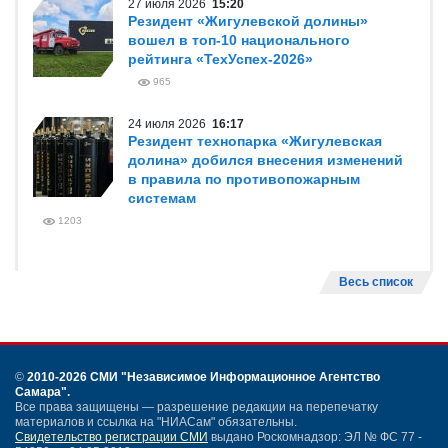
27 июля 2026
15:20
Резидент «Жигулевской долины»
вошел в топ-10 национального
рейтинга «ТехУспех-2026»
965
24 июля 2026
16:17
Резидент технопарка «Жигулевская
долина» добился внесения изменений
в правила по противопожарным
системам
1203
Весь список
©
2010-2026 СМИ
"Независимое Информационное Агентство
Самара"
.
Все права защищены — разрешение редакции на перепечатку
материалов и ссылка на "НИАСам" обязательны.
Свидетельство регистрации СМИ
выдано Роскомнадзор: ЭЛ № ФС 77 -