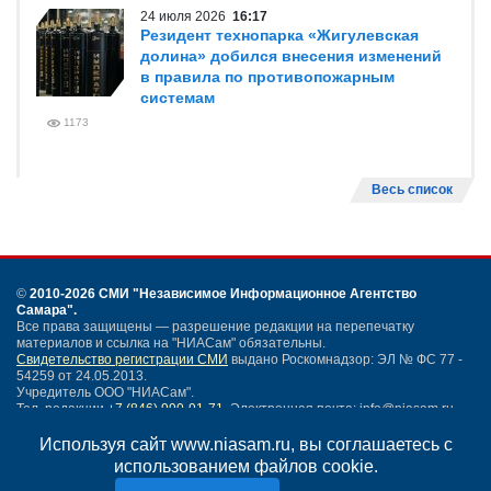
24 июля 2026
16:17
Резидент технопарка «Жигулевская
долина» добился внесения изменений
в правила по противопожарным
системам
1173
Весь список
©
2010-2026 СМИ
"Независимое Информационное Агентство
Самара"
.
Все права защищены — разрешение редакции на перепечатку
материалов и ссылка на "НИАСам" обязательны.
Свидетельство регистрации СМИ
выдано Роскомнадзор: ЭЛ № ФС 77 -
54259 от 24.05.2013.
Учредитель ООО "НИАСам".
Тел. редакции
+7 (846) 990-91-71.
Электронная почта: info@niasam.ru
Написать письмо
Используя сайт www.niasam.ru, вы соглашаетесь с
Карта сайта
использованием файлов cookie.
Нашли ошибку?