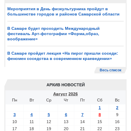
Мероприятия в День физкультурника пройдут в
большинстве городов и районов Самарской области
В Самаре будет проходить Международный
фестиваль Арт-фотографии «Форма,образ,
воображение»
В Самаре пройдет лекция «На пирог пришли соседи:
феномен соседства в современном краеведении»
Весь список
АРХИВ НОВОСТЕЙ
Август
2026
Пн
Вт
Ср
Чт
Пт
Сб
Вс
1
2
3
4
5
6
7
8
9
10
11
12
13
14
15
16
17
18
19
20
21
22
23