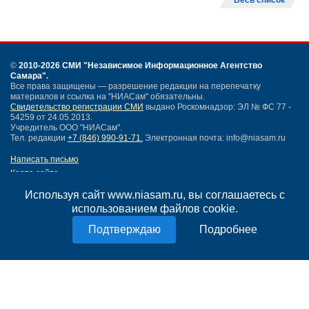
Весь список
©
2010-2026 СМИ
"Независимое Информационное Агентство
Самара"
.
Все права защищены — разрешение редакции на перепечатку
материалов и ссылка на "НИАСам" обязательны.
Свидетельство регистрации СМИ
выдано Роскомнадзор: ЭЛ № ФС 77 -
54259 от 24.05.2013.
Учредитель ООО "НИАСам".
Тел. редакции
+7 (846) 990-91-71.
Электронная почта: info@niasam.ru
Написать письмо
Карта сайта
Нашли ошибку?
Используя сайт www.niasam.ru, вы соглашаетесь с
Политика конфиденциальности
использованием файлов cookie.
Согласие на обработку персональных данных
18+
Подробнее
НИА Самара - новости Самары сегодня, последние новости Самары