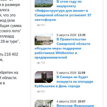
В этом году по
з в размере
нацпроекту
алога
«Инфраструктура для жизни» в
, что это
Самарской области установят 37
светофоров
иод (или
Общая сумма
654
ского лото"
5 августа 2026
13:35
миллиард
В Правительстве
28-м туре",
Самарской области
обсудили меры поддержки
работников Wildberries и
ть 218 402
предпринимателей
м,
758
обретен на
5 августа 2026
11:59
В Самаре не будет
 области.
концерта на площади
и в
Куйбышева в День города
604
4 августа 2026
20:07
Вячеслав Федорищев