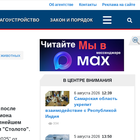
Об агентстве
Контакты
Реклама на сайте
АГОУСТРОЙСТВО
ЗАКОН И ПОРЯДОК
 животных
В ЦЕНТРЕ ВНИМАНИЯ
6 августа 2026
12:39
Самарская область
укрепит
 после
взаимодействие с Республикой
лиона
Индия
пнейшем
334
 "Столото".
5 августа 2026
13:50
025" от