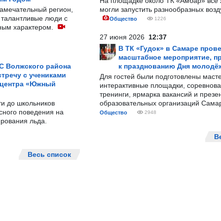
На площадке около ТК «Амбар» вс
замечательный регион,
могли запустить разнообразных воз
 талантливые люди с
Общество
1226
ным характером.
27 июня 2026
12:37
В ТК «Гудок» в Самаре пров
масштабное мероприятие, п
С Волжского района
к празднованию Дня молодё
тречу с учениками
Для гостей были подготовлены масте
 центра «Южный
интерактивные площадки, соревнова
тренинги, ярмарка вакансий и презе
ти до школьников
образовательных организаций Сама
сного поведения на
Общество
2948
рования льда.
В
Весь список