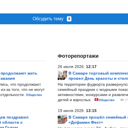
Обсудить тему
0
Фоторепортажи
26 июля 2026
12:17
р продолжают жить
В Самаре торговый комплек
тавания
провел День красоты и стил
лись, что продолжают
На территории фудкорта развернул
з-за того, что не могут
семейный праздник с модными показ
-отдельности.
активностями, конкурсами и развле
Общество
детей и взрослых.
Общество
17
19 июля 2026
13:15
ев поздравил
В Самаре прошёл семейный
 области с
«Дофамин Фест»
ым Годом