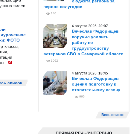
е желающие
бюджета региона за
душных змеев.
первое полугодие
140
4 августа 2026
20:07
ели
Вячеслав Федорищев
риуроченное
поручил усилить
жи: ФОТО
работу по
р-классы,
трудоустройству
ния,
ветеранов СВО в Самарской области
нтации
1062
ры.
4 августа 2026
18:45
Вячеслав Федорищев
есь список
оценил подготовку к
отопительному сезону
960
Весь список
ПРЯМАЯ РЕЧЬ/ИНТЕРВЬЮ