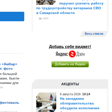
поручил усилить работу
по трудоустройству ветеранов СВО
в Самарской области
1063
Весь список
Добавь себе виджет!
с «Амбар»
я: фото
ся большой
ами, бьюти-
чениями для
АКЦЕНТЫ
04
6 августа 2026
19:24
На заседании
 фестиваль
облправительства
обсудили исполнение