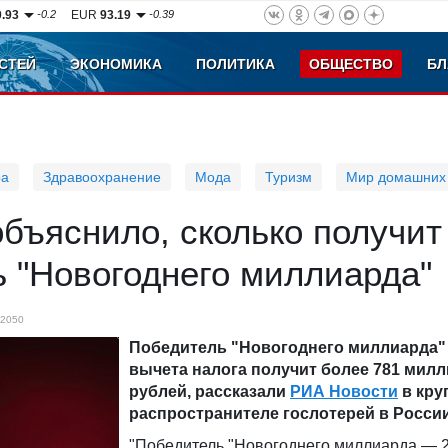
0.93
-0.2
EUR
93.19
-0.39
СТЕЙ
ЭКОНОМИКА
ПОЛИТИКА
ОБЩЕСТВО
БЛ
ра
Здравоохранение
Мода
Туризм
Мир домашних
объяснило, сколько получит
 "Новогоднего миллиарда"
2050
Победитель "Новогоднего миллиарда"
вычета налога получит более 781 мил
рублей, рассказали
РИА Новости
в кру
распространителе гослотерей в России
"Победитель "Новогоднего миллиарда — 2