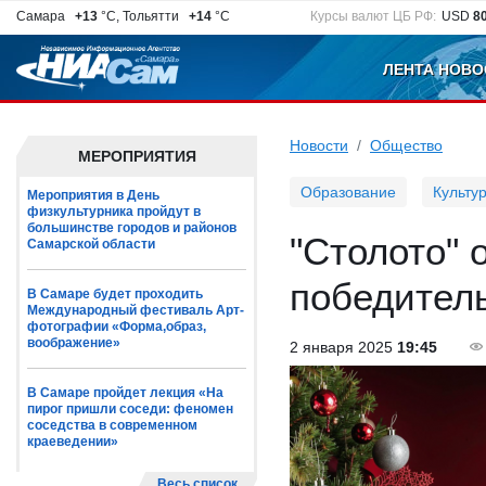
Самара
+13
°C, Тольятти
+14
°C
Курсы валют ЦБ РФ:
USD
8
ЛЕНТА НОВО
Новости
Общество
МЕРОПРИЯТИЯ
Образование
Культу
Мероприятия в День
физкультурника пройдут в
большинстве городов и районов
"Столото" 
Самарской области
победитель
В Самаре будет проходить
Международный фестиваль Арт-
фотографии «Форма,образ,
воображение»
2 января 2025
19:45
В Самаре пройдет лекция «На
пирог пришли соседи: феномен
соседства в современном
краеведении»
Весь список