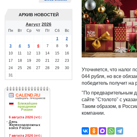
АРХИВ НОВОСТЕЙ
Август
2026
Пн
Вт
Ср
Чт
Пт
Сб
Вс
1
2
3
4
5
6
7
8
9
10
11
12
13
14
15
16
17
18
19
20
21
22
23
24
25
26
27
28
29
30
Уточняется, что налог п
31
044 рубля, но все обяза
победитель получит на р
"По предварительным д
сайте "Столото" с указ
Таким образом, в Росс
компании.