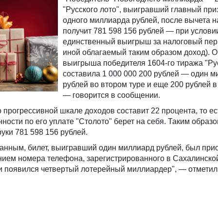
"Русского лото", выигравший главный при
одного миллиарда рублей, после вычета н
получит 781 598 156 рублей — при условии
единственный выигрыш за налоговый пер
иной облагаемый таким образом доход). 
выигрыша победителя 1604-го тиража "Рус
составила 1 000 000 200 рублей — один 
рублей во втором туре и еще 200 рублей в 
— говорится в сообщении.
о прогрессивной шкале доходов составит 22 процента, то ес
нности по его уплате "Столото" берет на себя. Таким образо
уки 781 598 156 рублей.
анным, билет, выигравший один миллиард рублей, был при
анием номера телефона, зарегистрированного в Сахалинской
ии появился четвертый лотерейный миллиардер", — отметил