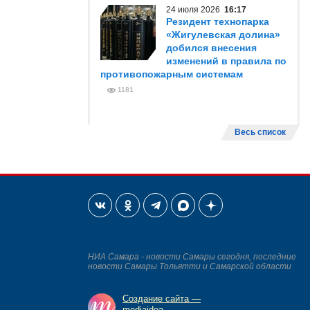
24 июля 2026
16:17
Резидент технопарка
«Жигулевская долина»
добился внесения
изменений в правила по
противопожарным системам
1181
Весь список
НИА Самара - новости Самары сегодня, последние
новости Самары Тольятти и Самарской области
Создание сайта —
mediaidea