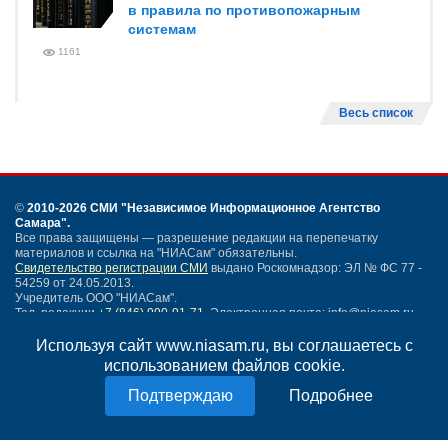
в правила по противопожарным
системам
1161
Весь список
©
2010-2026 СМИ
"Независимое Информационное Агентство
Самара"
.
Все права защищены — разрешение редакции на перепечатку
материалов и ссылка на "НИАСам" обязательны.
Свидетельство регистрации СМИ
выдано Роскомнадзор: ЭЛ № ФС 77 -
54259 от 24.05.2013.
Учредитель ООО "НИАСам".
Тел. редакции
+7 (846) 990-91-71.
Электронная почта: info@niasam.ru
Написать письмо
Используя сайт www.niasam.ru, вы соглашаетесь с
Карта сайта
использованием файлов cookie.
Нашли ошибку?
Подробнее
Политика конфиденциальности
Согласие на обработку персональных данных
18+