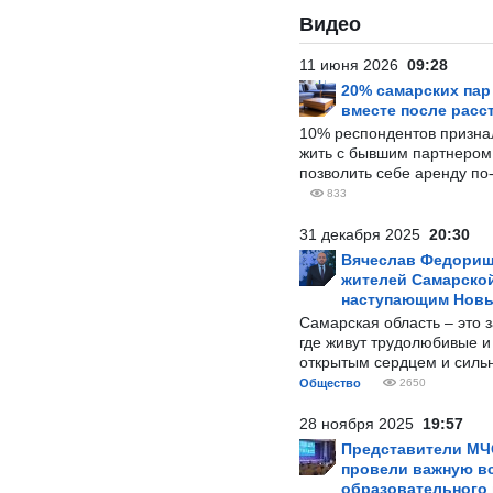
Видео
11 июня 2026
09:28
20% самарских па
вместе после расс
10% респондентов призна
жить с бывшим партнером и
позволить себе аренду по
833
31 декабря 2025
20:30
Вячеслав Федорищ
жителей Самарской
наступающим Нов
Самарская область – это 
где живут трудолюбивые и
открытым сердцем и силь
Общество
2650
28 ноября 2025
19:57
Представители МЧ
провели важную вс
образовательного