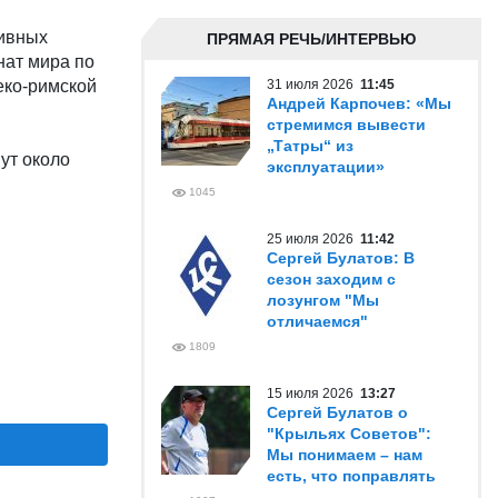
тивных
ПРЯМАЯ РЕЧЬ/ИНТЕРВЬЮ
нат мира по
еко-римской
31 июля 2026
11:45
Андрей Карпочев: «Мы
стремимся вывести
„Татры“ из
ут около
эксплуатации»
1045
25 июля 2026
11:42
Сергей Булатов: В
сезон заходим с
лозунгом "Мы
отличаемся"
1809
15 июля 2026
13:27
Сергей Булатов о
"Крыльях Советов":
Мы понимаем – нам
есть, что поправлять