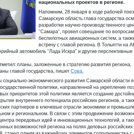
национальных проектов в регионе.
Напомним, 28 января в ходе рабочей поез
Самарскую область глава государства ос
разработки научно-производственного це
"Самара", провел совещание по вопросам
беспилотных авиационных систем, а такж
встречу с главой региона. В Тольятти на
ерийный автомобиль "Лада Искра" и другие перспективные
тметил: планы, заложенные в стратегию развития региона,
аны главой государства, пишет
Сова.
ы социально-экономического развития Самарской области 
осударственной политики, направленной на укрепление по
вых приоритетов этой политики является создание достойн
крытие внутреннего потенциала российских регионов, а так
еских партнеров в ключевые отрасли экономики и промышл
ьном и региональном. В связи с этим продвижение возмож
центра передовых идей и инновационных технологий, а так
онных возможностей региона на полях деловых российских
, станут одним из важнейших элементов сотрудничества с