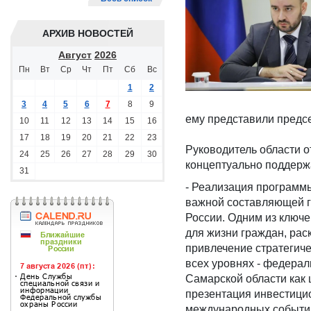
АРХИВ НОВОСТЕЙ
Август
2026
Пн
Вт
Ср
Чт
Пт
Сб
Вс
1
2
3
4
5
6
7
8
9
ему представили предс
10
11
12
13
14
15
16
17
18
19
20
21
22
23
Руководитель области о
24
25
26
27
28
29
30
концептуально поддерж
31
- Реализация программ
важной составляющей г
России. Одним из ключе
для жизни граждан, рас
привлечение стратегич
всех уровнях - федерал
Самарской области как 
презентация инвестици
международных событий