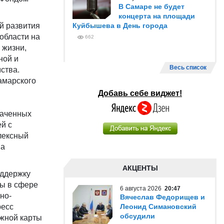
В Самаре не будет
концерта на площади
й развития
Куйбышева в День города
области на
662
 жизни,
ной и
Весь список
ства.
амарского
Добавь себе виджет!
наченных
й с
лексный
на
АКЦЕНТЫ
оддержку
ты в сфере
6 августа 2026
20:47
но-
Вячеслав Федорищев и
ресс
Леонид Симановский
обсудили
ожной карты