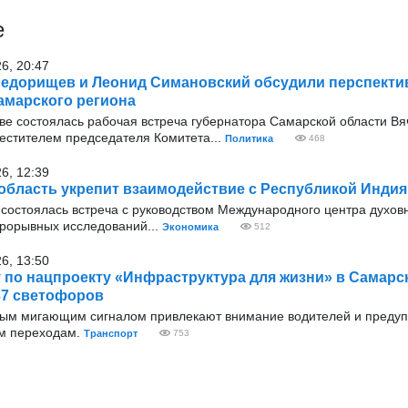
е
26, 20:47
едорищев и Леонид Симановский обсудили перспекти
амарского региона
оскве состоялась рабочая встреча губернатора Самарской области В
стителем председателя Комитета...
Политика
468
26, 12:39
область укрепит взаимодействие с Республикой Индия
 состоялась встреча с руководством Международного центра духовн
рорывных исследований...
Экономика
512
26, 13:50
у по нацпроекту «Инфраструктура для жизни» в Самарс
37 светофоров
тым мигающим сигналом привлекают внимание водителей и преду
м переходам.
Транспорт
753