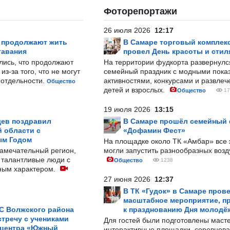
Фоторепортажи
26 июля 2026
12:17
р продолжают жить
В Самаре торговый комплек
тавания
провел День красоты и стил
лись, что продолжают
На территории фудкорта развернул
з-за того, что не могут
семейный праздник с модными показ
-отдельности.
активностями, конкурсами и развле
Общество
детей и взрослых.
Общество
17
19 июля 2026
13:15
ев поздравил
В Самаре прошёл семейный
 области с
«Дофамин Фест»
ым Годом
На площадке около ТК «Амбар» вс
замечательный регион,
могли запустить разнообразных воз
 талантливые люди с
Общество
1238
ным характером.
27 июня 2026
12:37
В ТК «Гудок» в Самаре пров
масштабное мероприятие, п
С Волжского района
к празднованию Дня молодё
тречу с учениками
Для гостей были подготовлены масте
 центра «Южный
интерактивные площадки, соревнова