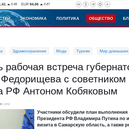
1.41
0.48
EUR
94.06
0.87
СТЕЙ
ЭКОНОМИКА
ПОЛИТИКА
ОБЩЕСТВО
БЛ
ра
Здравоохранение
Мода
Туризм
Мир домашних
 рабочая встреча губернат
 Федорищева с советником
а РФ Антоном Кобяковым
1458
Участники обсудили план выполнения
Президента РФ Владимира Путина по 
визита в Самарскую область, а также 