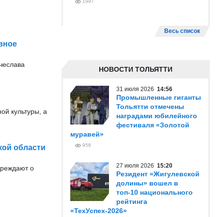
1997
Весь список
вное
ячеслава
НОВОСТИ ТОЛЬЯТТИ
31 июля 2026
14:56
Промышленные гиганты
Тольятти отмечены
ой культуры, а
наградами юбилейного
фестиваля «Золотой
муравей»
958
кой области
27 июля 2026
15:20
преждают о
Резидент «Жигулевской
долины» вошел в
топ-10 национального
рейтинга
«ТехУспех-2026»