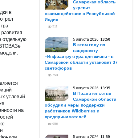
Самарская область
укрепит
дки в
взаимодействие с Республикой
мотрел
Индия
нтра
511
 развития
е отдельную
5 августа 2026
13:50
В этом году по
 АВТОВАЗе
нацпроекту
 модели.
«Инфраструктура для жизни» в
Самарской области установят 37
светофоров
753
является
5 августа 2026
13:35
зиций
В Правительстве
ых условий
Самарской области
же
обсудили меры поддержки
енности на
работников Wildberries и
ностей
предпринимателей
же
956
 и
 Фондом
5 августа 2026
11:59