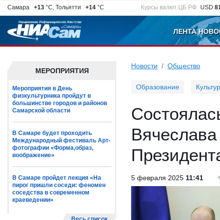
Самара
+13
°C, Тольятти
+14
°C
Курсы валют ЦБ РФ:
USD
8
ЛЕНТА НОВО
Новости
Общество
МЕРОПРИЯТИЯ
Образование
Культу
Мероприятия в День
физкультурника пройдут в
большинстве городов и районов
Состоялась
Самарской области
Вячеслава
В Самаре будет проходить
Международный фестиваль Арт-
фотографии «Форма,образ,
Президент
воображение»
5 февраля 2025
11:41
В Самаре пройдет лекция «На
пирог пришли соседи: феномен
соседства в современном
краеведении»
Весь список