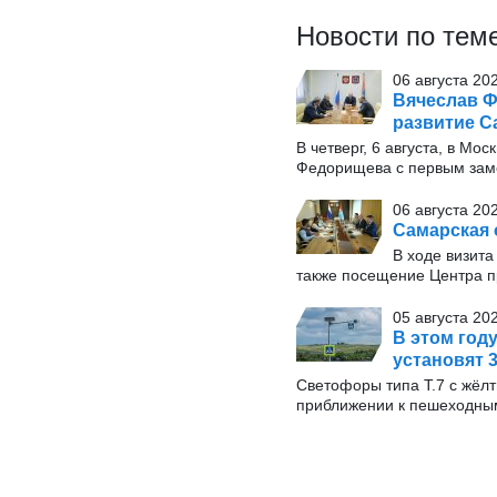
Новости по тем
06 августа 20
Вячеслав Ф
развитие С
В четверг, 6 августа, в М
Федорищева с первым заме
06 августа 20
Самарская 
В ходе визита
также посещение Центра п
05 августа 20
В этом год
установят 
Светофоры типа Т.7 с жёл
приближении к пешеходны