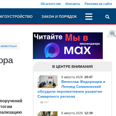
Об агентстве
Контакты
Реклама на сайте
АГОУСТРОЙСТВО
ЗАКОН И ПОРЯДОК
 животных
ора
В ЦЕНТРЕ ВНИМАНИЯ
6 августа 2026
20:47
Вячеслав Федорищев и
Леонид Симановский
обсудили перспективное развитие
Самарского региона
 поручений
467
итогам
реализацию
6 августа 2026
12:39