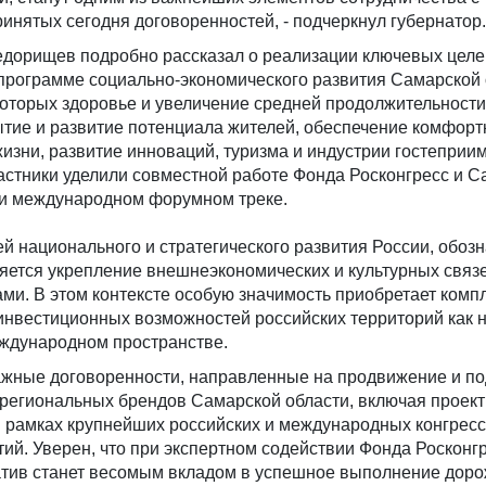
ринятых сегодня договоренностей, - подчеркнул губернатор.
едорищев подробно рассказал о реализации ключевых целе
 программе социально-экономического развития Самарской 
которых здоровье и увеличение средней продолжительности
ытие и развитие потенциала жителей, обеспечение комфорт
изни, развитие инноваций, туризма и индустрии гостеприим
астники уделили совместной работе Фонда Росконгресс и С
 и международном форумном треке.
й национального и стратегического развития России, обоз
ляется укрепление внешнеэкономических и культурных связе
ми. В этом контексте особую значимость приобретает комп
инвестиционных возможностей российских территорий как 
еждународном пространстве.
важные договоренности, направленные на продвижение и п
 региональных брендов Самарской области, включая проек
в рамках крупнейших российских и международных конгресс
й. Уверен, что при экспертном содействии Фонда Росконг
атив станет весомым вкладом в успешное выполнение дор