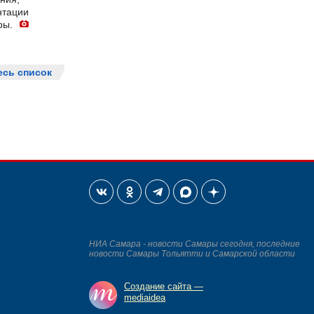
нтации
ры.
есь список
НИА Самара - новости Самары сегодня, последние
новости Самары Тольятти и Самарской области
Создание сайта —
mediaidea