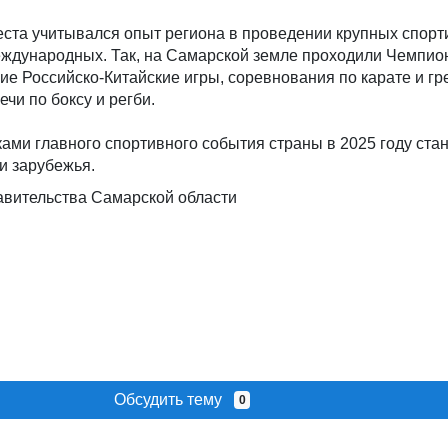
еста учитывался опыт региона в проведении крупных спор
еждународных. Так, на Самарской земле проходили Чемпио
ние Российско-Китайские игры, соревнования по карате и гр
чи по боксу и регби.
ками главного спортивного события страны в 2025 году стан
 и зарубежья.
авительства Самарской области
Обсудить тему
0