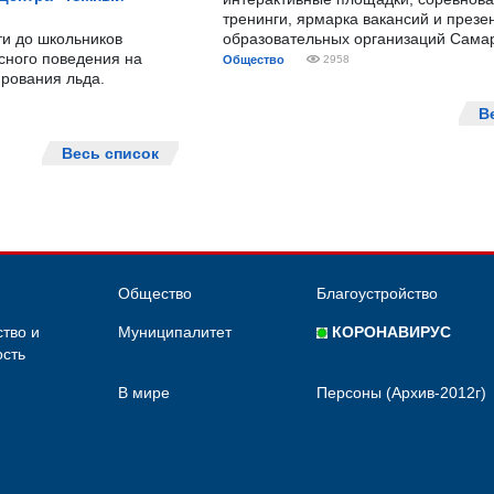
тренинги, ярмарка вакансий и презе
ти до школьников
образовательных организаций Сама
сного поведения на
Общество
2958
рования льда.
В
Весь список
Общество
Благоустройство
тво и
Муниципалитет
КОРОНАВИРУС
сть
В мире
Персоны (Архив-2012г)