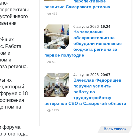
перспективное
ьно-
развитие Самарского региона
 перспективы
467
 устойчивого
оветник
6 августа 2026
19:24
На заседании
облправительства
нейших
обсудили исполнение
с. Работа
бюджета региона за
ном и
первое полугодие
ном и
538
за региона.
4 августа 2026
20:07
мы их
Вячеслав Федорищев
поручил усилить
), который
работу по
форуме с 18
трудоустройству
достижения
ветеранов СВО в Самарской области
центом на
1135
о форума
Весь список
 этого года.