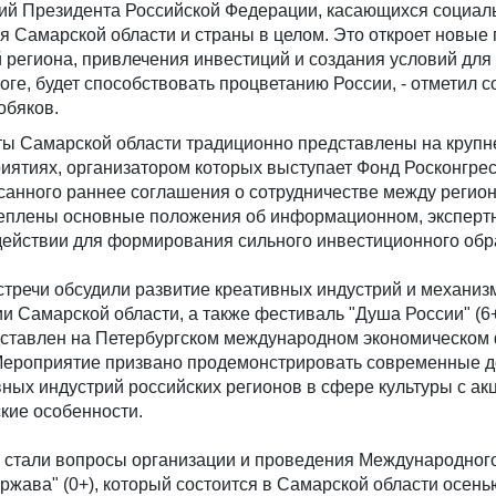
ий Президента Российской Федерации, касающихся социал
я Самарской области и страны в целом. Это откроет новые
 региона, привлечения инвестиций и создания условий для
тоге, будет способствовать процветанию России, - отметил с
обяков.
ы Самарской области традиционно представлены на круп
ятиях, организатором которых выступает Фонд Росконгрес
санного раннее соглашения о сотрудничестве между регио
реплены основные положения об информационном, эксперт
действии для формирования сильного инвестиционного обра
встречи обсудили развитие креативных индустрий и механиз
и Самарской области, а также фестиваль "Душа России" (6+
дставлен на Петербургском международном экономическом 
. Мероприятие призвано продемонстрировать современные 
ных индустрий российских регионов в сфере культуры с ак
кие особенности.
 стали вопросы организации и проведения Международног
ржава" (0+), который состоится в Самарской области осенью