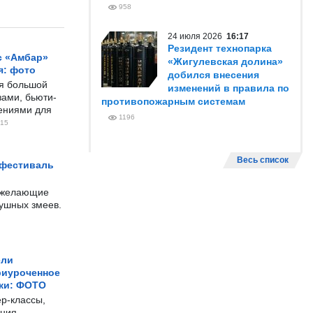
958
24 июля 2026
16:17
Резидент технопарка
с «Амбар»
«Жигулевская долина»
я: фото
добился внесения
ся большой
изменений в правила по
ами, бьюти-
противопожарным системам
чениями для
1196
15
Весь список
 фестиваль
е желающие
душных змеев.
ели
риуроченное
жи: ФОТО
р-классы,
ния,