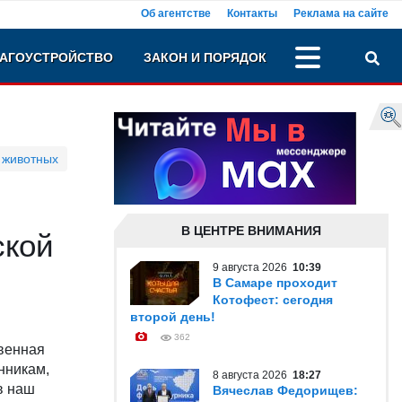
Об агентстве
Контакты
Реклама на сайте
АГОУСТРОЙСТВО
ЗАКОН И ПОРЯДОК
 животных
В ЦЕНТРЕ ВНИМАНИЯ
ской
9 августа 2026
10:39
В Самаре проходит
Котофест: сегодня
второй день!
362
твенная
нникам,
8 августа 2026
18:27
в наш
Вячеслав Федорищев: