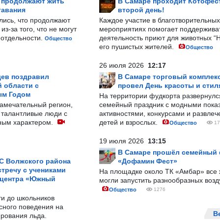
р продолжают жить
В Самаре проходит Котофест
тавания
второй день!
лись, что продолжают
Каждое участие в благотворительных
з-за того, что не могут
мероприятиях помогает поддержива
-отдельности.
деятельность приют для животных “
Общество
его пушистых жителей.
Общество
26 июля 2026
12:17
ев поздравил
В Самаре торговый комплек
 области с
провел День красоты и стил
ым Годом
На территории фудкорта развернул
замечательный регион,
семейный праздник с модными показ
 талантливые люди с
активностями, конкурсами и развле
ным характером.
детей и взрослых.
Общество
17
19 июля 2026
13:15
В Самаре прошёл семейный
С Волжского района
«Дофамин Фест»
тречу с учениками
На площадке около ТК «Амбар» вс
 центра «Южный
могли запустить разнообразных воз
Общество
1276
ти до школьников
сного поведения на
В
рования льда.