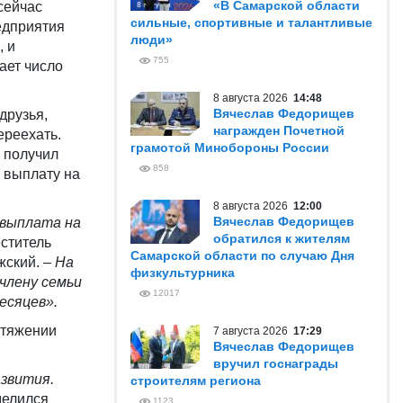
«В Самарской области
 сейчас
сильные, спортивные и талантливые
едприятия
люди»
, и
755
ает число
8 августа 2026
14:48
Вячеслав Федорищев
друзья,
награжден Почетной
ереехать.
грамотой Минобороны России
, получил
858
л выплату на
8 августа 2026
12:00
Вячеслав Федорищев
 выплата на
обратился к жителям
еститель
Самарской области по случаю Дня
жский. –
На
физкультурника
члену семьи
12017
есяцев».
отяжении
7 августа 2026
17:29
Вячеслав Федорищев
вручил госнаграды
азвития.
строителям региона
елился
1123