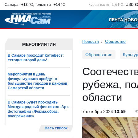
Самара
+13
°C, Тольятти
+14
°C
Курсы валют ЦБ РФ:
USD
8
ЛЕНТА НОВО
Новости
Общество
МЕРОПРИЯТИЯ
Образование
Культу
В Самаре проходит Котофест:
сегодня второй день!
Соотечеств
Мероприятия в День
физкультурника пройдут в
рубежа, п
большинстве городов и районов
Самарской области
области
В Самаре будет проходить
Международный фестиваль Арт-
7 октября 2024
13:59
фотографии «Форма,образ,
воображение»
Весь список