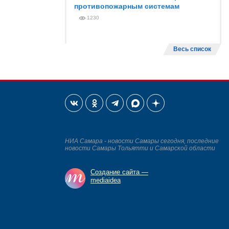
противопожарным системам
1230
Весь список
НИА Самара - новости Самары сегодня, последние
новости Самары Тольятти и Самарской области
Создание сайта —
mediaidea