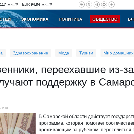
2.17
0.76
EUR
94.84
0.78
СТЕЙ
ЭКОНОМИКА
ПОЛИТИКА
ОБЩЕСТВО
БЛ
ра
Здравоохранение
Мода
Туризм
Мир домашних
енники, переехавшие из-за
олучают поддержку в Самар
1118
В Самарской области действует государс
программа, которая помогает соотечестве
проживающим за рубежом, переселиться 