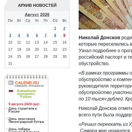
АРХИВ НОВОСТЕЙ
Август
2026
Пн
Вт
Ср
Чт
Пт
Сб
Вс
1
2
3
4
5
6
7
8
9
Николай Донсков
родил
10
11
12
13
14
15
16
которые переселились в
17
18
19
20
21
22
23
Узнал подробнее о прог
24
25
26
27
28
29
30
российский паспорт и т
обустройство.
31
«В рамках программы 
обустройство и компен
руководителя территори
обустройство участник
по 10 тысяч рублей. К
Николай Донсков отмет
всего пути была поддер
«Решил переехать из У
Самара мне нравится, 