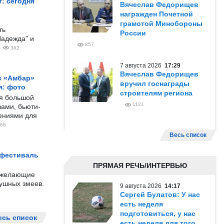
: сегодня
Вячеслав Федорищев
награжден Почетной
грамотой Минобороны
ть
России
Надежда” и
857
362
7 августа 2026
17:29
Вячеслав Федорищев
с «Амбар»
вручил госнаграды
я: фото
строителям региона
ся большой
1121
ами, бьюти-
чениями для
68
Весь список
 фестиваль
ПРЯМАЯ РЕЧЬ/ИНТЕРВЬЮ
е желающие
душных змеев.
9 августа 2026
14:17
Сергей Булатов: У нас
есть неделя
подготовиться, у нас
есь список
есть неделя для того,