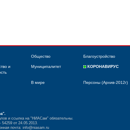
Общество
Благоустройство
тво и
Муниципалитет
КОРОНАВИРУС
сть
В мире
Персоны (Архив-2012г)
ра"
.
лов и ссылка на "НИАСам" обязательны.
54259 от 24.05.2013.
нная почта: info@niasam.ru