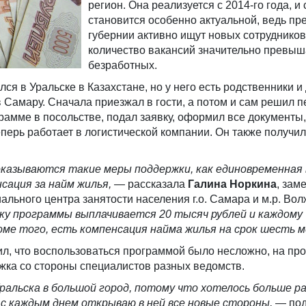
регион. Она реализуется с 2014-го года, и
становится особенно актуальной, ведь пр
губернии активно ищут новых сотрудников
количество вакансий значительно превыш
безработных.
ся в Уральске в Казахстане, но у него есть родственники и 
 Самару. Сначала приезжал в гости, а потом и сам решил п
рамме в посольстве, подал заявку, оформил все документы
еперь работает в логистической компании. Он также получи
оказываются такие меры поддержки, как единовременная
сация за найм жилья,
— рассказала
Галина Норкина
, зам
ального центра занятости населения г.о. Самара и м.р. Вол
у программы выплачивается 20 тысяч рублей и каждому 
роме того, есть компенсация найма жилья на срок шесть м
ил, что воспользоваться программой было несложно, на пр
жка со стороны специалистов разных ведомств.
ральска в большой город, потому что хотелось больше р
с каждым днем открываю в ней все новые стороны,
— под