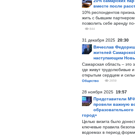
20% самарских па
вместе после расс
10% респондентов призна
жить с бывшим партнером и
позволить себе аренду по
844
31 декабря 2025
20:30
Вячеслав Федорищ
жителей Самарской
наступающим Нов
Самарская область – это 
где живут трудолюбивые и
открытым сердцем и силь
Общество
2659
28 ноября 2025
19:57
Представители МЧ
провели важную вс
образовательного
город»
Целью визита было донес
ключевые правила безопа
водоемах в период форми