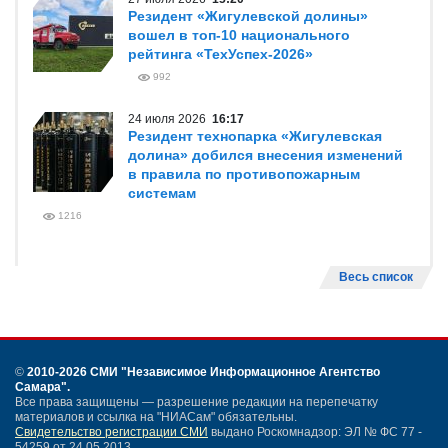
Резидент «Жигулевской долины»
вошел в топ-10 национального
рейтинга «ТехУспех-2026»
992
24 июля 2026
16:17
Резидент технопарка «Жигулевская
долина» добился внесения изменений
в правила по противопожарным
системам
1216
Весь список
©
2010-2026 СМИ
"Независимое Информационное Агентство
Самара"
.
Все права защищены — разрешение редакции на перепечатку
материалов и ссылка на "НИАСам" обязательны.
Свидетельство регистрации СМИ
выдано Роскомнадзор: ЭЛ № ФС 77 -
54259 от 24.05.2013.