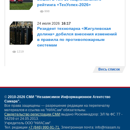
рейтинга «ТехУспех-2026»
998
24 июля 2026
16:17
Резидент технопарка «Жигулевская
долина» добился внесения изменений
в правила по противопожарным
системам
1219
Весь список
©
2010-2026 СМИ
"Независимое Информационное Агентство
Самара"
.
Все права защищены — разрешение редакции на перепечатку
материалов и ссылка на "НИАСам" обязательны.
Свидетельство регистрации СМИ
выдано Роскомнадзор: ЭЛ № ФС 77 -
54259 от 24.05.2013.
Учредитель ООО "НИАСам".
Тел. редакции
+7 (846) 990-91-71.
Электронная почта: info@niasam.ru