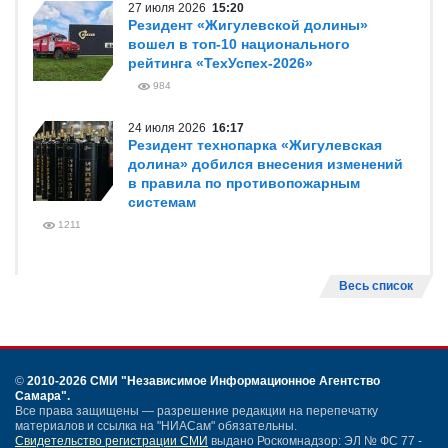
27 июля 2026
15:20
Резидент «Жигулевской долины»
вошел в топ-10 национального
рейтинга «ТехУспех-2026»
984
24 июля 2026
16:17
Резидент технопарка «Жигулевская
долина» добился внесения изменений
в правила по противопожарным
системам
1211
Весь список
©
2010-2026 СМИ
"Независимое Информационное Агентство
Самара"
.
Все права защищены — разрешение редакции на перепечатку
материалов и ссылка на "НИАСам" обязательны.
Свидетельство регистрации СМИ
выдано Роскомнадзор: ЭЛ № ФС 77 -