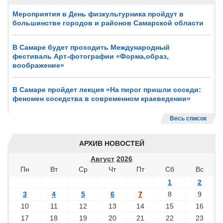
Мероприятия в День физкультурника пройдут в
большинстве городов и районов Самарской области
В Самаре будет проходить Международный
фестиваль Арт-фотографии «Форма,образ,
воображение»
В Самаре пройдет лекция «На пирог пришли соседи:
феномен соседства в современном краеведении»
Весь список
АРХИВ НОВОСТЕЙ
Август
2026
Пн
Вт
Ср
Чт
Пт
Сб
Вс
1
2
3
4
5
6
7
8
9
10
11
12
13
14
15
16
17
18
19
20
21
22
23