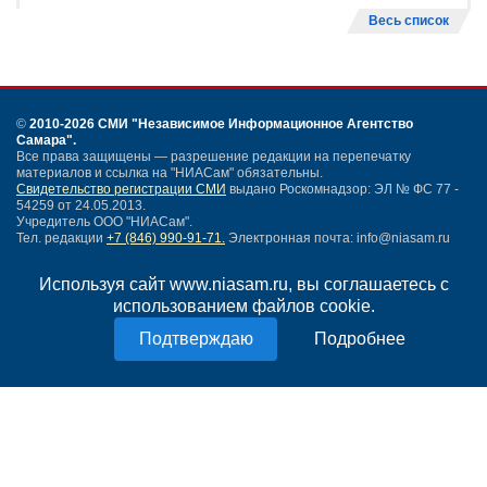
Весь список
©
2010-2026 СМИ
"Независимое Информационное Агентство
Самара"
.
Все права защищены — разрешение редакции на перепечатку
материалов и ссылка на "НИАСам" обязательны.
Свидетельство регистрации СМИ
выдано Роскомнадзор: ЭЛ № ФС 77 -
54259 от 24.05.2013.
Учредитель ООО "НИАСам".
Тел. редакции
+7 (846) 990-91-71.
Электронная почта: info@niasam.ru
Написать письмо
Используя сайт www.niasam.ru, вы соглашаетесь с
Карта сайта
использованием файлов cookie.
Нашли ошибку?
Политика конфиденциальности
Подробнее
Согласие на обработку персональных данных
18+