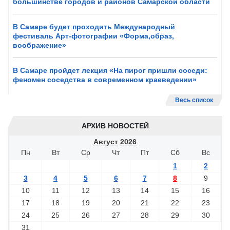
большинстве городов и районов Самарской области
В Самаре будет проходить Международный
фестиваль Арт-фотографии «Форма,образ,
воображение»
В Самаре пройдет лекция «На пирог пришли соседи:
феномен соседства в современном краеведении»
Весь список
АРХИВ НОВОСТЕЙ
Август
2026
Пн
Вт
Ср
Чт
Пт
Сб
Вс
1
2
3
4
5
6
7
8
9
10
11
12
13
14
15
16
17
18
19
20
21
22
23
24
25
26
27
28
29
30
31