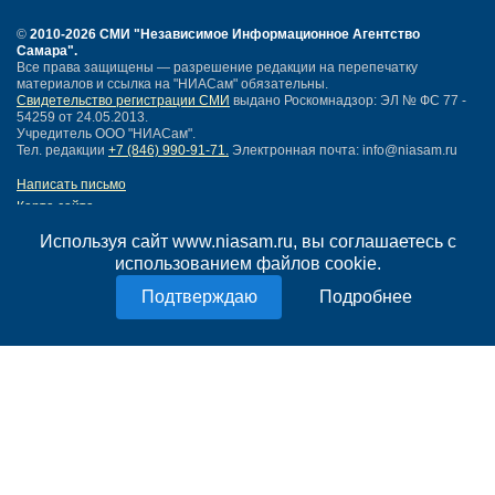
©
2010-2026 СМИ
"Независимое Информационное Агентство
Самара"
.
Все права защищены — разрешение редакции на перепечатку
материалов и ссылка на "НИАСам" обязательны.
Свидетельство регистрации СМИ
выдано Роскомнадзор: ЭЛ № ФС 77 -
54259 от 24.05.2013.
Учредитель ООО "НИАСам".
Тел. редакции
+7 (846) 990-91-71.
Электронная почта: info@niasam.ru
Написать письмо
Карта сайта
Нашли ошибку?
Используя сайт www.niasam.ru, вы соглашаетесь с
Политика конфиденциальности
использованием файлов cookie.
Согласие на обработку персональных данных
18+
Подробнее
НИА Самара - новости Самары сегодня, последние новости Самары
Тольятти и Самарской области
Создание сайта —