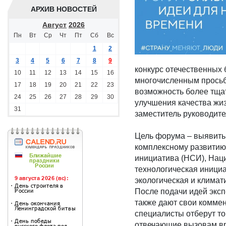
АРХИВ НОВОСТЕЙ
Август
2026
Пн
Вт
Ср
Чт
Пт
Сб
Вс
1
2
3
4
5
6
7
8
9
конкурс отечественных 
10
11
12
13
14
15
16
многочисленным просьб
17
18
19
20
21
22
23
возможность более тща
24
25
26
27
28
29
30
улучшения качества жиз
31
заместитель руководит
Цель форума – выявить
комплексному развитию
инициатива (НСИ), Нац
технологическая иници
экологическая и климат
После подачи идей эксп
также дают свои коммен
специалисты отберут т
отвечающие вызовам вре