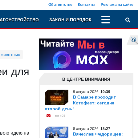
Об агентстве
Контакты
Реклама на сайте
АГОУСТРОЙСТВО
ЗАКОН И ПОРЯДОК
 животных
еи для
В ЦЕНТРЕ ВНИМАНИЯ
9 августа 2026
10:39
В Самаре проходит
Котофест: сегодня
второй день!
405
8 августа 2026
18:27
свою идею на
Вячеслав Федорищев: