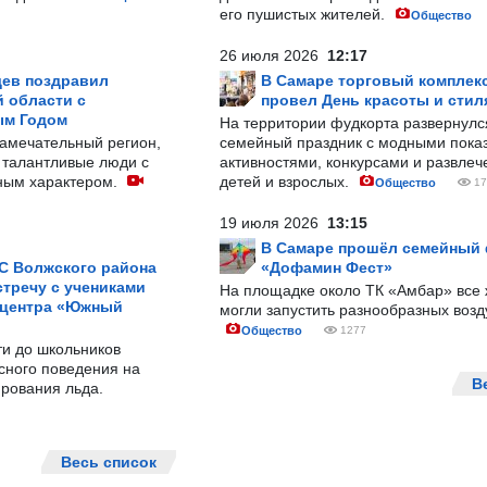
его пушистых жителей.
Общество
26 июля 2026
12:17
ев поздравил
В Самаре торговый комплек
 области с
провел День красоты и стил
ым Годом
На территории фудкорта развернул
замечательный регион,
семейный праздник с модными показ
 талантливые люди с
активностями, конкурсами и развле
ным характером.
детей и взрослых.
Общество
17
19 июля 2026
13:15
В Самаре прошёл семейный
С Волжского района
«Дофамин Фест»
тречу с учениками
На площадке около ТК «Амбар» вс
 центра «Южный
могли запустить разнообразных воз
Общество
1277
ти до школьников
сного поведения на
В
рования льда.
Весь список