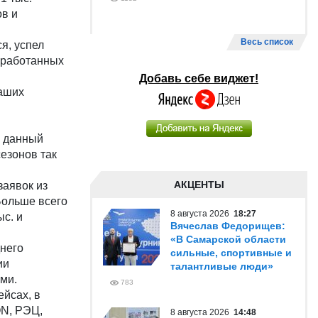
ов и
Весь список
я, успел
роработанных
Добавь себе виджет!
наших
а данный
езонов так
АКЦЕНТЫ
заявок из
Больше всего
8 августа 2026
18:27
ыс. и
Вячеслав Федорищев:
«В Самарской области
днего
сильные, спортивные и
ии
талантливые люди»
ми.
783
ейсах, в
ON, РЭЦ,
8 августа 2026
14:48