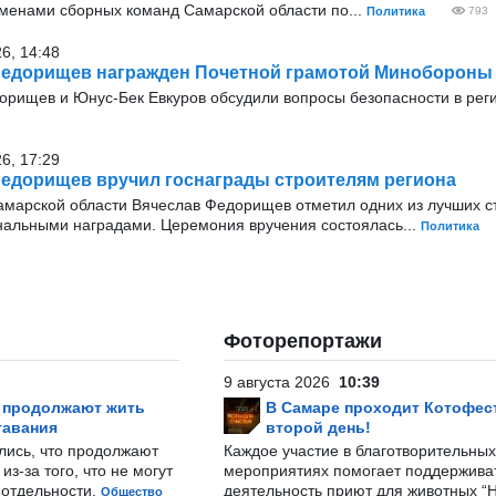
менами сборных команд Самарской области по...
Политика
793
26, 14:48
Федорищев награжден Почетной грамотой Минобороны
орищев и Юнус-Бек Евкуров обсудили вопросы безопасности в рег
26, 17:29
едорищев вручил госнаграды строителям региона
амарской области Вячеслав Федорищев отметил одних из лучших с
нальными наградами. Церемония вручения состоялась...
Политика
Фоторепортажи
9 августа 2026
10:39
р продолжают жить
В Самаре проходит Котофест
тавания
второй день!
лись, что продолжают
Каждое участие в благотворительных
з-за того, что не могут
мероприятиях помогает поддержива
-отдельности.
деятельность приют для животных “
Общество