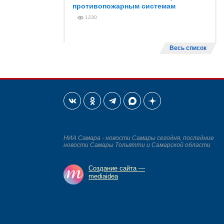
противопожарным системам
1230
Весь список
НИА Самара - новости Самары сегодня, последние
новости Самары Тольятти и Самарской области
Создание сайта —
mediaidea