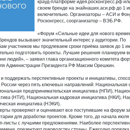
крауд-платформе идея.росконгресс.рф или
своем бренде на знайнаших.аси.рф до 1 
включительно. Организаторы – АСИ и Фон
Росконгресс, соорганизатор – ВЭБ.РФ.
«Форум «Сильные идеи для нового време
брендов вызывают значительный интерес у аудитории. По
ам участников мы продлеваем сроки приёма заявок до 1 ию
тельно подготовить проекты. Лучшие решения планируем в
ни людей», – заявил глава организационного комитета фор
еля Администрации Президента РФ Максим Орешкин.
 и поддержать перспективные проекты и инициативы, спо
 России через пять ключевых направлений: Национальная 
иональная предпринимательская инициатива (НПИ), Нацио
атива (НТИ), Национальная кадровая инициатива (НКИ), Н
ическая инициатива (НЭКИ).
ерты проверяют и оценивают все поступившие на форум за
тарии для доработки проектов. Кроме того, до начала июля
оп-листы с лучшими предложениями. Наиболее перспективн
мени, презентуют руководству страны. Ежегодно порядка 