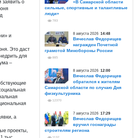
 заявить о
«В Самарской области
сильные, спортивные и талантливые
июня
люди»
д
783
8 августа 2026
14:48
ни» и
Вячеслав Федорищев
награжден Почетной
ня. Это даст
грамотой Минобороны России
недрить для
885
ума –
8 августа 2026
12:00
Вячеслав Федорищев
обратился к жителям
собствующие
Самарской области по случаю Дня
социальная
физкультурника
нальная
12370
ациональная
7 августа 2026
17:29
явки, а
Вячеслав Федорищев
вручил госнаграды
ые проекты,
строителям региона
1 тыс.
1132