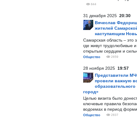
844
31 декабря 2025
20:30
Вячеслав Федорищ
жителей Самарской
наступающим Нов
Самарская область – это 
где живут трудолюбивые и
открытым сердцем и силь
Общество
2659
28 ноября 2025
19:57
Представители МЧ
провели важную вс
образовательного
город»
Целью визита было донес
ключевые правила безопа
водоемах в период форми
Общество
2837