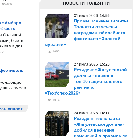
НОВОСТИ ТОЛЬЯТТИ
406
31 июля 2026
14:56
Промышленные гиганты
с «Амбар»
Тольятти отмечены
я: фото
наградами юбилейного
ся большой
фестиваля «Золотой
ами, бьюти-
муравей»
чениями для
1003
70
27 июля 2026
15:20
Резидент «Жигулевской
 фестиваль
долины» вошел в
топ-10 национального
е желающие
рейтинга
душных змеев.
«ТехУспех-2026»
1014
есь список
24 июля 2026
16:17
Резидент технопарка
«Жигулевская долина»
добился внесения
изменений в правила по