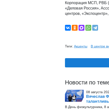
Корпорация МСП, РВБ (о
«Деловая Россия», Асс
центров, «Экспоцентр»,
Теги:
Акценты
В центре 
Новости по тем
08 августа 20
Вячеслав Ф
талантлив
В День физкультурника, 8 