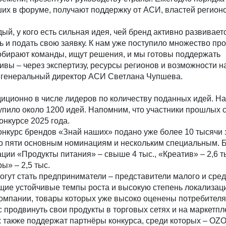
их в форуме, получают поддержку от АСИ, властей регион
й, у кого есть сильная идея, чей бренд активно развиваетс
ь и подать свою заявку. К нам уже поступило множество п
собирают команды, ищут решения, и мы готовы поддержать
вы – через экспертизу, ресурсы регионов и возможности 
а генеральный директор АСИ Светлана Чупшева.
иционно в числе лидеров по количеству поданных идей. Н
упило около 1200 идей. Напомним, что участники прошлых с
онкурсе 2025 года.
онкурс брендов «Знай наших» подано уже более 10 тысячи 
по пяти основным номинациям и нескольким специальным. 
ции «Продукты питания» – свыше 4 тыс., «Креатив» – 2,6 т
ы» – 2,5 тыс.
огут стать предприниматели – представители малого и сре
щие устойчивые темпы роста и высокую степень локализац
компании, товары которых уже высоко оценены потребителя
продвинуть свои продукты в торговых сетях и на маркетпл
х также поддержат партнёры конкурса, среди которых – OZ