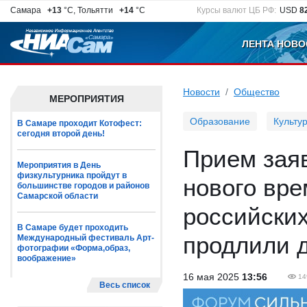
Самара
+13
°C, Тольятти
+14
°C
Курсы валют ЦБ РФ:
USD
8
ЛЕНТА НОВО
Новости
Общество
МЕРОПРИЯТИЯ
Образование
Культу
В Самаре проходит Котофест:
сегодня второй день!
Прием зая
Мероприятия в День
физкультурника пройдут в
нового вре
большинстве городов и районов
Самарской области
российски
В Самаре будет проходить
продлили 
Международный фестиваль Арт-
фотографии «Форма,образ,
воображение»
16 мая 2025
13:56
14
Весь список