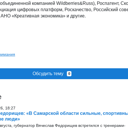
бъединенной компанией Wildberries&Russ), Роспатент, Ско
оциация цифровых платформ, Роскачество, Российский сов
 АНО «Креативная экономика» и другие.
внимания
Обсудить тему
0
е
26, 18:27
едорищев: «В Самарской области сильные, спортивны
ые люди»
августа, губернатор Вячеслав Федорищев встретился с тренерами-