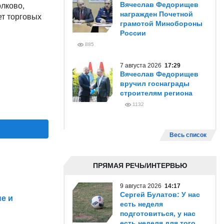
Вячеслав Федорищев
лково,
награжден Почетной
ет торговых
грамотой Минобороны
России
885
7 августа 2026
17:29
Вячеслав Федорищев
вручил госнаграды
строителям региона
1132
Весь список
ПРЯМАЯ РЕЧЬ/ИНТЕРВЬЮ
9 августа 2026
14:17
Сергей Булатов: У нас
е и
есть неделя
подготовиться, у нас
есть неделя для того,