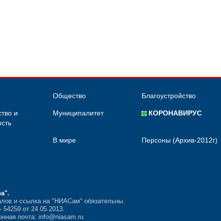
Общество
Благоустройство
тво и
Муниципалитет
КОРОНАВИРУС
сть
В мире
Персоны (Архив-2012г)
ра"
.
лов и ссылка на "НИАСам" обязательны.
54259 от 24.05.2013.
нная почта: info@niasam.ru