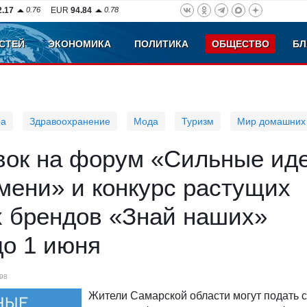
2.17
0.76
EUR
94.84
0.78
СТЕЙ
ЭКОНОМИКА
ПОЛИТИКА
ОБЩЕСТВО
БЛ
ра
Здравоохранение
Мода
Туризм
Мир домашних
вок на форум «Сильные ид
мени» и конкурс растущих
х брендов «Знай наших»
до 1 июня
98
Жители Самарской области могут подать 