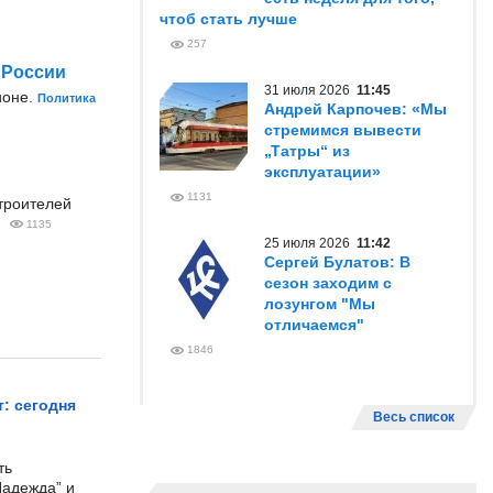
чтоб стать лучше
257
 России
31 июля 2026
11:45
ионе.
Политика
Андрей Карпочев: «Мы
стремимся вывести
„Татры“ из
эксплуатации»
1131
троителей
1135
25 июля 2026
11:42
Сергей Булатов: В
сезон заходим с
лозунгом "Мы
отличаемся"
1846
: сегодня
Весь список
ть
Надежда” и