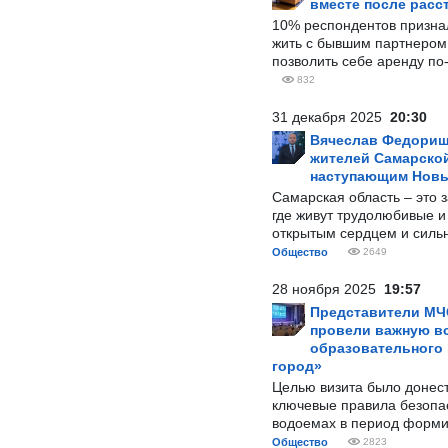
вместе после расс
10% респондентов призна
жить с бывшим партнером и
позволить себе аренду по
832
31 декабря 2025
20:30
Вячеслав Федорищ
жителей Самарской
наступающим Нов
Самарская область – это 
где живут трудолюбивые и
открытым сердцем и силь
Общество
2649
28 ноября 2025
19:57
Представители МЧ
провели важную вс
образовательного
город»
Целью визита было донес
ключевые правила безопа
водоемах в период форми
Общество
2823