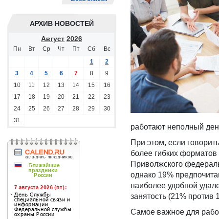
АРХИВ НОВОСТЕЙ
Август
2026
Пн
Вт
Ср
Чт
Пт
Сб
Вс
1
2
3
4
5
6
7
8
9
10
11
12
13
14
15
16
17
18
19
20
21
22
23
24
25
26
27
28
29
30
31
работают неполный ден
При этом, если говорит
более гибких форматов
Приволжского федеральн
однако 19% предпочитаю
наиболее удобной удал
занятость (21% против 
Самое важное для рабо