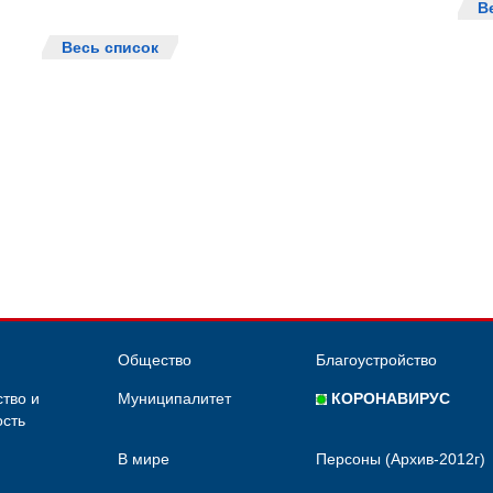
В
Весь список
Общество
Благоустройство
тво и
Муниципалитет
КОРОНАВИРУС
сть
В мире
Персоны (Архив-2012г)