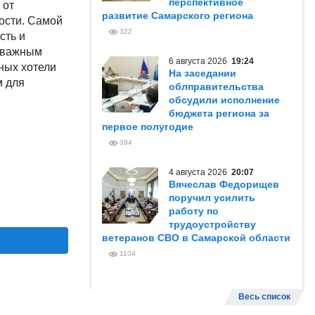
перспективное
 от
развитие Самарского региона
ости. Самой
322
сть и
т важным
6 августа 2026
19:24
ных хотели
На заседании
м для
облправительства
обсудили исполнение
бюджета региона за
первое полугодие
394
4 августа 2026
20:07
Вячеслав Федорищев
поручил усилить
работу по
трудоустройству
ветеранов СВО в Самарской области
1104
Весь список