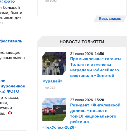
я: фото
1993
ся большой
ами, бьюти-
чениями для
Весь список
11
 фестиваль
НОВОСТИ ТОЛЬЯТТИ
е желающие
31 июля 2026
14:56
душных змеев.
Промышленные гиганты
Тольятти отмечены
наградами юбилейного
фестиваля «Золотой
ели
муравей»
риуроченное
953
жи: ФОТО
р-классы,
27 июля 2026
15:20
ния,
Резидент «Жигулевской
нтации
долины» вошел в
ры.
топ-10 национального
рейтинга
«ТехУспех-2026»