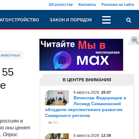
Об агентстве
Контакты
Реклама на сайте
АГОУСТРОЙСТВО
ЗАКОН И ПОРЯДОК
 животных
 55
В ЦЕНТРЕ ВНИМАНИЯ
же
6 августа 2026
20:47
Вячеслав Федорищев и
Леонид Симановский
обсудили перспективное развитие
Самарского региона
россиян в
315
то они ценят
. Опрос
6 августа 2026
12:39