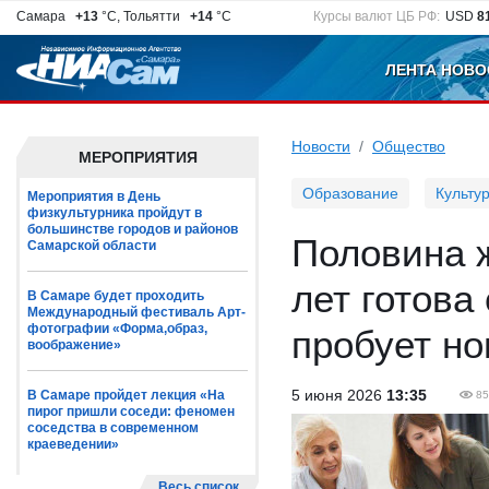
Самара
+13
°C, Тольятти
+14
°C
Курсы валют ЦБ РФ:
USD
8
ЛЕНТА НОВО
Новости
Общество
МЕРОПРИЯТИЯ
Образование
Культу
Мероприятия в День
физкультурника пройдут в
большинстве городов и районов
Половина 
Самарской области
лет готова
В Самаре будет проходить
Международный фестиваль Арт-
фотографии «Форма,образ,
пробует н
воображение»
5 июня 2026
13:35
В Самаре пройдет лекция «На
85
пирог пришли соседи: феномен
соседства в современном
краеведении»
Весь список