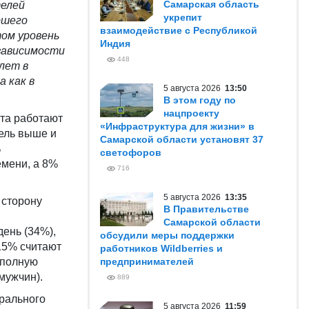
Самарская область
телей
укрепит
ршего
взаимодействие с Республикой
ом уровень
Индия
зависимости
448
лет в
 как в
5 августа 2026
13:50
В этом году по
нацпроекту
та работают
«Инфраструктура для жизни» в
тель выше и
Самарской области установят 37
%
светофоров
мени, а 8%
716
5 августа 2026
13:35
 сторону
В Правительстве
Самарской области
день (34%),
обсудили меры поддержки
15% считают
работников Wildberries и
еполную
предпринимателей
мужчин).
889
рального
5 августа 2026
11:59