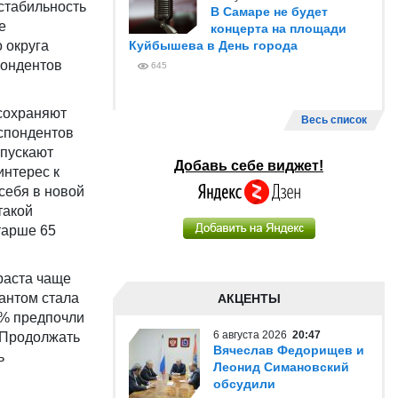
стабильность
В Самаре не будет
е
концерта на площади
 округа
Куйбышева в День города
пондентов
645
 сохраняют
Весь список
спондентов
опускают
Добавь себе виджет!
интерес к
себя в новой
такой
тарше 65
раста чаще
антом стала
АКЦЕНТЫ
7% предпочли
6 августа 2026
20:47
. Продолжать
Вячеслав Федорищев и
ь
Леонид Симановский
обсудили