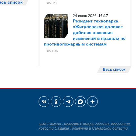
есь список
951
24 июля 2026
16:17
Резидент технопарка
«Жигулевская долина»
добился внесения
изменений в правила по
противопожарным системам
1187
Весь список
НИА Самара - новости Самары сегодня, последние
новости Самары Тольятти и Самарской области