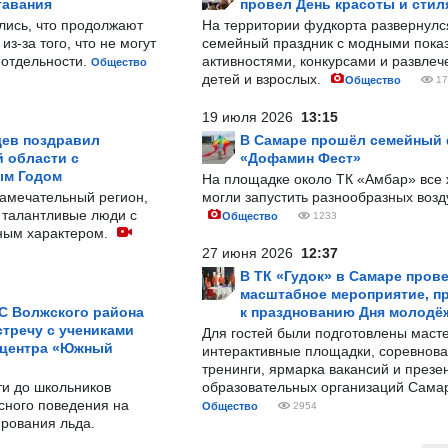
тавания
провел День красоты и стил
лись, что продолжают
На территории фудкорта развернул
з-за того, что не могут
семейный праздник с модными показ
-отдельности.
активностями, конкурсами и развле
Общество
детей и взрослых.
Общество
17
19 июля 2026
13:15
ев поздравил
В Самаре прошёл семейный
 области с
«Дофамин Фест»
ым Годом
На площадке около ТК «Амбар» вс
замечательный регион,
могли запустить разнообразных воз
 талантливые люди с
Общество
1233
ным характером.
27 июня 2026
12:37
В ТК «Гудок» в Самаре пров
масштабное мероприятие, п
С Волжского района
к празднованию Дня молодё
тречу с учениками
Для гостей были подготовлены масте
 центра «Южный
интерактивные площадки, соревнова
тренинги, ярмарка вакансий и презе
ти до школьников
образовательных организаций Сама
сного поведения на
Общество
2954
рования льда.