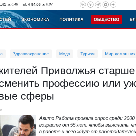
1.41
0.48
EUR
94.06
0.87
СТЕЙ
ЭКОНОМИКА
ПОЛИТИКА
ОБЩЕСТВО
БЛ
ра
Здравоохранение
Мода
Туризм
Мир домашних
жителей Приволжья старше
 сменить профессию или у
овые сферы
9
Авито Работа провела опрос среди 2000 
возрасте от 55 лет, чтобы выяснить, ч
в работе и чего ждут от работодателей