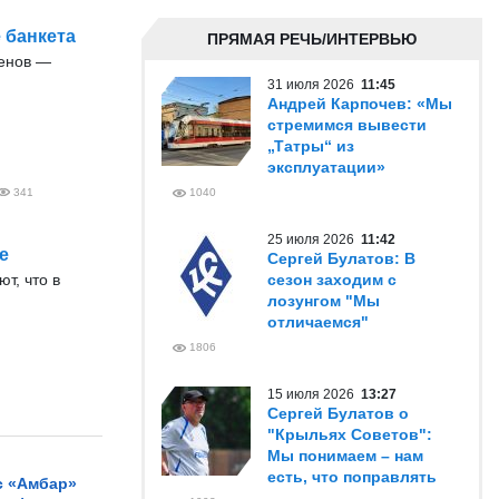
 банкета
ПРЯМАЯ РЕЧЬ/ИНТЕРВЬЮ
енов —
31 июля 2026
11:45
Андрей Карпочев: «Мы
стремимся вывести
„Татры“ из
эксплуатации»
341
1040
25 июля 2026
11:42
е
Сергей Булатов: В
т, что в
сезон заходим с
лозунгом "Мы
отличаемся"
1806
15 июля 2026
13:27
Сергей Булатов о
"Крыльях Советов":
Мы понимаем – нам
есть, что поправлять
с «Амбар»