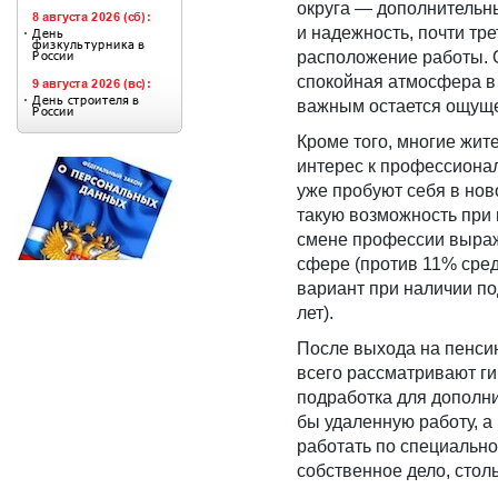
округа — дополнительны
и надежность, почти тр
расположение работы. 
спокойная атмосфера в 
важным остается ощуще
Кроме того, многие жит
интерес к профессиона
уже пробуют себя в нов
такую возможность при 
смене профессии выраже
сфере (против 11% сред
вариант при наличии п
лет).
После выхода на пенси
всего рассматривают г
подработка для дополн
бы удаленную работу, а
работать по специальн
собственное дело, стол