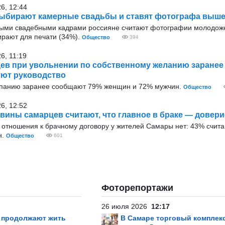
26, 12:44
ыбирают камерные свадьбы и ставят фотографа выше
ыми свадебными кадрами россияне считают фотографии молодож
ирают для печати (34%).
Общество
394
6, 11:19
ев при увольнении по собственному желанию заранее
ют руководство
мпанию заранее сообщают 79% женщин и 72% мужчин.
Общество
26, 12:52
вины самарцев считают, что главное в браке — довери
отношения к брачному договору у жителей Самары нет: 43% считаю
н.
Общество
601
Фоторепортажи
26 июля 2026
12:17
р продолжают жить
В Самаре торговый комплек