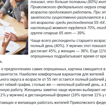
показал, что больше половины (60%) жи
Приволжского федерального округа ста
возраста продолжают работать. При эт
занятости существенно различается в 
от возраста: среди респондентов 55–64 
настоящий момент трудятся 70%, тогда
группе старше 65 лет — 39%.
Чаще всего респонденты старшего возрас
полный день (40%). У мужчин этот показа
достигает 45%, у женщин — 36%. Еще 11
опрошенных подрабатывают время от вре
ь.
ь о предпочтениях самих опрошенных, картина смещается в
 занятости. Наиболее комфортным вариантом для жителей
ого округа в возрасте от 55 лет остается полный рабочий 
т гибкий график, столько же — неполный рабочий день, а 
енную работу. Женщины заметно чаще мужчин выбирают н
11% у мужчин) и дистанционный формат (18% против 11% у 
тающих и желающих работать жителей Приволжского феде