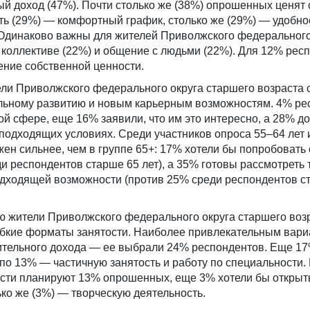
й доход (47%). Почти столько же (38%) опрошенных ценят 
еть (29%) — комфортный график, столько же (29%) — удобно
Одинаково важны для жителей Приволжского федерального
коллективе (22%) и общение с людьми (22%). Для 12% рес
ние собственной ценности.
ели Приволжского федерального округа старшего возраста
льному развитию и новым карьерным возможностям. 4% ре
ой сфере, еще 16% заявили, что им это интересно, а 28% д
подходящих условиях. Среди участников опроса 55–64 лет 
н сильнее, чем в группе 65+: 17% хотели бы попробовать 
и респондентов старше 65 лет), а 35% готовы рассмотреть 
одходящей возможности (против 25% среди респондентов с
ю жители Приволжского федерального округа старшего воз
ибкие форматы занятости. Наиболее привлекательным вари
ительного дохода — ее выбрали 24% респондентов. Еще 1
 по 13% — частичную занятость и работу по специальности
ости планируют 13% опрошенных, еще 3% хотели бы открыт
ько же (3%) — творческую деятельность.