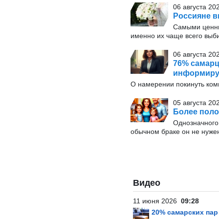
06 августа 20
Россияне в
Самыми ценн
именно их чаще всего выб
06 августа 202
76% самарц
информиру
О намерении покинуть ко
05 августа 20
Более поло
Однозначного 
обычном браке он не нуже
Видео
11 июня 2026
09:28
20% самарских па