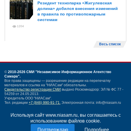
Резидент технопарка «Жигулевская
долина» добился внесения изменений
в правила по противопожарным
системам
1204
Весь список
©
2010-2026 СМИ
"Независимое Информационное Агентство
Самара"
.
Все права защищены — разрешение редакции на перепечатку
материалов и ссылка на "НИАСам" обязательны.
Свидетельство регистрации СМИ
выдано Роскомнадзор: ЭЛ № ФС 77 -
54259 от 24.05.2013.
Учредитель ООО "НИАСам".
Тел. редакции
+7 (846) 990-91-71.
Электронная почта: info@niasam.ru
Написать письмо
Используя сайт www.niasam.ru, вы соглашаетесь с
Карта сайта
использованием файлов cookie.
Нашли ошибку?
Политика конфиденциальности
Подробнее