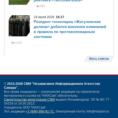
рейтинга «ТехУспех-2026»
991
24 июля 2026
16:17
Резидент технопарка «Жигулевская
долина» добился внесения изменений
в правила по противопожарным
системам
1215
Весь список
©
2010-2026 СМИ
"Независимое Информационное Агентство
Самара"
.
Все права защищены — разрешение редакции на перепечатку
материалов и ссылка на "НИАСам" обязательны.
Свидетельство регистрации СМИ
выдано Роскомнадзор: ЭЛ № ФС 77 -
54259 от 24.05.2013.
Учредитель ООО "НИАСам".
Тел. редакции
+7 (846) 990-91-71.
Электронная почта: info@niasam.ru