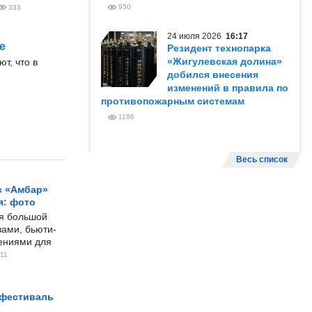
950
333
24 июля 2026
16:17
е
Резидент технопарка
«Жигулевская долина»
т, что в
добился внесения
изменений в правила по
противопожарным системам
1186
Весь список
с «Амбар»
я: фото
ся большой
ами, бьюти-
чениями для
11
 фестиваль