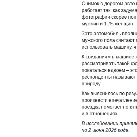
Снимок в дорогом авто 
работает так, как заду
фотографии скорее попы
мужчин и 11% женщин.
Зато автомобиль вполне
мужского пола считают 
использовать машину, чт
К свиданиям в машине ж
рассматривать такой фо
покататься вдвоем – э
респонденты называют п
природу.
Как выяснилось по резу
произвести впечатление
поездка помогает понять
и в отношениях.
В исследовании приняли
по 2 июня 2026 года.