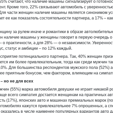
5% считают, что наличие машины сигнализирует о готовнос
нт. Кроме того, 22% связывают автомобиль с уверенностью 
Для части женщин наличие машины является синонимом ус
т ее как показатель состоятельности партнера, а 17% – ка
нщину за рулем иначе и романтики в образе автолюбитель
н наличие машины у женщины говорит в первую очередь о
 о практичности, а для 28% — о независимости. Увереннос
ус, статус и амбиции – по 12% каждый.
осприятие потенциального партнера. Так, 40% женщин приз
тся им более привлекательным, тогда как среди мужчин та
0%. Для большинства респондентов мужского пола (52%) а
ее приятным бонусом, чем фактором, влияющим на симпат
– но не для всех
чин (55%) марка автомобиля девушки не играет никакой р
чаще всего симпатия достается женщинам на практичных а
ость (17%), японских авто и машинах премиальных марок (по
втомобилях кажутся привлекательнее 7% опрошенных, а сп
 оказались в числе наименее популярных вариантов авто 