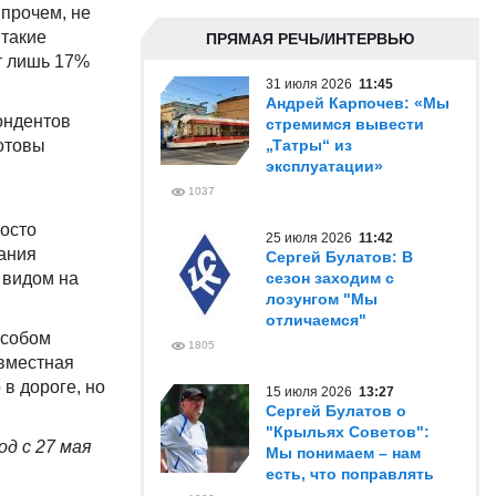
впрочем, не
 такие
ПРЯМАЯ РЕЧЬ/ИНТЕРВЬЮ
т лишь 17%
31 июля 2026
11:45
Андрей Карпочев: «Мы
ондентов
стремимся вывести
готовы
„Татры“ из
эксплуатации»
1037
росто
25 июля 2026
11:42
ания
Сергей Булатов: В
 видом на
сезон заходим с
лозунгом "Мы
отличаемся"
особом
1805
овместная
 в дороге, но
15 июля 2026
13:27
Сергей Булатов о
"Крыльях Советов":
од с 27 мая
Мы понимаем – нам
есть, что поправлять