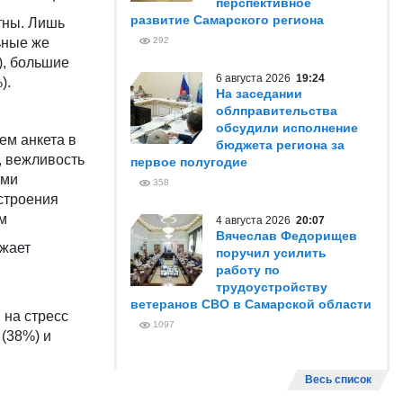
перспективное
развитие Самарского региона
тны. Лишь
ьные же
292
), большие
6 августа 2026
19:24
).
На заседании
облправительства
обсудили исполнение
ем анкета в
бюджета региона за
, вежливость
первое полугодие
ыми
358
строения
ем
4 августа 2026
20:07
Вячеслав Федорищев
ажает
поручил усилить
работу по
трудоустройству
ветеранов СВО в Самарской области
 на стресс
1097
 (38%) и
Весь список