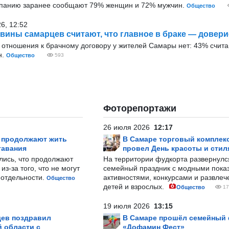
мпанию заранее сообщают 79% женщин и 72% мужчин.
Общество
26, 12:52
вины самарцев считают, что главное в браке — довери
отношения к брачному договору у жителей Самары нет: 43% считаю
н.
Общество
593
Фоторепортажи
26 июля 2026
12:17
р продолжают жить
В Самаре торговый комплек
тавания
провел День красоты и стил
лись, что продолжают
На территории фудкорта развернул
з-за того, что не могут
семейный праздник с модными показ
-отдельности.
активностями, конкурсами и развле
Общество
детей и взрослых.
Общество
17
19 июля 2026
13:15
ев поздравил
В Самаре прошёл семейный
 области с
«Дофамин Фест»