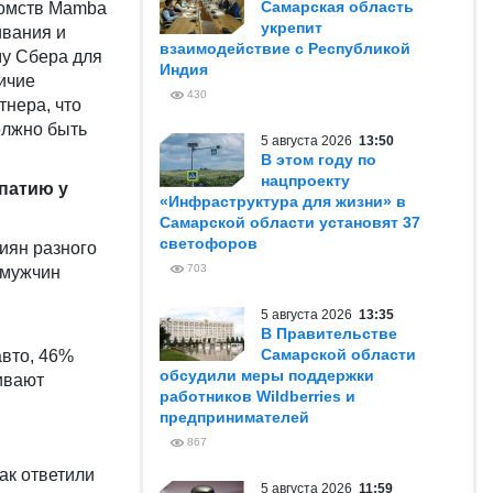
Самарская область
комств Mamba
укрепит
ивания и
взаимодействие с Республикой
му Сбера для
Индия
ичие
430
тнера, что
олжно быть
5 августа 2026
13:50
В этом году по
нацпроекту
патию у
«Инфраструктура для жизни» в
Самарской области установят 37
светофоров
иян разного
703
 мужчин
5 августа 2026
13:35
В Правительстве
Самарской области
авто, 46%
обсудили меры поддержки
ивают
работников Wildberries и
предпринимателей
867
ак ответили
5 августа 2026
11:59