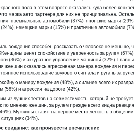
расного пола в этом вопросе оказались куда более конкре
что марка авто партнера для них не принципиальна. Остал
ния: премиальные автомобили (37%), японские марки (29%
(24%), немецкие марки (15%) и практичные автомобили (7%
ь вождения способен рассказать о человеке не меньше, ч
Женщины ценят спокойствие и уверенность за рулем (67%)
роги (36%) и аккуратное управление машиной (32%). Главн
я женщин оказались агрессивная манера вождения и пере
тоянное использование звукового сигнала и ругань за рул
койную манеру вождения (48%), а сильнее всего их раздр
м (58%) и агрессия на дороге (42%).
им из лучших тестов на совместимость, который не требует
: по мнению женщин, за рулем прежде всего видна реакция
(46%). Мужчины ставят на первое место легкость в общении
 ситуациях (34%).
ое свидание: как произвести впечатление