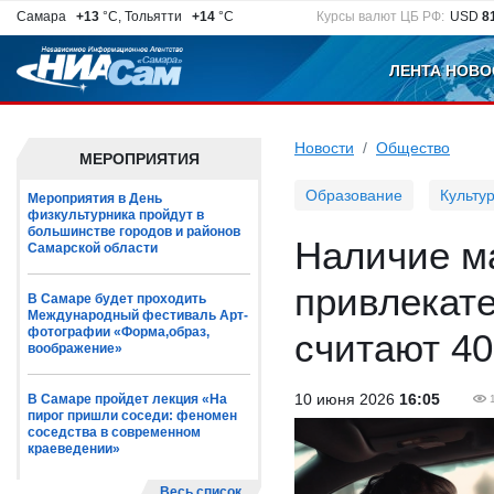
Самара
+13
°C, Тольятти
+14
°C
Курсы валют ЦБ РФ:
USD
8
ЛЕНТА НОВО
Новости
Общество
МЕРОПРИЯТИЯ
Образование
Культу
Мероприятия в День
физкультурника пройдут в
большинстве городов и районов
Наличие м
Самарской области
привлекате
В Самаре будет проходить
Международный фестиваль Арт-
фотографии «Форма,образ,
считают 4
воображение»
10 июня 2026
16:05
В Самаре пройдет лекция «На
пирог пришли соседи: феномен
соседства в современном
краеведении»
Весь список