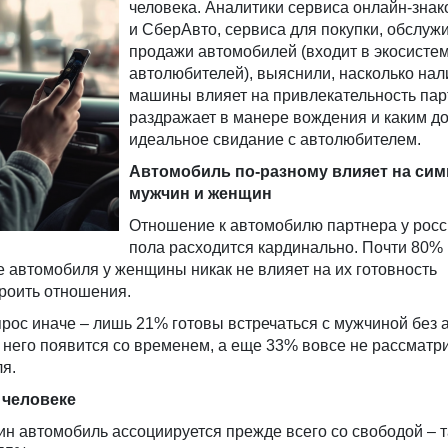
человека. Аналитики сервиса онлайн-зна
и СберАвто, сервиса для покупки, обслуж
продажи автомобилей (входит в экосисте
автолюбителей), выяснили, насколько нал
машины влияет на привлекательность пар
раздражает в манере вождения и каким д
идеальное свидание с автолюбителем.
Автомобиль по-разному влияет на сим
мужчин и женщин
Отношение к автомобилю партнера у росс
пола расходится кардинально. Почти 80%
е автомобиля у женщины никак не влияет на их готовность
троить отношения.
рос иначе – лишь 21% готовы встречаться с мужчиной без 
 него появится со временем, а еще 33% вовсе не рассматр
я.
 человеке
 автомобиль ассоциируется прежде всего со свободой – т