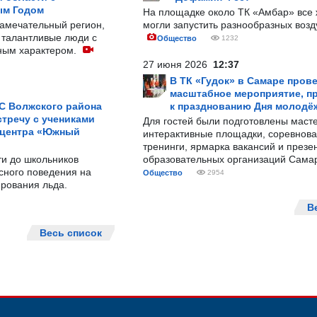
ым Годом
На площадке около ТК «Амбар» вс
замечательный регион,
могли запустить разнообразных воз
 талантливые люди с
Общество
1232
ным характером.
27 июня 2026
12:37
В ТК «Гудок» в Самаре пров
масштабное мероприятие, п
С Волжского района
к празднованию Дня молодё
тречу с учениками
Для гостей были подготовлены масте
 центра «Южный
интерактивные площадки, соревнова
тренинги, ярмарка вакансий и презе
ти до школьников
образовательных организаций Сама
сного поведения на
Общество
2954
рования льда.
В
Весь список