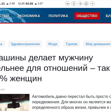
1.41
0.48
EUR
94.06
0.87
СТЕЙ
ЭКОНОМИКА
ПОЛИТИКА
ОБЩЕСТВО
БЛ
ра
Здравоохранение
Мода
Туризм
Мир домашних
ашины делает мужчину
льнее для отношений – так
0% женщин
1424
Автомобиль давно перестал быть просто 
передвижения. Для многих он является м
определенного образа жизни, привычек и 