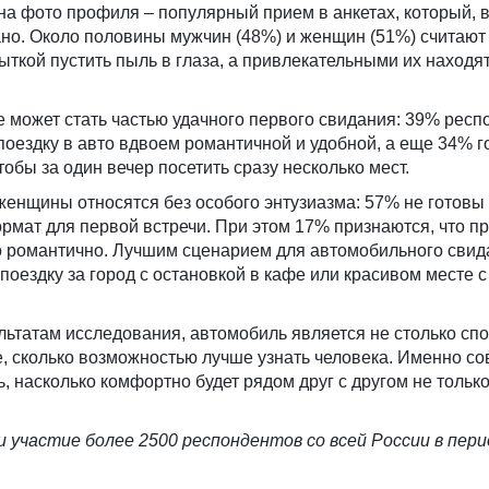
на фото профиля – популярный прием в анкетах, который, 
мано. Около половины мужчин (48%) и женщин (51%) считают
ткой пустить пыль в глаза, а привлекательными их находя
 может стать частью удачного первого свидания: 39% респ
поездку в авто вдвоем романтичной и удобной, а еще 34% 
обы за один вечер посетить сразу несколько мест.
енщины относятся без особого энтузиазма: 57% не готовы
рмат для первой встречи. При этом 17% признаются, что п
то романтично. Лучшим сценарием для автомобильного свид
оездку за город с остановкой в кафе или красивом месте с
льтатам исследования, автомобиль является не столько сп
, сколько возможностью лучше узнать человека. Именно с
, насколько комфортно будет рядом друг с другом не только
 участие более 2500 респондентов со всей России в пери