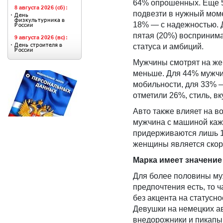
64% опрошенных. Еще 5
подвезти в нужный моме
18% — с надежностью. 
пятая (20%) воспринимае
статуса и амбиций.
Мужчины смотрят на же
меньше. Для 44% мужчи
мобильности, для 33% —
отметили 26%, стиль, вк
Авто также влияет на в
мужчина с машиной каже
придерживаются лишь 1
женщины является скор
Марка имеет значение 
Для более половины муж
предпочтения есть, то 
без акцента на статусн
Девушки на немецких а
внедорожники и пикапы