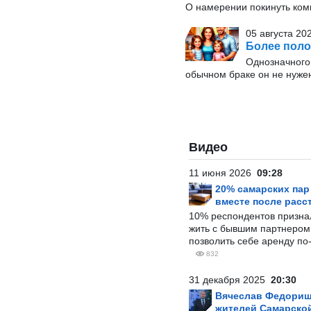
О намерении покинуть ко
05 августа 20
Более поло
Однозначного 
обычном браке он не нуже
Видео
11 июня 2026
09:28
20% самарских па
вместе после расс
10% респондентов призна
жить с бывшим партнером и
позволить себе аренду по
832
31 декабря 2025
20:30
Вячеслав Федорищ
жителей Самарской