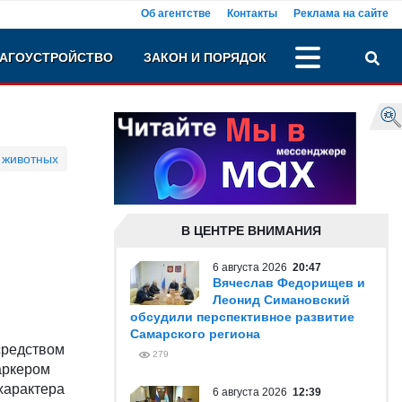
Об агентстве
Контакты
Реклама на сайте
АГОУСТРОЙСТВО
ЗАКОН И ПОРЯДОК
 животных
В ЦЕНТРЕ ВНИМАНИЯ
6 августа 2026
20:47
Вячеслав Федорищев и
Леонид Симановский
обсудили перспективное развитие
Самарского региона
средством
279
аркером
характера
6 августа 2026
12:39