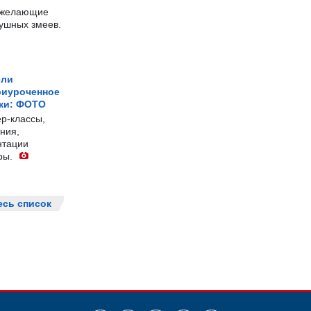
е желающие
душных змеев.
ели
риуроченное
жи: ФОТО
р-классы,
ния,
нтации
ры.
есь список