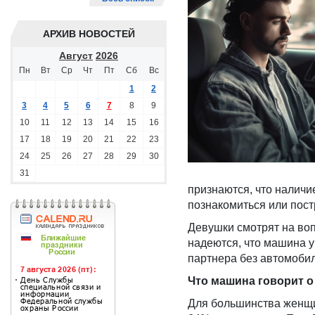
АРХИВ НОВОСТЕЙ
Август
2026
Пн
Вт
Ср
Чт
Пт
Сб
Вс
1
2
3
4
5
6
7
8
9
10
11
12
13
14
15
16
17
18
19
20
21
22
23
24
25
26
27
28
29
30
31
признаются, что наличи
познакомиться или пос
Девушки смотрят на воп
надеются, что машина у
партнера без автомобил
Что машина говорит о
Для большинства женщин