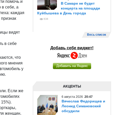
ти помочь и
В Самаре не будет
в себе, а
концерта на площади
пеха: каждая
Куйбышева в День города
к признак
638
ницы видят
Весь список
ть в себе
Добавь себе виджет!
наются, что
кого мнения
втомобиль у
ию.
АКЦЕНТЫ
оли. Если же
втомобилях
6 августа 2026
20:47
Вячеслав Федорищев и
 15%).
Леонид Симановский
орткары,
обсудили
для женщин.