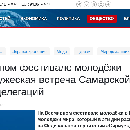
1.41
0.48
EUR
94.06
0.87
СТЕЙ
ЭКОНОМИКА
ПОЛИТИКА
ОБЩЕСТВО
БЛ
ра
Здравоохранение
Мода
Туризм
Мир домашних
ном фестивале молодёжи
ужеская встреча Самарской
делегаций
179
На Всемирном фестивале молодёжи в 
молодёжи мира, который в эти дни рас
на Федеральной территории «Сириус»,