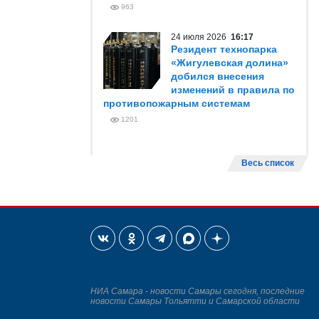
963
24 июля 2026
16:17
Резидент технопарка
«Жигулевская долина»
добился внесения
изменений в правила по
противопожарным системам
1201
Весь список
НИА Самара - новости Самары сегодня, последние
новости Самары Тольятти и Самарской области