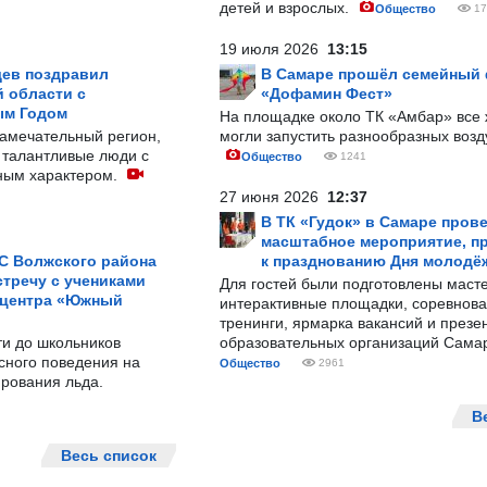
детей и взрослых.
Общество
17
19 июля 2026
13:15
ев поздравил
В Самаре прошёл семейный
 области с
«Дофамин Фест»
ым Годом
На площадке около ТК «Амбар» вс
замечательный регион,
могли запустить разнообразных воз
 талантливые люди с
Общество
1241
ным характером.
27 июня 2026
12:37
В ТК «Гудок» в Самаре пров
масштабное мероприятие, п
С Волжского района
к празднованию Дня молодё
тречу с учениками
Для гостей были подготовлены масте
 центра «Южный
интерактивные площадки, соревнова
тренинги, ярмарка вакансий и презе
ти до школьников
образовательных организаций Сама
сного поведения на
Общество
2961
рования льда.
В
Весь список