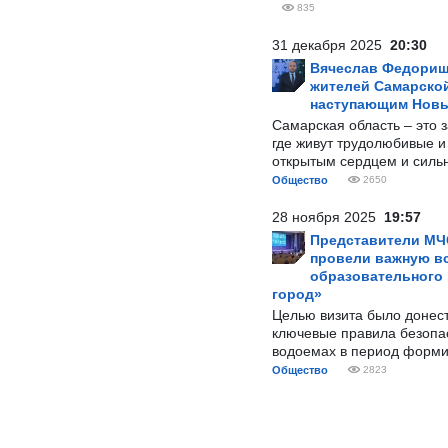
835
31 декабря 2025
20:30
Вячеслав Федорищ
жителей Самарской
наступающим Нов
Самарская область – это 
где живут трудолюбивые и
открытым сердцем и силь
Общество
2650
28 ноября 2025
19:57
Представители МЧ
провели важную вс
образовательного
город»
Целью визита было донес
ключевые правила безопа
водоемах в период форми
Общество
2823