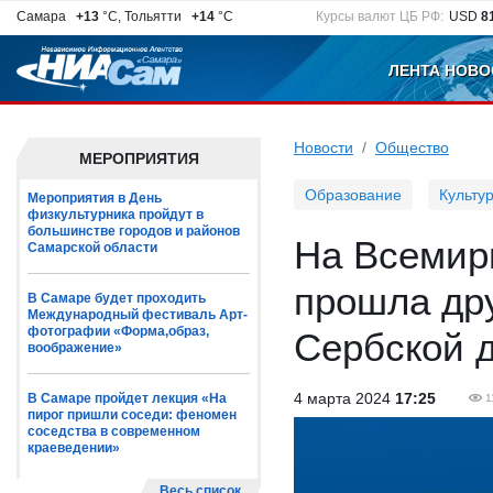
Самара
+13
°C, Тольятти
+14
°C
Курсы валют ЦБ РФ:
USD
8
ЛЕНТА НОВО
Новости
Общество
МЕРОПРИЯТИЯ
Образование
Культу
Мероприятия в День
физкультурника пройдут в
большинстве городов и районов
На Всемир
Самарской области
прошла др
В Самаре будет проходить
Международный фестиваль Арт-
фотографии «Форма,образ,
Сербской 
воображение»
4 марта 2024
17:25
В Самаре пройдет лекция «На
1
пирог пришли соседи: феномен
соседства в современном
краеведении»
Весь список