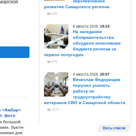
перспективное
амарской
развитие Самарского региона
619
6 августа 2026
19:24
На заседании
облправительства
обсудили исполнение
бюджета региона за
первое полугодие
676
4 августа 2026
20:07
Вячеслав Федорищев
поручил усилить
работу по
трудоустройству
ветеранов СВО в Самарской области
с «Амбар»
1172
я: фото
ся большой
ами, бьюти-
Весь список
чениями для