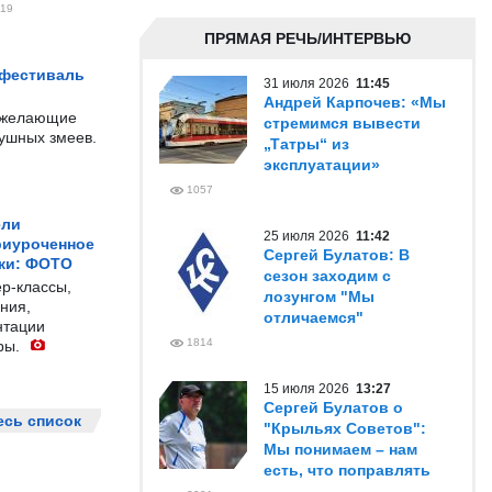
19
ПРЯМАЯ РЕЧЬ/ИНТЕРВЬЮ
 фестиваль
31 июля 2026
11:45
Андрей Карпочев: «Мы
е желающие
стремимся вывести
душных змеев.
„Татры“ из
эксплуатации»
1057
ели
25 июля 2026
11:42
риуроченное
Сергей Булатов: В
жи: ФОТО
сезон заходим с
р-классы,
лозунгом "Мы
ния,
отличаемся"
нтации
1814
ры.
15 июля 2026
13:27
Сергей Булатов о
есь список
"Крыльях Советов":
Мы понимаем – нам
есть, что поправлять