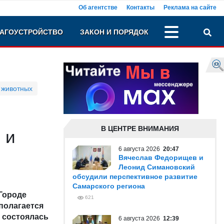
Об агентстве
Контакты
Реклама на сайте
АГОУСТРОЙСТВО
ЗАКОН И ПОРЯДОК
 животных
В ЦЕНТРЕ ВНИМАНИЯ
 и
6 августа 2026
20:47
Вячеслав Федорищев и
Леонид Симановский
обсудили перспективное развитие
Самарского региона
Городе
621
полагается
 состоялась
6 августа 2026
12:39