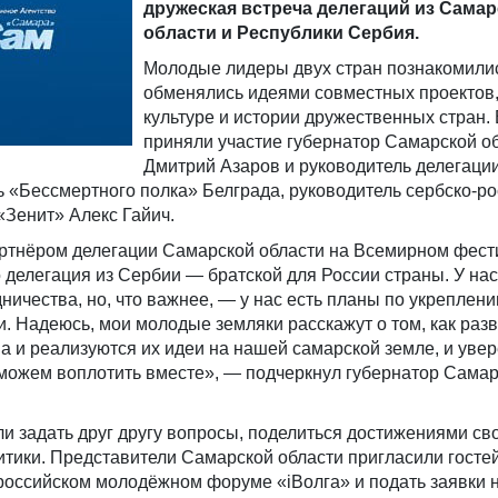
дружеская встреча делегаций из Сама
области и Республики Сербия.
Молодые лидеры двух стран познакомили
обменялись идеями совместных проектов,
культуре и истории дружественных стран. 
приняли участие губернатор Самарской о
Дмитрий Азаров и руководитель делегаци
 «Бессмертного полка» Белграда, руководитель сербско-ро
«Зенит» Алекс Гайич.
партнёром делегации Самарской области на Всемирном фес
делегация из Сербии — братской для России страны. У нас
ничества, но, что важнее, — у нас есть планы по укреплен
. Надеюсь, мои молодые земляки расскажут о том, как раз
и реализуются их идеи на нашей самарской земле, и увере
сможем воплотить вместе», — подчеркнул губернатор Самар
ли задать друг другу вопросы, поделиться достижениями св
тики. Представители Самарской области пригласили госте
ероссийском молодёжном форуме «iВолга» и подать заявки 