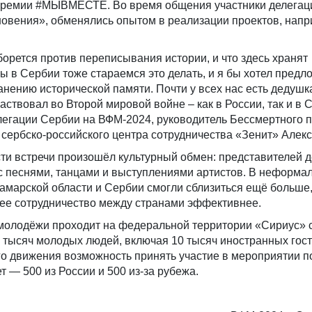
премии #МЫВМЕСТЕ. Во время общения участники делегац
овения», обменялись опытом в реализации проектов, напр
борется против переписывания истории, и что здесь хранят
ы в Сербии тоже стараемся это делать, и я бы хотел предл
анению исторической памяти. Почти у всех нас есть дедушк
аствовал во Второй мировой войне – как в России, так и в 
легации Сербии на ВФМ-2024, руководитель Бессмертного 
 сербско-российского центра сотрудничества «Зенит» Алекс
ти встречи произошёл культурный обмен: представителей 
с песнями, танцами и выступлениями артистов. В неформа
марской области и Сербии смогли сблизиться ещё больше,
щее сотрудничество между странами эффективнее.
олодёжи проходит на федеральной территории «Сириус» с
 тысяч молодых людей, включая 10 тысяч иностранных гос
го движения возможность принять участие в мероприятии п
ет — 500 из России и 500 из-за рубежа.