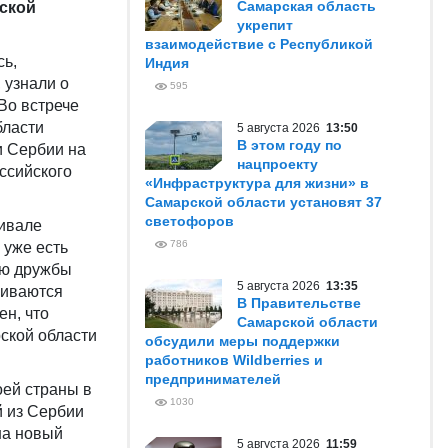
Самарская область
рской
укрепит
взаимодействие с Республикой
сь,
Индия
 узнали о
595
Во встрече
бласти
5 августа 2026
13:50
В этом году по
и Сербии на
нацпроекту
ссийского
«Инфраструктура для жизни» в
Самарской области установят 37
светофоров
тивале
786
 уже есть
ию дружбы
5 августа 2026
13:35
виваются
В Правительстве
н, что
Самарской области
ской области
обсудили меры поддержки
работников Wildberries и
предпринимателей
оей страны в
1030
й из Сербии
на новый
5 августа 2026
11:59