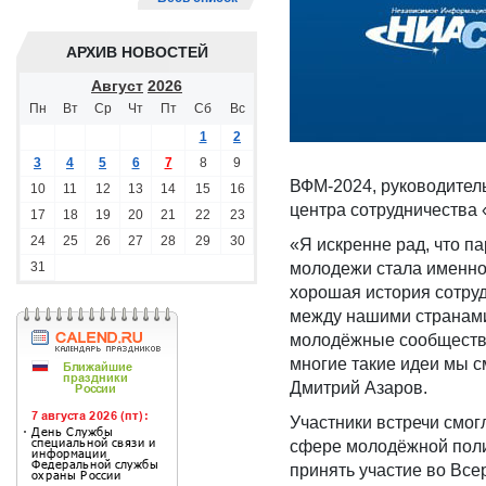
АРХИВ НОВОСТЕЙ
Август
2026
Пн
Вт
Ср
Чт
Пт
Сб
Вс
1
2
3
4
5
6
7
8
9
ВФМ-2024, руководитель
10
11
12
13
14
15
16
центра сотрудничества 
17
18
19
20
21
22
23
24
25
26
27
28
29
30
«Я искренне рад, что 
31
молодежи стала именно 
хорошая история сотруд
между нашими странами
молодёжные сообщества 
многие такие идеи мы 
Дмитрий Азаров.
Участники встречи смог
сфере молодёжной поли
принять участие во Вс