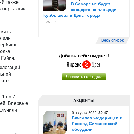
ий также
В Самаре не будет
имер, акции
концерта на площади
Куйбышева в День города
687
ожить
а или
Весь список
Сербии», —
полка
Добавь себе виджет!
 Гайич.
делегаций
льной
 что
 1 по 7
АКЦЕНТЫ
тей. Впервые
олучили
6 августа 2026
20:47
Вячеслав Федорищев и
Леонид Симановский
обсудили