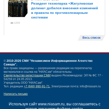
Резидент технопарка «Жигулевская
долина» добился внесения изменений
в правила по противопожарным
системам
1233
Весь список
©
2010-2026 СМИ
"Независимое Информационное Агентство
Самара"
.
Все права защищены — разрешение редакции на перепечатку
материалов и ссылка на "НИАСам" обязательны.
Свидетельство регистрации СМИ
выдано Роскомнадзор: ЭЛ № ФС 77 -
54259 от 24.05.2013.
Учредитель ООО "НИАСам".
Тел. редакции
+7 (846) 990-91-71.
Электронная почта: info@niasam.ru
Написать письмо
Карта сайта
Нашли ошибку?
Используя сайт www.niasam.ru, вы соглашаетесь с
Политика конфиденциальности
использованием файлов cookie.