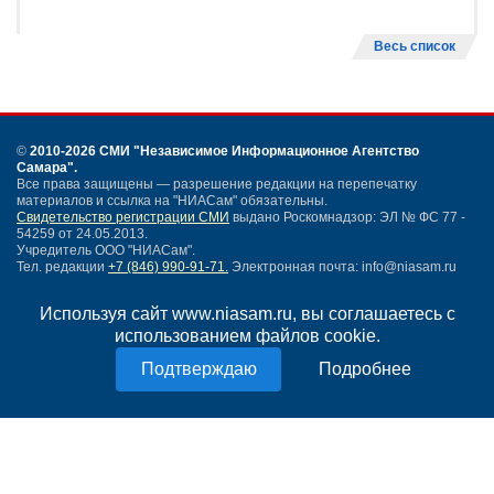
Весь список
©
2010-2026 СМИ
"Независимое Информационное Агентство
Самара"
.
Все права защищены — разрешение редакции на перепечатку
материалов и ссылка на "НИАСам" обязательны.
Свидетельство регистрации СМИ
выдано Роскомнадзор: ЭЛ № ФС 77 -
54259 от 24.05.2013.
Учредитель ООО "НИАСам".
Тел. редакции
+7 (846) 990-91-71.
Электронная почта: info@niasam.ru
Написать письмо
Используя сайт www.niasam.ru, вы соглашаетесь с
Карта сайта
использованием файлов cookie.
Нашли ошибку?
Политика конфиденциальности
Подробнее
Согласие на обработку персональных данных
18+