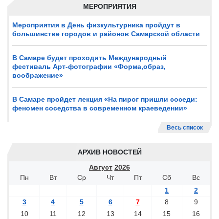
МЕРОПРИЯТИЯ
Мероприятия в День физкультурника пройдут в
большинстве городов и районов Самарской области
В Самаре будет проходить Международный
фестиваль Арт-фотографии «Форма,образ,
воображение»
В Самаре пройдет лекция «На пирог пришли соседи:
феномен соседства в современном краеведении»
Весь список
АРХИВ НОВОСТЕЙ
Август
2026
Пн
Вт
Ср
Чт
Пт
Сб
Вс
1
2
3
4
5
6
7
8
9
10
11
12
13
14
15
16