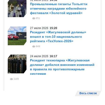
31 июля 2026
14:56
Промышленные гиганты Тольятти
отмечены наградами юбилейного
фестиваля «Золотой муравей»
951
27 июля 2026
15:20
Резидент «Жигулевской долины»
вошел в топ-10 национального
рейтинга «ТехУспех-2026»
949
24 июля 2026
16:17
Резидент технопарка «Жигулевская
долина» добился внесения изменений
в правила по противопожарным
системам
1185
Весь список