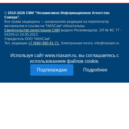
©
2010-2026 СМИ
"Независимое Информационное Агентство
Самара"
.
Все права защищены — разрешение редакции на перепечатку
материалов и ссылка на "НИАСам" обязательны.
Свидетельство регистрации СМИ
выдано Роскомнадзор: ЭЛ № ФС 77 -
54259 от 24.05.2013.
Учредитель ООО "НИАСам".
Тел. редакции
+7 (846) 990-91-71.
Электронная почта: info@niasam.ru
Написать письмо
Используя сайт www.niasam.ru, вы соглашаетесь с
Карта сайта
использованием файлов cookie.
Нашли ошибку?
Политика конфиденциальности
Подробнее
Согласие на обработку персональных данных
18+
НИА Самара - новости Самары сегодня, последние новости Самары
Тольятти и Самарской области