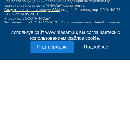
Все права защищены — разрешение редакции на перепечатку
материалов и ссылка на "НИАСам" обязательны.
Свидетельство регистрации СМИ
выдано Роскомнадзор: ЭЛ № ФС 77 -
54259 от 24.05.2013.
Учредитель ООО "НИАСам".
Тел. редакции
+7 (846) 990-91-71.
Электронная почта: info@niasam.ru
Написать письмо
Используя сайт www.niasam.ru, вы соглашаетесь с
Карта сайта
использованием файлов cookie.
Нашли ошибку?
Подробнее
Политика конфиденциальности
Согласие на обработку персональных данных
18+
НИА Самара - новости Самары сегодня, последние новости Самары
Тольятти и Самарской области
Создание сайта —
mediaidea