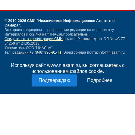
©
2010-2026 СМИ
"Независимое Информационное Агентство
Самара"
.
Все права защищены — разрешение редакции на перепечатку
материалов и ссылка на "НИАСам" обязательны.
Свидетельство регистрации СМИ
выдано Роскомнадзор: ЭЛ № ФС 77 -
54259 от 24.05.2013.
Учредитель ООО "НИАСам".
Тел. редакции
+7 (846) 990-91-71.
Электронная почта: info@niasam.ru
Написать письмо
Используя сайт www.niasam.ru, вы соглашаетесь с
Карта сайта
использованием файлов cookie.
Нашли ошибку?
Политика конфиденциальности
Подробнее
Согласие на обработку персональных данных
18+
НИА Самара - новости Самары сегодня, последние новости Самары
Тольятти и Самарской области