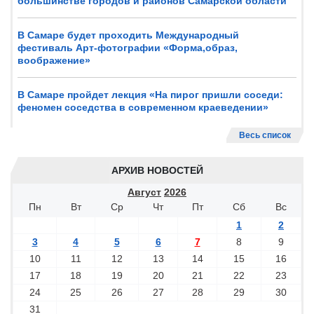
большинстве городов и районов Самарской области
В Самаре будет проходить Международный
фестиваль Арт-фотографии «Форма,образ,
воображение»
В Самаре пройдет лекция «На пирог пришли соседи:
феномен соседства в современном краеведении»
Весь список
АРХИВ НОВОСТЕЙ
Август
2026
Пн
Вт
Ср
Чт
Пт
Сб
Вс
1
2
3
4
5
6
7
8
9
10
11
12
13
14
15
16
17
18
19
20
21
22
23
24
25
26
27
28
29
30
31