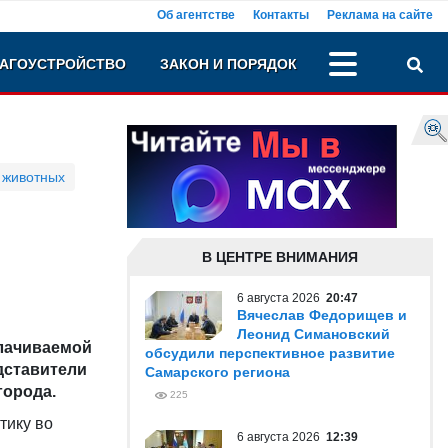
Об агентстве
Контакты
Реклама на сайте
АГОУСТРОЙСТВО
ЗАКОН И ПОРЯДОК
 животных
В ЦЕНТРЕ ВНИМАНИЯ
6 августа 2026
20:47
Вячеслав Федорищев и
Леонид Симановский
плачиваемой
обсудили перспективное развитие
дставители
Самарского региона
города.
225
тику во
6 августа 2026
12:39