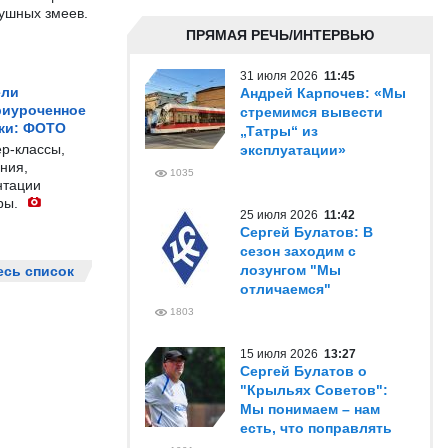
душных змеев.
ПРЯМАЯ РЕЧЬ/ИНТЕРВЬЮ
31 июля 2026
11:45
ели
Андрей Карпочев: «Мы
риуроченное
стремимся вывести
жи: ФОТО
„Татры“ из
р-классы,
эксплуатации»
ния,
1035
нтации
ры.
25 июля 2026
11:42
Сергей Булатов: В
сезон заходим с
лозунгом "Мы
есь список
отличаемся"
1803
15 июля 2026
13:27
Сергей Булатов о
"Крыльях Советов":
Мы понимаем – нам
есть, что поправлять