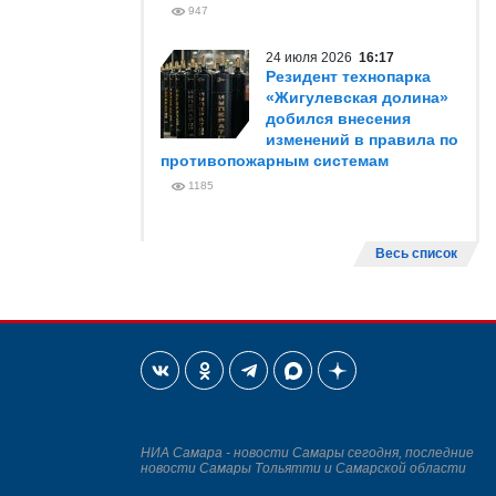
947
24 июля 2026
16:17
Резидент технопарка
«Жигулевская долина»
добился внесения
изменений в правила по
противопожарным системам
1185
Весь список
НИА Самара - новости Самары сегодня, последние
новости Самары Тольятти и Самарской области