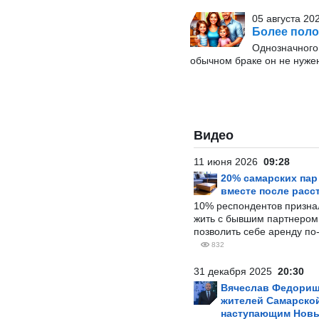
05 августа 20
Более поло
Однозначного 
обычном браке он не нуже
Видео
11 июня 2026
09:28
20% самарских па
вместе после расс
10% респондентов призна
жить с бывшим партнером и
позволить себе аренду по
832
31 декабря 2025
20:30
Вячеслав Федорищ
жителей Самарской
наступающим Нов