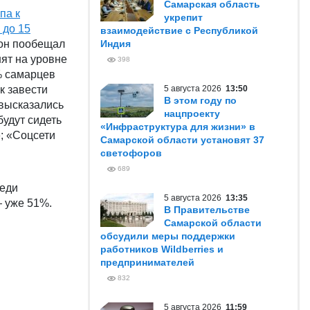
Самарская область
па к
укрепит
 до 15
взаимодействие с Республикой
он пообещал
Индия
нят на уровне
398
% самарцев
к завести
5 августа 2026
13:50
В этом году по
 высказались
нацпроекту
будут сидеть
«Инфраструктура для жизни» в
»; «Соцсети
Самарской области установят 37
светофоров
689
реди
5 августа 2026
13:35
— уже 51%.
В Правительстве
Самарской области
обсудили меры поддержки
работников Wildberries и
предпринимателей
832
5 августа 2026
11:59