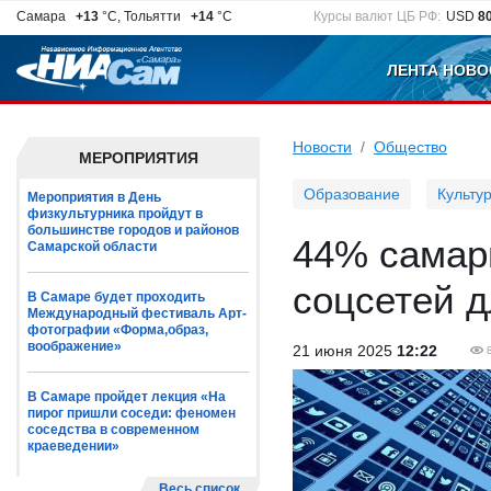
Самара
+13
°C, Тольятти
+14
°C
Курсы валют ЦБ РФ:
USD
8
ЛЕНТА НОВО
Новости
Общество
МЕРОПРИЯТИЯ
Образование
Культу
Мероприятия в День
физкультурника пройдут в
большинстве городов и районов
44% самар
Самарской области
соцсетей д
В Самаре будет проходить
Международный фестиваль Арт-
фотографии «Форма,образ,
воображение»
21 июня 2025
12:22
В Самаре пройдет лекция «На
пирог пришли соседи: феномен
соседства в современном
краеведении»
Весь список