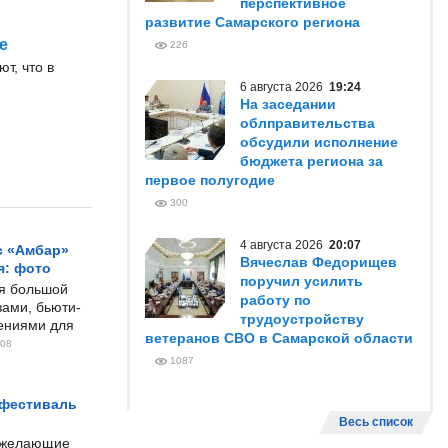
перспективное
развитие Самарского региона
е
226
т, что в
6 августа 2026
19:24
На заседании
облправительства
обсудили исполнение
бюджета региона за
первое полугодие
300
4 августа 2026
20:07
с «Амбар»
Вячеслав Федорищев
я: фото
поручил усилить
ся большой
работу по
ами, бьюти-
трудоустройству
чениями для
ветеранов СВО в Самарской области
08
1087
 фестиваль
Весь список
е желающие