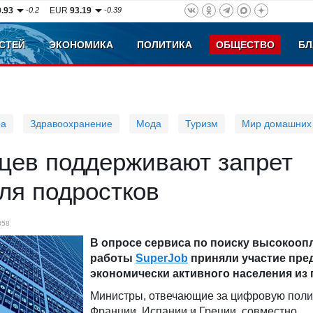
0.93
-0.2
EUR
93.19
-0.39
СТЕЙ
ЭКОНОМИКА
ПОЛИТИКА
ОБЩЕСТВО
БЛ
ра
Здравоохранение
Мода
Туризм
Мир домашних
цев поддерживают запрет
ля подростков
858
В опросе сервиса по поиску высокоо
работы
SuperJob
приняли участие пре
экономически активного населения из 
Министры, отвечающие за цифровую поли
Франции, Испании и Греции, совместно