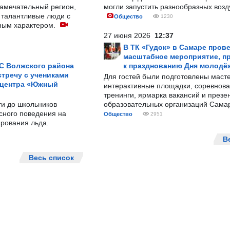
замечательный регион,
могли запустить разнообразных воз
 талантливые люди с
Общество
1230
ным характером.
27 июня 2026
12:37
В ТК «Гудок» в Самаре пров
масштабное мероприятие, п
С Волжского района
к празднованию Дня молодё
тречу с учениками
Для гостей были подготовлены масте
 центра «Южный
интерактивные площадки, соревнова
тренинги, ярмарка вакансий и презе
ти до школьников
образовательных организаций Сама
сного поведения на
Общество
2951
рования льда.
В
Весь список