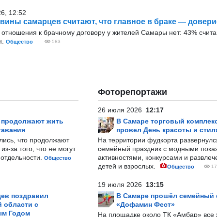
26, 12:52
вины самарцев считают, что главное в браке — довери
отношения к брачному договору у жителей Самары нет: 43% считаю
н.
Общество
583
Фоторепортажи
26 июля 2026
12:17
р продолжают жить
В Самаре торговый комплек
тавания
провел День красоты и стил
лись, что продолжают
На территории фудкорта развернул
з-за того, что не могут
семейный праздник с модными показ
-отдельности.
активностями, конкурсами и развле
Общество
детей и взрослых.
Общество
17
19 июля 2026
13:15
ев поздравил
В Самаре прошёл семейный
 области с
«Дофамин Фест»
ым Годом
На площадке около ТК «Амбар» вс