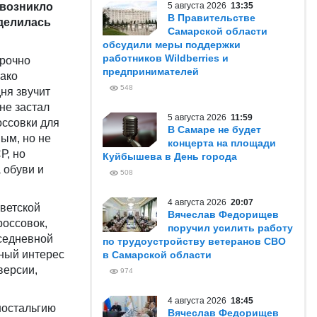
 возникло
5 августа 2026
13:35
В Правительстве
делилась
Самарской области
обсудили меры поддержки
работников Wildberries и
прочно
предпринимателей
нако
548
ня звучит
 не застал
5 августа 2026
11:59
оссовки для
В Самаре не будет
ым, но не
концерта на площади
Р, но
Куйбышева в День города
 обуви и
508
4 августа 2026
20:07
оветской
Вячеслав Федорищев
россовок,
поручил усилить работу
седневной
по трудоустройству ветеранов СВО
ьный интерес
в Самарской области
версии,
974
4 августа 2026
18:45
ностальгию
Вячеслав Федорищев