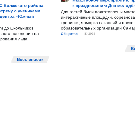
масштабное мероприятие, п
С Волжского района
к празднованию Дня молодё
тречу с учениками
Для гостей были подготовлены масте
 центра «Южный
интерактивные площадки, соревнова
тренинги, ярмарка вакансий и презе
ти до школьников
образовательных организаций Сама
сного поведения на
Общество
2938
рования льда.
В
Весь список