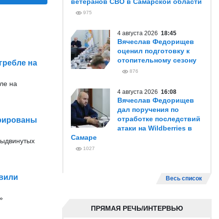
ветеранов СВО в Самарской области
975
4 августа 2026
18:45
Вячеслав Федорищев
оценил подготовку к
отопительному сезону
гребле на
876
ле на
4 августа 2026
16:08
Вячеслав Федорищев
дал поручения по
отработке последствий
трированы
атаки на Wildberries в
Самаре
выдвинутых
1027
овили
Весь список
»
ПРЯМАЯ РЕЧЬ/ИНТЕРВЬЮ