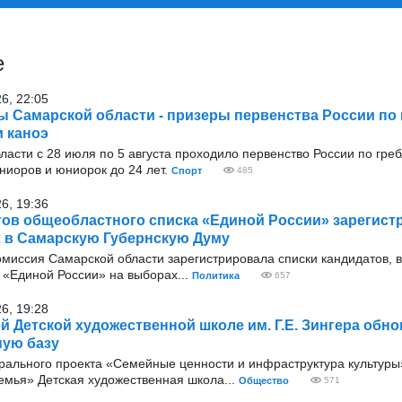
е
26, 22:05
 Самарской области - призеры первенства России по 
и каноэ
ласти с 28 июля по 5 августа проходило первенство России по греб
ниоров и юниорок до 24 лет.
Спорт
485
26, 19:36
тов общеобластного списка «Единой России» зарегис
 в Самарскую Губернскую Думу
омиссия Самарской области зарегистрировала списки кандидатов, 
«Единой России» на выборах...
Политика
657
26, 19:28
й Детской художественной школе им. Г.Е. Зингера обн
ную базу
ерального проекта «Семейные ценности и инфраструктура культуры
емья» Детская художественная школа...
Общество
571