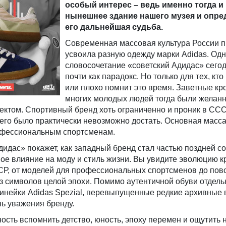
особый интерес – ведь именно тогда и
нынешнее здание нашего музея и опре
его дальнейшая судьба.
Современная массовая культура России 
усвоила разную одежду марки Adidas. Од
словосочетание «советский Адидас» сегод
почти как парадокс. Но только для тех, кто
или плохо помнит это время. Заветные кр
многих молодых людей тогда были желанн
ктом. Спортивный бренд хоть ограниченно и проник в ССС
го было практически невозможно достать. Основная масса
офессиональным спортсменам.
идас» покажет, как западный бренд стал частью поздней с
ное влияние на моду и стиль жизни. Вы увидите эволюцию к
Р, от моделей для профессиональных спортсменов до пов
з символов целой эпохи. Помимо аутентичной обуви отдел
инейки Adidas Spezial, перевыпущенные редкие архивные 
ь уважения бренду.
ость вспомнить детство, юность, эпоху перемен и ощутить 