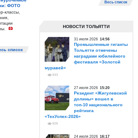
риуроченное
Весь список
жи: ФОТО
р-классы,
ния,
нтации
НОВОСТИ ТОЛЬЯТТИ
ры.
31 июля 2026
14:56
Промышленные гиганты
есь список
Тольятти отмечены
наградами юбилейного
фестиваля «Золотой
муравей»
933
27 июля 2026
15:20
Резидент «Жигулевской
долины» вошел в
топ-10 национального
рейтинга
«ТехУспех-2026»
928
24 июля 2026
16:17