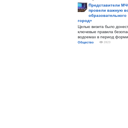
Представители МЧ
провели важную вс
образовательного
город»
Целью визита было донес
ключевые правила безопа
водоемах в период форми
Общество
2823