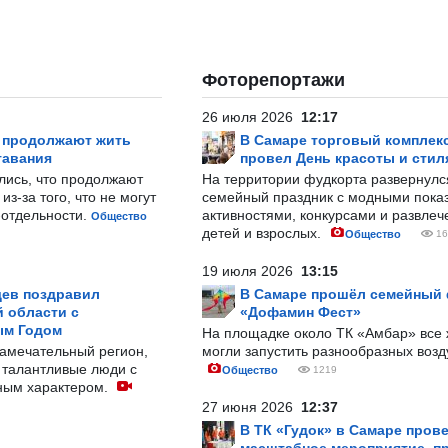
Фоторепортажи
26 июля 2026
12:17
р продолжают жить
В Самаре торговый комплек
тавания
провел День красоты и стил
лись, что продолжают
На территории фудкорта развернул
з-за того, что не могут
семейный праздник с модными показ
-отдельности.
активностями, конкурсами и развле
Общество
детей и взрослых.
Общество
16
19 июля 2026
13:15
ев поздравил
В Самаре прошёл семейный
 области с
«Дофамин Фест»
ым Годом
На площадке около ТК «Амбар» вс
замечательный регион,
могли запустить разнообразных воз
 талантливые люди с
Общество
1219
ным характером.
27 июня 2026
12:37
В ТК «Гудок» в Самаре пров