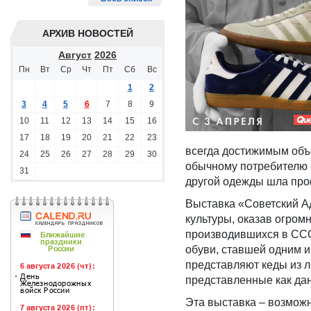
АРХИВ НОВОСТЕЙ
Август
2026
Пн
Вт
Ср
Чт
Пт
Сб
Вс
1
2
3
4
5
6
7
8
9
10
11
12
13
14
15
16
17
18
19
20
21
22
23
всегда достижимым объе
24
25
26
27
28
29
30
обычному потребителю е
31
другой одежды шла пр
Выставка «Советский Ад
культуры, оказав огром
производившихся в ССС
обуви, ставшей одним и
представляют кеды из л
представленные как дан
Эта выставка – возможн