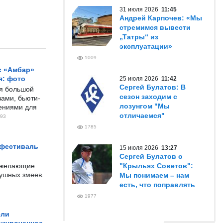
31 июля 2026
11:45
Андрей Карпочев: «Мы
стремимся вывести
„Татры“ из
эксплуатации»
1009
с «Амбар»
я: фото
25 июля 2026
11:42
Сергей Булатов: В
ся большой
сезон заходим с
ами, бьюти-
лозунгом "Мы
чениями для
отличаемся"
93
1785
 фестиваль
15 июля 2026
13:27
Сергей Булатов о
е желающие
"Крыльях Советов":
душных змеев.
Мы понимаем – нам
есть, что поправлять
1977
ели