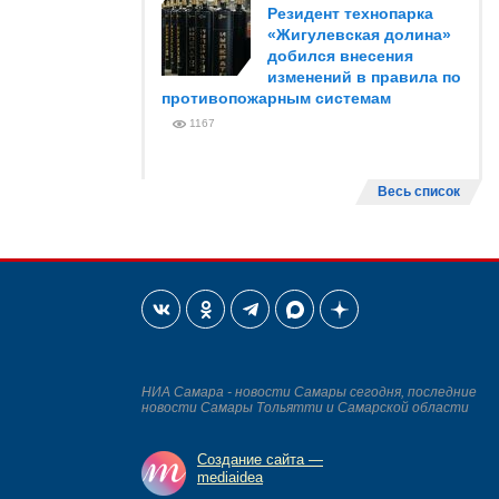
Резидент технопарка
«Жигулевская долина»
добился внесения
изменений в правила по
противопожарным системам
1167
Весь список
НИА Самара - новости Самары сегодня, последние
новости Самары Тольятти и Самарской области
Создание сайта —
mediaidea