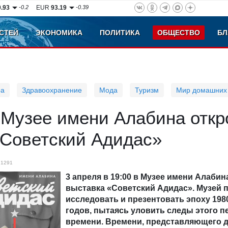
0.93
-0.2
EUR
93.19
-0.39
СТЕЙ
ЭКОНОМИКА
ПОЛИТИКА
ОБЩЕСТВО
БЛ
ра
Здравоохранение
Мода
Туризм
Мир домашних
 Музее имени Алабина откр
«Советский Адидас»
1291
3 апреля в 19:00 в Музее имени Алабин
выставка «Советский Адидас». Музей 
исследовать и презентовать эпоху 1980
годов, пытаясь уловить следы этого 
времени. Времени, представляющего д