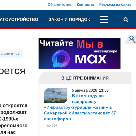
Об агентстве
Контакты
Реклама на сайте
АГОУСТРОЙСТВО
ЗАКОН И ПОРЯДОК
 животных
оется
В ЦЕНТРЕ ВНИМАНИЯ
5 августа 2026
13:50
В этом году по
нацпроекту
а откроется
«Инфраструктура для жизни» в
продолжает
Самарской области установят 37
-1990-х
светофоров
переломного
516
ля нас