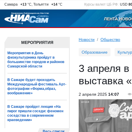
Самара
+13
°C, Тольятти
+14
°C
Курсы валют ЦБ РФ:
USD
8
ЛЕНТА НОВО
Новости
Общество
МЕРОПРИЯТИЯ
Образование
Культу
Мероприятия в День
физкультурника пройдут в
большинстве городов и районов
3 апреля в
Самарской области
выставка 
В Самаре будет проходить
Международный фестиваль Арт-
фотографии «Форма,образ,
воображение»
2 апреля 2025
14:07
В Самаре пройдет лекция «На
пирог пришли соседи: феномен
соседства в современном
краеведении»
Весь список